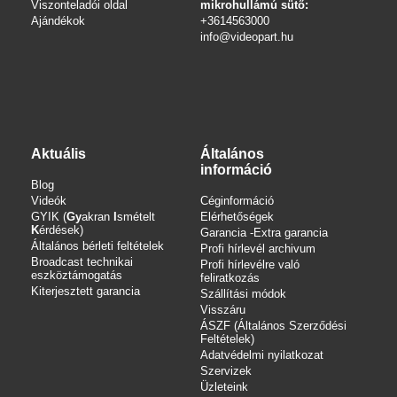
Viszonteladói oldal
mikrohullámú sütő:
Ajándékok
+3614563000
info
@videopart.hu
Aktuális
Általános
információ
Blog
Videók
Céginformáció
GYIK (
Gy
akran
I
smételt
Elérhetőségek
K
érdések)
Garancia -Extra garancia
Általános bérleti feltételek
Profi hírlevél archivum
Broadcast technikai
Profi hírlevélre való
eszköztámogatás
feliratkozás
Kiterjesztett garancia
Szállítási módok
Visszáru
ÁSZF (Általános Szerződési
Feltételek)
Adatvédelmi nyilatkozat
Szervizek
Üzleteink