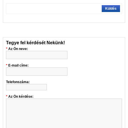
Küldés
Tegye fel kérdését Nekünk!
Az Ön neve:
E-mail címe:
Telefonszáma:
Az Ön kérdése: