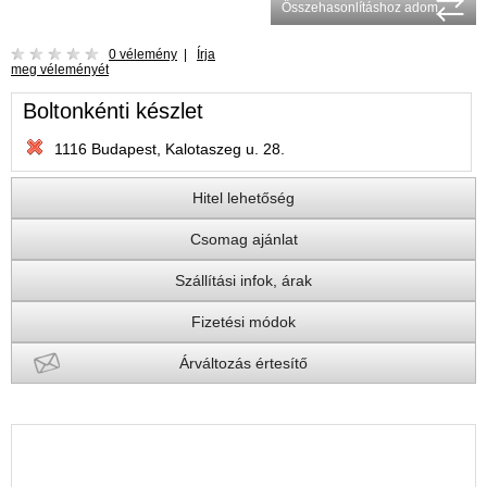
Összehasonlításhoz adom
0 vélemény
|
Írja
meg véleményét
Boltonkénti készlet
1116 Budapest, Kalotaszeg u. 28.
Hitel lehetőség
Csomag ajánlat
Szállítási infok, árak
Fizetési módok
Árváltozás értesítő