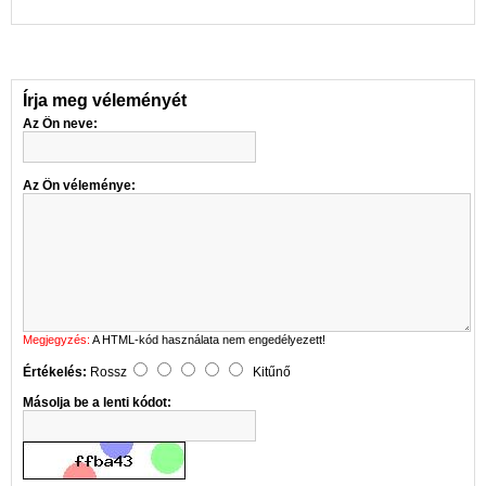
Írja meg véleményét
Az Ön neve:
Az Ön véleménye:
Megjegyzés:
A HTML-kód használata nem engedélyezett!
Értékelés:
Rossz
Kitűnő
Másolja be a lenti kódot: