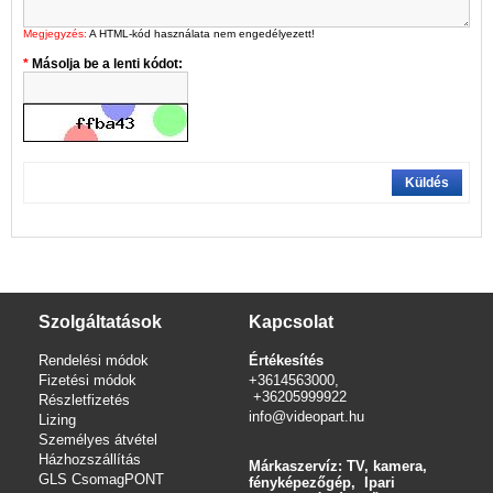
Megjegyzés:
A HTML-kód használata nem engedélyezett!
Másolja be a lenti kódot:
Küldés
Szolgáltatások
Kapcsolat
Rendelési módok
Értékesítés
Fizetési módok
+3614563000,
+36205999922
Részletfizetés
info@videopart.hu
Lizing
Személyes átvétel
Házhozszállítás
Márkaszervíz: TV, kamera,
GLS CsomagPONT
fényképezőgép, Ipari