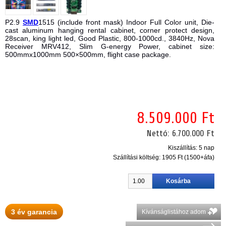
P2.9
SMD
1515 (include front mask) Indoor Full Color unit, Die-
cast aluminum hanging rental cabinet, corner protect design,
28scan, king light led, Good Plastic, 800-1000cd., 3840Hz, Nova
Receiver MRV412, Slim G-energy Power, cabinet size:
500mmx1000mm 500×500mm, flight case package.
8.509.000 Ft
Nettó:
6.700.000 Ft
Kiszállítás: 5 nap
Szállítási költség:
1905 Ft (1500+áfa)
3 év garancia
Kívánságlistához adom