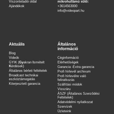
Viszonteladói oldal
mikrohullámú sütő:
Ajándékok
+3614563000
info
@videopart.hu
Aktuális
Általános
információ
Blog
Videók
Céginformáció
GYIK (
Gy
akran
I
smételt
Elérhetőségek
K
érdések)
Garancia -Extra garancia
Általános bérleti feltételek
Profi hírlevél archivum
Broadcast technikai
Profi hírlevélre való
eszköztámogatás
feliratkozás
Kiterjesztett garancia
Szállítási módok
Visszáru
ÁSZF (Általános Szerződési
Feltételek)
Adatvédelmi nyilatkozat
Szervizek
Üzleteink