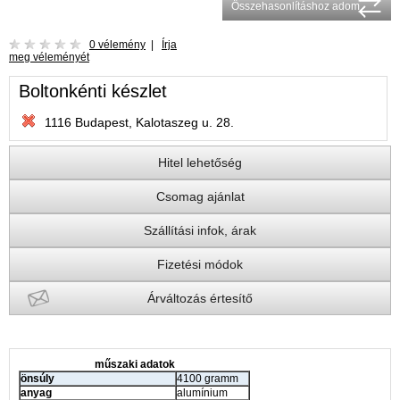
Összehasonlításhoz adom
0 vélemény
|
Írja
meg véleményét
Boltonkénti készlet
1116 Budapest, Kalotaszeg u. 28.
Hitel lehetőség
Csomag ajánlat
Szállítási infok, árak
Fizetési módok
Árváltozás értesítő
műszaki adatok
önsúly
4100 gramm
anyag
alumínium