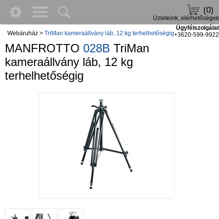
(0)
Üzleteink, elérhetőségek
Ügyfélszolgálat
Webáruház
>
TriMan kameraállvány láb, 12 kg terhelhetőségig
+3620-599-9922
MANFROTTO
028B
TriMan
kameraállvány láb, 12 kg
terhelhetőségig