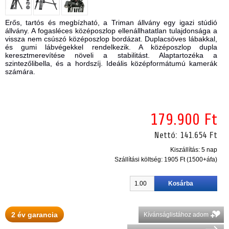
Erős, tartós és megbízható, a Triman állvány egy igazi stúdió
állvány. A fogasléces középoszlop ellenállhatatlan tulajdonsága a
vissza nem csúszó középoszlop bordázat. Duplacsöves lábakkal,
és gumi lábvégekkel rendelkezik. A középoszlop dupla
keresztmerevítése növeli a stabilitást. Alaptartozéka a
szintezőlibella, és a hordszíj. Ideális középformátumú kamerák
számára.
179.900 Ft
Nettó:
141.654 Ft
Kiszállítás: 5 nap
Szállítási költség:
1905 Ft (1500+áfa)
2 év garancia
Kívánságlistához adom