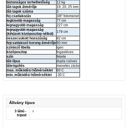
biztonságos terhelhetőség
12 kg
láb tagok átmérője
19, 20, 25 mm
láb tagok száma
3
fej csatlakozás
3/8" fotomenet
legkisebb magasság
77 cm
legnagyobb magasság
227 cm
legnagyobb magasság
179 cm
(kihúzott középoszlop nélkül)
összecsukott hosszúság
82 cm
fejcsatlakozó korong átmérője
60 mm
szintező libella
igen
középoszlop
fogasléces
szín
fekete
láb típus
dupla csöves
lábrögzítés
menetes zárás
max. működési hőmérséklet
60 C
min. működési hőmérséklet
-30 C
Állvány típus
3 lábú -
x
tripod