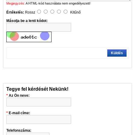
Megjegyzés:
A HTML-kód használata nem engedélyezett!
Értékelés:
Rossz
Kitűnő
Másolja be a lenti kódot:
Küldés
Tegye fel kérdését Nekünk!
Az Ön neve:
E-mail címe:
Telefonszáma: