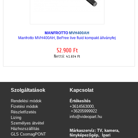
MANFROTTO
MVH400AH
Manfrotto MVH400AH, BeFree live fluid kompakt állványfej
52.900 Ft
Nettó:
41.654 Ft
Szolgáltatások
Kapcsolat
Rendelési módok
Értékesítés
Fizetési módok
+3614563000,
+36205999922
Részletfizetés
info@videopart.hu
Lizing
Személyes átvétel
Házhozszállítás
Márkaszervíz: TV, kamera,
GLS CsomagPONT
fényképezőgép, Ipari