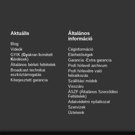
Aktuális
Általános
információ
Blog
Videók
Céginformáció
GYIK (
Gy
akran
I
smételt
Elérhetőségek
K
érdések)
Garancia -Extra garancia
Általános bérleti feltételek
Profi hírlevél archivum
Broadcast technikai
Profi hírlevélre való
eszköztámogatás
feliratkozás
Kiterjesztett garancia
Szállítási módok
Visszáru
ÁSZF (Általános Szerződési
Feltételek)
Adatvédelmi nyilatkozat
Szervizek
Üzleteink