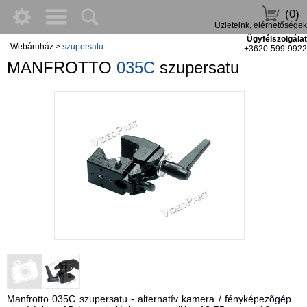
(0)
Üzleteink, elérhetőségek
Ügyfélszolgálat
Webáruház
>
szupersatu
+3620-599-9922
MANFROTTO
035C
szupersatu
Manfrotto 035C szupersatu - alternatív kamera / fényképezõgép