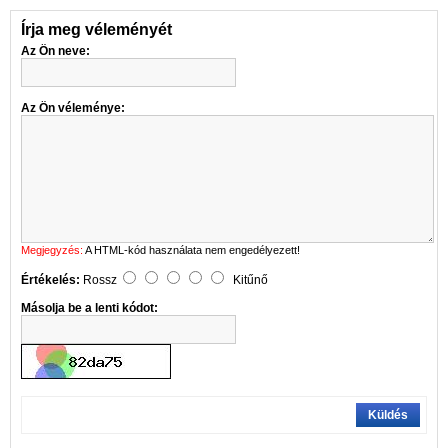
Írja meg véleményét
Az Ön neve:
Az Ön véleménye:
Megjegyzés:
A HTML-kód használata nem engedélyezett!
Értékelés:
Rossz
Kitűnő
Másolja be a lenti kódot:
Küldés