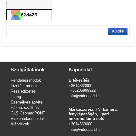
Küldés
Szolgáltatások
Kapcsolat
Rendelési módok
Értékesítés
Fizetési módok
+3614563000,
+36205999922
Részletfizetés
info@videopart.hu
Lizing
Személyes átvétel
Házhozszállítás
Márkaszervíz: TV, kamera,
GLS CsomagPONT
fényképezőgép, Ipari
Viszonteladói oldal
mikrohullámú sütő:
Ajándékok
+3614563000
info
@videopart.hu