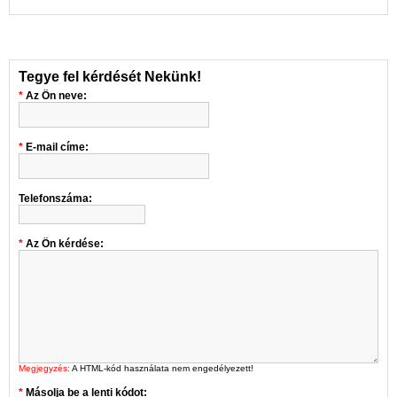
Tegye fel kérdését Nekünk!
Az Ön neve:
E-mail címe:
Telefonszáma:
Az Ön kérdése:
Megjegyzés:
A HTML-kód használata nem engedélyezett!
Másolja be a lenti kódot: