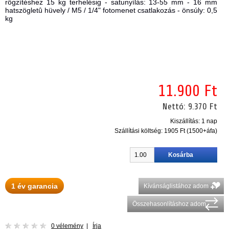
rögzítéshez 15 kg terhelésig - satunyílás: 13-55 mm - 16 mm
hatszögletû hüvely / M5 / 1/4" fotomenet csatlakozás - önsúly: 0,5
kg
11.900 Ft
Nettó:
9.370 Ft
Kiszállítás: 1 nap
Szállítási költség:
1905 Ft (1500+áfa)
1 év garancia
Kívánságlistához adom
Összehasonlításhoz adom
0 vélemény
|
Írja