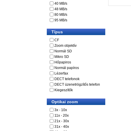
40 MB/s
48 MB/s
80 MB/s
95 MB/s
Típus
CF
Zoom objektív
Normál SD
Mikro SD
Hőpapiros
Normál papíros
Lézerfax
DECT telefonok
DECT üzenetrögzítős telefon
Kiegeszítők
Optikai zoom
3x - 10x
11x - 20x
21x - 30x
31x - 40x