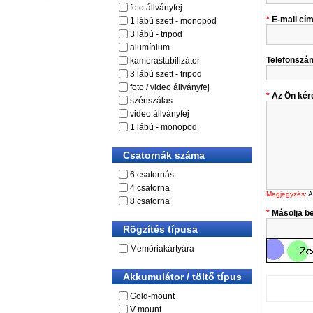
foto állványfej
E-mail cí
1 lábú szett - monopod
3 lábú - tripod
alumínium
Telefonszá
kamerastabilizátor
3 lábú szett - tripod
foto / video állványfej
Az Ön kér
szénszálas
video állványfej
1 lábú - monopod
Csatornák száma
6 csatornás
4 csatorna
Megjegyzés:
A
8 csatorna
Másolja be
Rögzítés típusa
Memóriakártyára
Akkumulátor / töltő típus
Gold-mount
V-mount