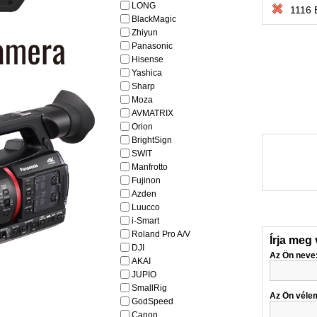
LONG
1116 
BlackMagic
Zhiyun
Panasonic
Hisense
Yashica
Sharp
Moza
AVMATRIX
Orion
BrightSign
SWIT
Manfrotto
Fujinon
Azden
Luucco
i-Smart
Roland Pro A/V
Írja meg
DJI
Az Ön neve
AKAI
JUPIO
SmallRig
Az Ön véle
GodSpeed
Canon