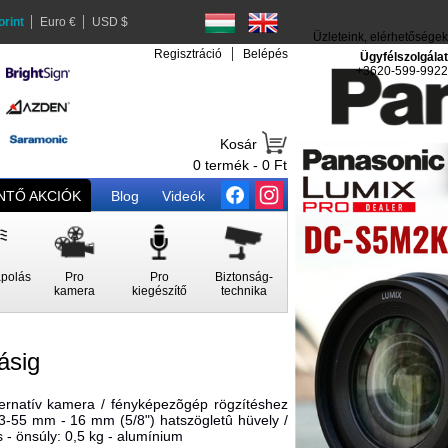
orint
Euro €
USD $
Üzleteink, elérhetőségek
Regisztráció
Belépés
Ügyfélszolgálat
+3620-599-9922
Kosár
0 termék - 0 Ft
TŐ AKCIÓK
Blog
Videók
polás
Pro
Pro
Biztonság-
kamera
kiegészítő
technika
ásig
ternatív kamera / fényképezõgép rögzítéshez
 13-55 mm - 16 mm (5/8") hatszögletû hüvely /
 - önsúly: 0,5 kg - alumínium