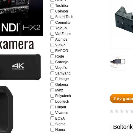
HAIER
Toshiba
Colmon
Smart Tech
Commlite
YoloLiv
VariZoom
Atomos
ViewZ
RAPOO
Rode
Gorenje
Vogel's
Samyang
E-Image
Optoma
Metz
Feiyutech
2 év gara
Logitech
Lilliput
Vivanco
BOYA
Sigma
Boltonk
Hama