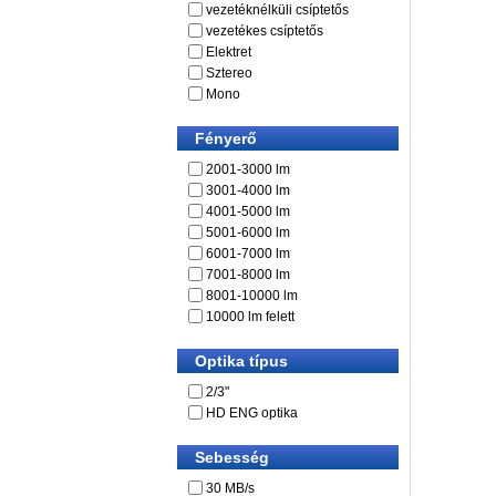
vezetéknélküli csíptetős
vezetékes csíptetős
Elektret
Sztereo
Mono
Fényerő
2001-3000 lm
3001-4000 lm
4001-5000 lm
5001-6000 lm
6001-7000 lm
7001-8000 lm
8001-10000 lm
10000 lm felett
Optika típus
2/3"
HD ENG optika
Sebesség
30 MB/s