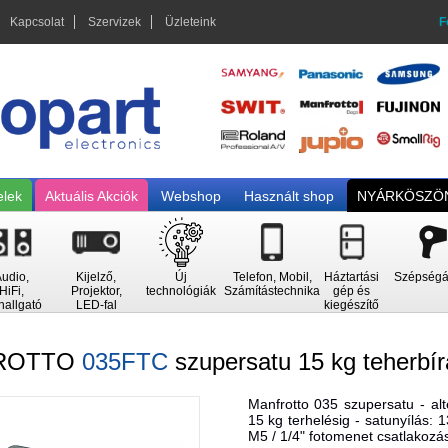
Kapcsolat
Szervizek
Üzleteink
F
elek
Aktuális Akciók
Webshop
Használt shop
NYÁRKÖSZÖN
udio,
Kijelző,
Új
Telefon, Mobil,
Háztartási
Szépségá
HiFi,
Projektor,
technológiák
Számítástechnika
gép és
hallgató
LED-fal
kiegészítő
ROTTO
035FTC
szupersatu 15 kg teherbír
Manfrotto 035 szupersatu - al
15 kg terhelésig - satunyílás:
M5 / 1/4" fotomenet csatlakozás