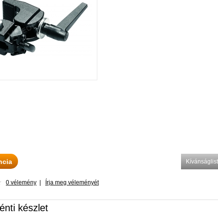
ncia
Kívánságli
0 vélemény
|
Írja meg véleményét
énti készlet