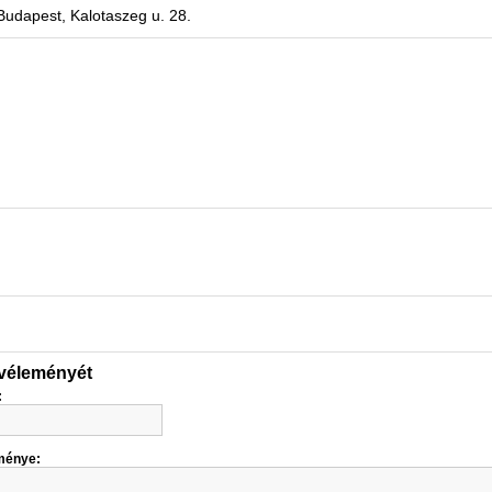
Budapest, Kalotaszeg u. 28.
 véleményét
:
ménye: