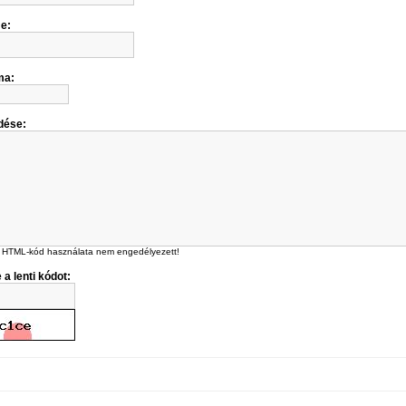
me:
ma:
dése:
 HTML-kód használata nem engedélyezett!
 a lenti kódot: