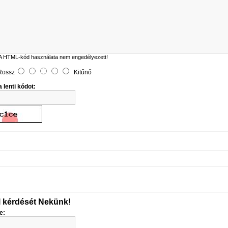
A HTML-kód használata nem engedélyezett!
Rossz
Kitűnő
 lenti kódot:
l kérdését Nekünk!
e: