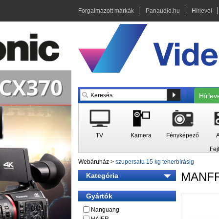
Forgalmazott márkák
Panaudio.hu
Hírlevél
Hírlev
TV
Kamera
Fényképező
A
Fej
Webáruház
>
szupersatu 15 kg teherbírásig
MANF
Kategória
Gyártók
Nanguang