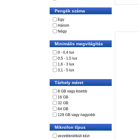
Pengék száma
Egy
Három
Négy
Minimális megvilágítás
0 - 0,4 lux
0,5 - 1,5 lux
1,6 - 3 lux
3,1 - 5 lux
Tárhely méret
8 GB vagy kisebb
16 GB
32 GB
64 GB
128 GB vagy nagyobb
Mikrofon típus
vezetéknélküli kézi