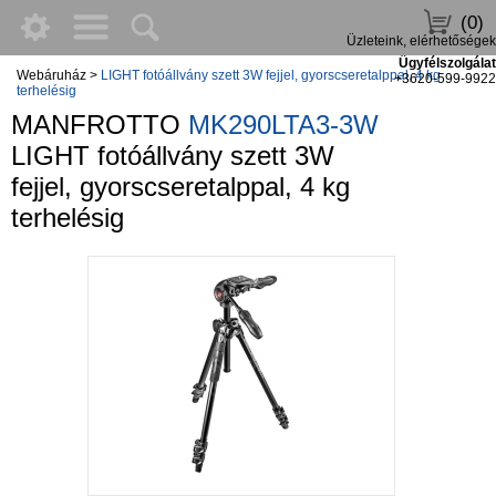
(0)
Üzleteink, elérhetőségek
Ügyfélszolgálat
Webáruház
>
LIGHT fotóállvány szett 3W fejjel, gyorscseretalppal, 4 kg
+3620-599-9922
terhelésig
MANFROTTO
MK290LTA3-3W
LIGHT fotóállvány szett 3W
fejjel, gyorscseretalppal, 4 kg
terhelésig