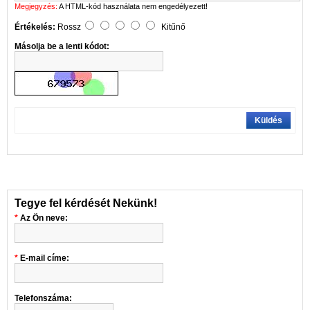
Megjegyzés:
A HTML-kód használata nem engedélyezett!
Értékelés:
Rossz
Kitűnő
Másolja be a lenti kódot:
Küldés
Tegye fel kérdését Nekünk!
Az Ön neve:
E-mail címe:
Telefonszáma: