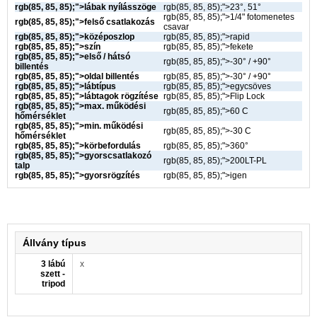
rgb(85, 85, 85);">lábak nyílásszöge
rgb(85, 85, 85);">
23°, 51°
rgb(85, 85, 85);">
1/4" fotomenetes
rgb(85, 85, 85);">felső csatlakozás
csavar
rgb(85, 85, 85);">középoszlop
rgb(85, 85, 85);">
rapid
rgb(85, 85, 85);">szín
rgb(85, 85, 85);">
fekete
rgb(85, 85, 85);">első / hátsó
rgb(85, 85, 85);">
-30° / +90°
billentés
rgb(85, 85, 85);">oldal billentés
rgb(85, 85, 85);">
-30° / +90°
rgb(85, 85, 85);">lábtípus
rgb(85, 85, 85);">egycsöves
rgb(85, 85, 85);">lábtagok rögzítése
rgb(85, 85, 85);">
Flip Lock
rgb(85, 85, 85);">max. működési
rgb(85, 85, 85);">
60 C
hőmérséklet
rgb(85, 85, 85);">min. működési
rgb(85, 85, 85);">
-30 C
hőmérséklet
rgb(85, 85, 85);">körbefordulás
rgb(85, 85, 85);">
360°
rgb(85, 85, 85);">gyorscsatlakozó
rgb(85, 85, 85);">
200LT-PL
talp
rgb(85, 85, 85);">gyorsrögzítés
rgb(85, 85, 85);">
igen
Állvány típus
3 lábú
x
szett -
tripod