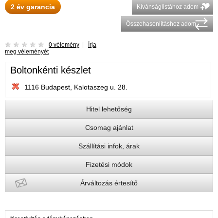
2 év garancia
Kívánságlistához adom
Összehasonlításhoz adom
0 vélemény
|
Írja
meg véleményét
Boltonkénti készlet
1116 Budapest, Kalotaszeg u. 28.
Hitel lehetőség
Csomag ajánlat
Szállítási infok, árak
Fizetési módok
Árváltozás értesítő