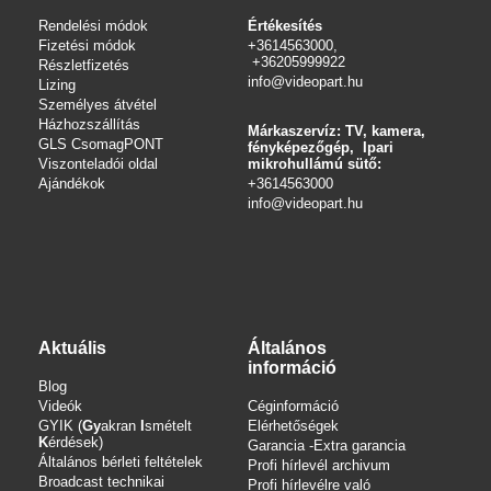
Rendelési módok
Értékesítés
Fizetési módok
+3614563000,
+36205999922
Részletfizetés
info@videopart.hu
Lizing
Személyes átvétel
Házhozszállítás
Márkaszervíz: TV, kamera,
GLS CsomagPONT
fényképezőgép, Ipari
Viszonteladói oldal
mikrohullámú sütő:
Ajándékok
+3614563000
info
@videopart.hu
Aktuális
Általános
információ
Blog
Videók
Céginformáció
GYIK (
Gy
akran
I
smételt
Elérhetőségek
K
érdések)
Garancia -Extra garancia
Általános bérleti feltételek
Profi hírlevél archivum
Broadcast technikai
Profi hírlevélre való