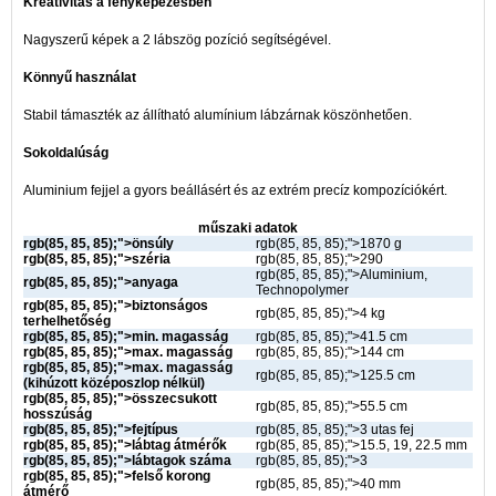
Kreativitás a fényképezésben
Nagyszerű képek a 2 lábszög pozíció segítségével.
Könnyű használat
Stabil támaszték az állítható alumínium lábzárnak köszönhetően.
Sokoldalúság
Aluminium fejjel a gyors beállásért és az extrém precíz kompozíciókért.
műszaki adatok
rgb(85, 85, 85);">önsúly
rgb(85, 85, 85);">
1870 g
rgb(85, 85, 85);">széria
rgb(85, 85, 85);">
290
rgb(85, 85, 85);">
Aluminium,
rgb(85, 85, 85);">anyaga
Technopolymer
rgb(85, 85, 85);">biztonságos
rgb(85, 85, 85);">
4 kg
terhelhetőség
rgb(85, 85, 85);">min. magasság
rgb(85, 85, 85);">
41.5 cm
rgb(85, 85, 85);">max. magasság
rgb(85, 85, 85);">
144 cm
rgb(85, 85, 85);">max. magasság
rgb(85, 85, 85);">
125.5 cm
(kihúzott középoszlop nélkül)
rgb(85, 85, 85);">összecsukott
rgb(85, 85, 85);">
55.5 cm
hosszúság
rgb(85, 85, 85);">fejtípus
rgb(85, 85, 85);">
3 utas fej
rgb(85, 85, 85);">lábtag átmérők
rgb(85, 85, 85);">
15.5, 19, 22.5 mm
rgb(85, 85, 85);">lábtagok száma
rgb(85, 85, 85);">
3
rgb(85, 85, 85);">felső korong
rgb(85, 85, 85);">
40 mm
átmérő