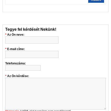
Tegye fel kérdését Nekünk!
Az Ön neve:
E-mail címe:
Telefonszáma:
Az Ön kérdése:
Megjegyzés:
A HTML-kód használata nem engedélyezett!