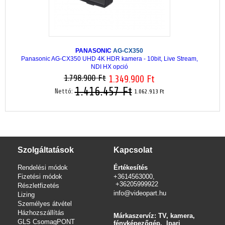
PANASONIC
AG-CX350
Panasonic AG-CX350 UHD 4K HDR kamera - 10bit, Live Stream,
NDI HX opció
1.798.900 Ft
1.349.900 Ft
1.416.457 Ft
Nettó:
1.062.913 Ft
Szolgáltatások
Kapcsolat
Rendelési módok
Értékesítés
Fizetési módok
+3614563000,
+36205999922
Részletfizetés
info@videopart.hu
Lizing
Személyes átvétel
Házhozszállítás
Márkaszervíz: TV, kamera,
GLS CsomagPONT
fényképezőgép, Ipari