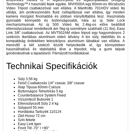
felszerelés mellett is. A legkönnyebb és legkompaktabb Bridging
Technology™-t használó fejek egyike. MVH500A egy 60mm-es félcsészés
Video Tripod csatlakozóval van ellátva. A Manfrotto 701HDV videó fej
utódja, ám professzionális fluid csillapítással van ellátva, így minden
kamera mozgást finomabbá és jobban irányítottabbá tesz. Használata
gyorsabb könnyebb és biztonságosabb, hála az új Side Lock
mechanizmusnak. Az új 500 Videó fej 2.4kg-os előre beállított
ellensúlyozással rendelkezik ám 5kg-ig személyre szabható (11 lbs). Easy
Link 3/8” csatlakozóval. Az MVT502AM video tripod egy hagyományos 2
szekciós ikerlábas alumínium videó állvány. A kis súly, stabilitás és a
kompaktság érdekében teleszkópos alumínium lábakkal van ellátva. A
merevítő a két szekció között helyezkedik el, így könnyebben
használhatóvá és stabilabbá téve a tripodot, míg a gumi talpak
gondoskodnak a tapadásról. Párnázott hordtáskával.
Technikai Specifikációk
Súly 3.56 kg
Felső Csatlakozás 1/4″ csavar, 3/8″ csavar
Alap Típusa 60mm Csésze
Biztonságos Teherbírás 5 kg
Counterbalance System Fixed
Vízszintező Buborék 1
Ellensúlyozott Súly 2.4 kg
Súlypont 55 mm
Hordtáska Tartozék 110124
Zárt Hossz 72 cm
Szín fekete
Easy Link Igen
Front Tilt -70° / +90°