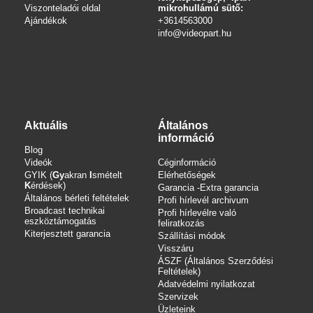
Viszonteladói oldal
mikrohullámú sütő:
Ajándékok
+3614563000
info
@videopart.hu
Aktuális
Általános
információ
Blog
Videók
Céginformáció
GYIK (
Gy
akran
I
smételt
Elérhetőségek
K
érdések)
Garancia -Extra garancia
Általános bérleti feltételek
Profi hírlevél archivum
Broadcast technikai
Profi hírlevélre való
eszköztámogatás
feliratkozás
Kiterjesztett garancia
Szállítási módok
Visszáru
ÁSZF (Általános Szerződési
Feltételek)
Adatvédelmi nyilatkozat
Szervizek
Üzleteink