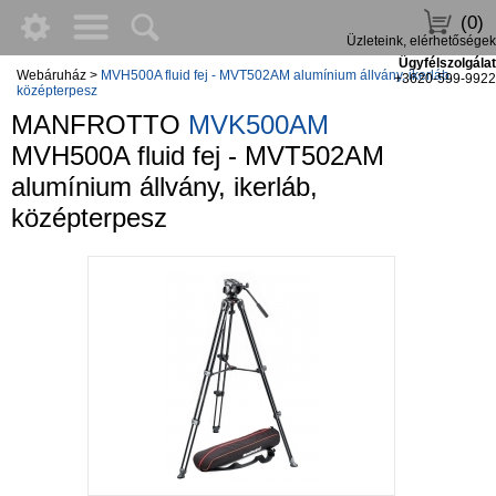
(0)
Üzleteink, elérhetőségek
Ügyfélszolgálat
Webáruház
>
MVH500A fluid fej - MVT502AM alumínium állvány, ikerláb,
+3620-599-9922
középterpesz
MANFROTTO
MVK500AM
MVH500A fluid fej - MVT502AM
alumínium állvány, ikerláb,
középterpesz