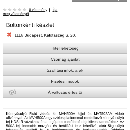
0 vélemény
|
Írja
meg véleményét
Boltonkénti készlet
1116 Budapest, Kalotaszeg u. 28.
Hitel lehetőség
Csomag ajánlat
Szállítási infok, árak
Fizetési módok
Árváltozás értesítő
Könnyűsúlyú Fluid videós kit MVH500A fejjel és MVT502AM videó
állvánnyal. Az MVH500A egy széles platformmal rendelkező könnyű súlyú
fej HDSLR vázakhoz és a legújabb cserélhető objektíves kamerákhoz. Az
500A fej finomabb mozgást és beállítást tesz lehetővé, akár 5kg súlyú