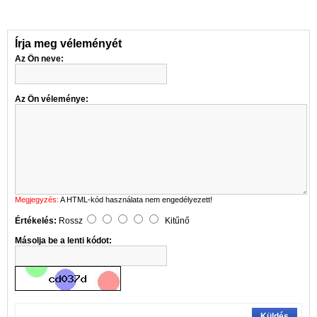
Írja meg véleményét
Az Ön neve:
Az Ön véleménye:
Megjegyzés:
A HTML-kód használata nem engedélyezett!
Értékelés:
Rossz
Kitűnő
Másolja be a lenti kódot:
Küldés