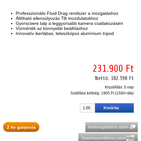
Professzionális Fluid Drag rendszer a mozgatáshoz
Állítható ellensúlyozás Tilt mozdulatokhoz
Gyorscsere talp a leggyorsabb kamera csatlakozásért
Vízmérték az könnyebb beállításhoz
Innovatív ikerlábas, teleszkópos alumínium tripod
231.900 Ft
Nettó:
182.598 Ft
Kiszállítás: 5 nap
Szállítási költség:
1905 Ft (1500+áfa)
2 év garancia
Kívánságlistához adom
Összehasonlításhoz adom