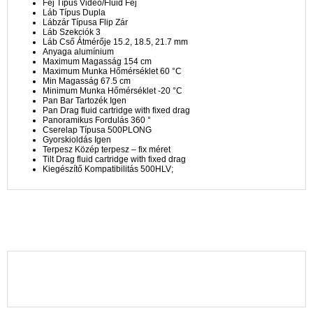
Fej Típus Video/Fluid Fej
Láb Típus Dupla
Lábzár Típusa Flip Zár
Láb Szekciók 3
Láb Cső Átmérője 15.2, 18.5, 21.7 mm
Anyaga alumínium
Maximum Magasság 154 cm
Maximum Munka Hőmérséklet 60 °C
Min Magasság 67.5 cm
Minimum Munka Hőmérséklet -20 °C
Pan Bar Tartozék Igen
Pan Drag fluid cartridge with fixed drag
Panoramikus Fordulás 360 °
Cserelap Típusa 500PLONG
Gyorskioldás Igen
Terpesz Közép terpesz – fix méret
Tilt Drag fluid cartridge with fixed drag
Kiegészítő Kompatibilitás 500HLV;