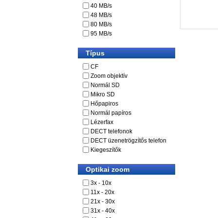
40 MB/s
48 MB/s
80 MB/s
95 MB/s
Típus
CF
Zoom objektív
Normál SD
Mikro SD
Hőpapiros
Normál papíros
Lézerfax
DECT telefonok
DECT üzenetrögzítős telefon
Kiegeszítők
Optikai zoom
3x - 10x
11x - 20x
21x - 30x
31x - 40x