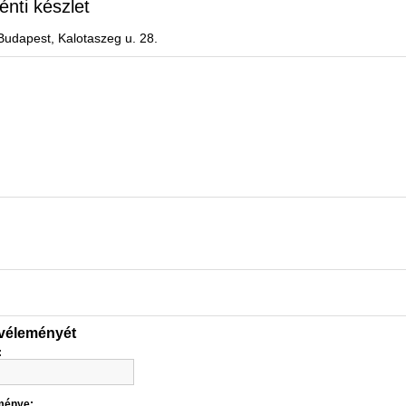
énti készlet
Budapest, Kalotaszeg u. 28.
 véleményét
:
ménye: