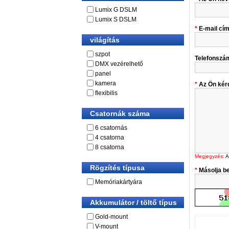
Lumix G DSLM
Lumix S DSLM
E-mail cí
világítás
szpot
Telefonszá
DMX vezérelhető
panel
kamera
Az Ön kér
flexibilis
Csatornák száma
6 csatornás
4 csatorna
8 csatorna
Megjegyzés:
A
Rögzítés típusa
Másolja be
Memóriakártyára
Akkumulátor / töltő típus
Gold-mount
V-mount