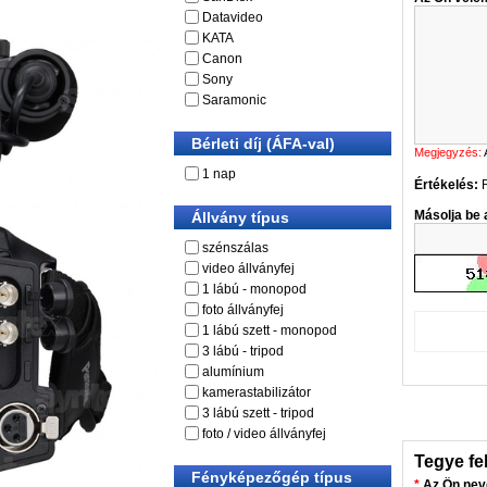
Datavideo
KATA
Canon
Sony
Saramonic
Bérleti díj (ÁFA-val)
Megjegyzés:
1 nap
Értékelés:
Másolja be a
Állvány típus
szénszálas
video állványfej
1 lábú - monopod
foto állványfej
1 lábú szett - monopod
3 lábú - tripod
alumínium
kamerastabilizátor
3 lábú szett - tripod
foto / video állványfej
Tegye fe
Fényképezőgép típus
Az Ön nev