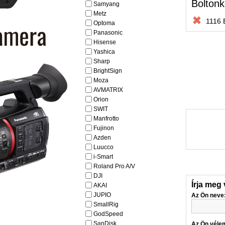
Boltonk
Samyang
Metz
1116 
Optoma
Panasonic
Hisense
Yashica
Sharp
BrightSign
Moza
AVMATRIX
Orion
SWIT
Manfrotto
Fujinon
Azden
Luucco
i-Smart
Roland Pro A/V
DJI
Írja meg
AKAI
JUPIO
Az Ön neve
SmallRig
GodSpeed
SanDisk
Az Ön véle