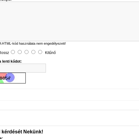
A HTML-kód használata nem engedélyezett!
Rossz
Kitűnő
 lenti kódot:
l kérdését Nekünk!
e: