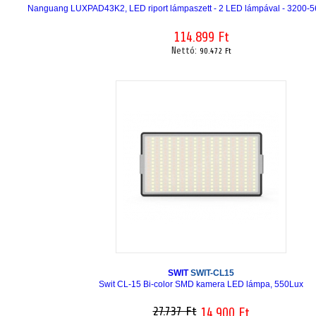
Nanguang LUXPAD43K2, LED riport lámpaszett - 2 LED lámpával - 3200-5
114.899 Ft
Nettó:
90.472 Ft
SWIT
SWIT-CL15
Swit CL-15 Bi-color SMD kamera LED lámpa, 550Lux
27.737 Ft
14.900 Ft