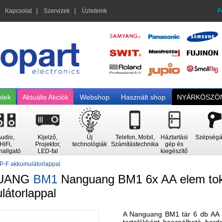
Kapcsolat
Szervizek
Üzleteink
F
elek
Aktuális Akciók
Webshop
Használt shop
NYÁRKÖSZÖN
udio,
Kijelző,
Új
Telefon, Mobil,
Háztartási
Szépségá
HiFi,
Projektor,
technológiák
Számítástechnika
gép és
hallgató
LED-fal
kiegészítő
P-F akkumulátorlappal
UANG
BM1
Nanguang BM1 6x AA elem to
látorlappal
A Nanguang BM1 tár 6 db AA e