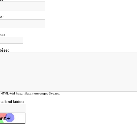
me:
ma:
dése:
 HTML-kód használata nem engedélyezett!
 a lenti kódot: