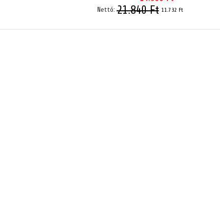
21.840 Ft
Nettó:
11.732 Ft