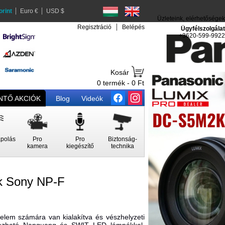
orint
Euro €
USD $
Üzleteink, elérhetőségek
Regisztráció
Belépés
Ügyfélszolgálat
+3620-599-9922
Kosár
0 termék - 0 Ft
TŐ AKCIÓK
Blog
Videók
polás
Pro
Pro
Biztonság-
kamera
kiegészítő
technika
k Sony NP-F
lem számára van kialakítva és vészhelyzeti