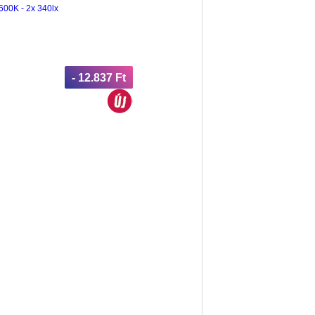
600K - 2x 340lx
- 12.837 Ft