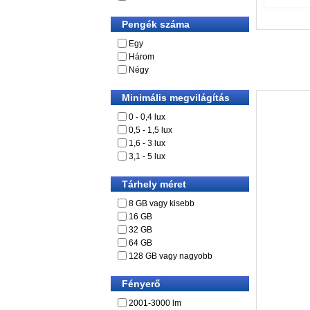
Pengék száma
Egy
Három
Négy
Minimális megvilágítás
0 - 0,4 lux
0,5 - 1,5 lux
1,6 - 3 lux
3,1 - 5 lux
Tárhely méret
8 GB vagy kisebb
16 GB
32 GB
64 GB
128 GB vagy nagyobb
Fényerő
2001-3000 lm