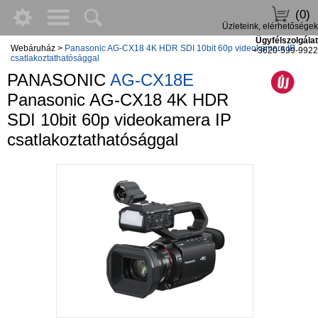
(0)
Üzleteink, elérhetőségek
Ügyfélszolgálat
Webáruház
>
Panasonic AG-CX18 4K HDR SDI 10bit 60p videokamera IP
+3620-599-9922
csatlakoztathatósággal
PANASONIC
AG-CX18E
Panasonic AG-CX18 4K HDR
SDI 10bit 60p videokamera IP
csatlakoztathatósággal