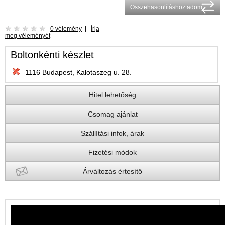
Összehasonlításhoz adom
0 vélemény
|
Írja
meg véleményét
Boltonkénti készlet
1116 Budapest, Kalotaszeg u. 28.
Hitel lehetőség
Csomag ajánlat
Szállítási infok, árak
Fizetési módok
Árváltozás értesítő