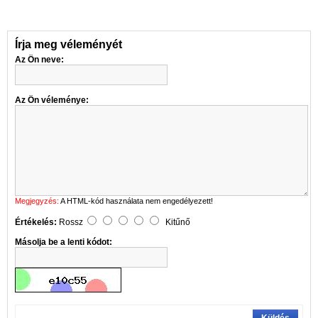
Írja meg véleményét
Az Ön neve:
Az Ön véleménye:
Megjegyzés:
A HTML-kód használata nem engedélyezett!
Értékelés:
Rossz
Kitűnő
Másolja be a lenti kódot: