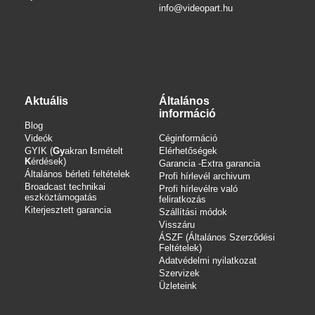
info
@videopart.hu
Aktuális
Általános
információ
Blog
Videók
Céginformáció
GYIK (
Gy
akran
I
smételt
Elérhetőségek
K
érdések)
Garancia -Extra garancia
Általános bérleti feltételek
Profi hírlevél archivum
Broadcast technikai
Profi hírlevélre való
eszköztámogatás
feliratkozás
Kiterjesztett garancia
Szállítási módok
Visszáru
ÁSZF (Általános Szerződési
Feltételek)
Adatvédelmi nyilatkozat
Szervizek
Üzleteink