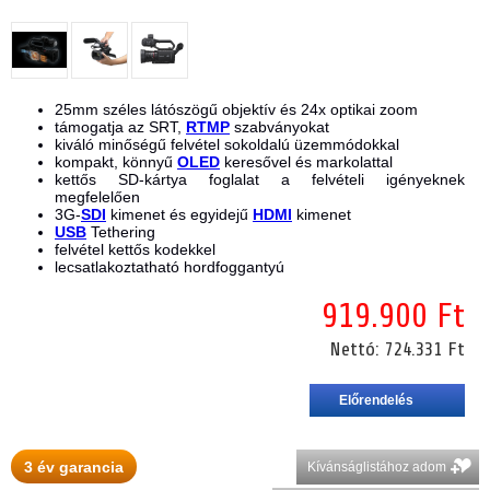
25mm széles látószögű objektív és 24x optikai zoom
támogatja az SRT,
RTMP
szabványokat
kiváló minőségű felvétel sokoldalú üzemmódokkal
kompakt, könnyű
OLED
keresővel és markolattal
kettős SD-kártya foglalat a felvételi igényeknek
megfelelően
3G-
SDI
kimenet és egyidejű
HDMI
kimenet
USB
Tethering
felvétel kettős kodekkel
lecsatlakoztatható hordfoggantyú
919.900 Ft
Nettó:
724.331 Ft
3 év garancia
Kívánságlistához adom