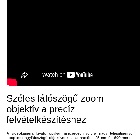
Széles látószögű zoom
objektív a precíz
felvételkészítéshez
A videokamera kiváló optikai minőséget nyújt a nagy teljesítményű,
beépített nagylátószögű objektívnek köszönhetően 25 mm és 600 mm-es