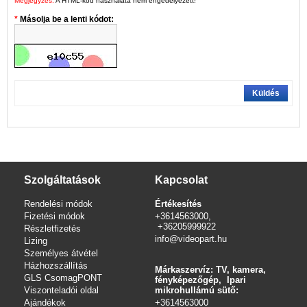
Megjegyzés:
A HTML-kód használata nem engedélyezett!
Másolja be a lenti kódot:
Küldés
Szolgáltatások
Kapcsolat
Rendelési módok
Értékesítés
Fizetési módok
+3614563000,
+36205999922
Részletfizetés
info@videopart.hu
Lizing
Személyes átvétel
Házhozszállítás
Márkaszervíz: TV, kamera,
GLS CsomagPONT
fényképezőgép, Ipari
Viszonteladói oldal
mikrohullámú sütő:
Ajándékok
+3614563000