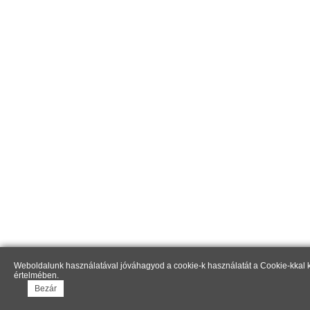
Weboldalunk használatával jóváhagyod a cookie-k használatát a Cookie-kkal k
értelmében.
Bezár