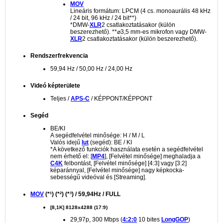
MOV
Lineáris formátum: LPCM (4 cs. monoaurális 48 kHz
/ 24 bit, 96 kHz / 24 bit**)
*DMW-
XLR
2 csatlakoztatásakor (külön
beszerezhető). **⌀3,5 mm-es mikrofon vagy DMW-
XLR
2 csatlakoztatásakor (külön beszerezhető).
Rendszerfrekvencia
59,94 Hz / 50,00 Hz / 24,00 Hz
Videó képterülete
Teljes /
APS-C
/ KÉPPONT/KÉPPONT
Segéd
BE/KI
A segédfelvétel minősége: H / M / L
Valós idejű
lut
(segéd): BE / KI
*A következő funkciók használata esetén a segédfelvétel
nem érhető el: [
MP4
], [Felvétel minősége] meghaladja a
C4K
felbontást, [Felvétel minősége] [4:3] vagy [3:2]
képaránnyal, [Felvétel minősége] nagy képkocka-
sebességű videóval és [Streaming].
MOV
(*¹) (*²) (*³) / 59,94Hz / FULL
[8,1K] 8128x4288 (17:9)
29,97p, 300 Mbps (
4:2:0
10 bites
LongGOP
)