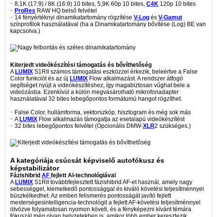
･ 8,1K (17:9) / 8K (16:9) 10 bites, 5,9K 60p 10 bites,
C4K
120p 10 bites
･
ProRes
RAW HQ belső felvétel
･ 14 fényértéknyi dinamikatartomány rögzítése
V-Log
és
V-Gamut
színprofilok használatával (ha a Dinamikatartomány bővítése (Log) BE van
kapcsolva.)
Kiterjedt videókészítési támogatás és bővíthetőség
A
LUMIX
S1RII számos támogatási eszközzel érkezik, beleértve a False
Color funkciót és az új
LUMIX
Flow alkalmazást. A rendszer átfogó
segítséget nyújt a videókészítéshez, így magabiztosan vűghat bele a
videózásba. Ezenkívül a külön megvásárolható mikrofonadapter
használatával 32 bites lebegőpontos formátumú hangot rögzíthet.
･ False Color, hullámforma, vektorszkóp, hisztogram és még sok más
･ A
LUMIX
Flow alkalmazás támogatja az esetalapú videókészítést
･ 32 bites lebegőpontos felvétel (Opcionális DMW-
XLR
2 szükséges.)
A kategóriája csúcsát képviselő autofókusz és
képstabilizátor
Fázishibrid
AF
fejlett AI-technológiával
A
LUMIX
S1RII továbbfejlesztett fázishibrid AF-et használ, amely nagy
sebességgel, kiemelkedő pontossággal és kiváló követési teljesítménnyel
büszkélkedhet. Az emberi felismerés pontosságát javító fejlett
mesterségesintelligencia-technológit a fejlett AF-követési teljesítménnyel
ötvözve folyamatosan nyomon követi, és a fényképezni kívánt témára
fókuszál még olyan helyzetekben is, amikor több ember keresztezik