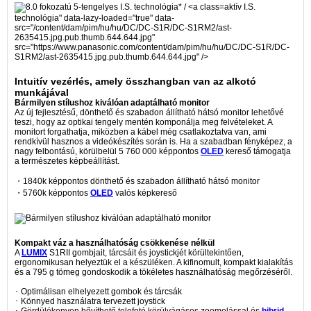
aktív I.S.
technológia" data-lazy-loaded="true" data-
src="/content/dam/pim/hu/hu/DC/DC-S1R/DC-S1RM2/ast-
2635415.jpg.pub.thumb.644.644.jpg"
src="https://www.panasonic.com/content/dam/pim/hu/hu/DC/DC-S1R/DC-
S1RM2/ast-2635415.jpg.pub.thumb.644.644.jpg" />
Intuitív vezérlés, amely összhangban van az alkotó
munkájával
Bármilyen stílushoz kiválóan adaptálható monitor
Az új fejlesztésű, dönthető és szabadon állítható hátsó monitor lehetővé
teszi, hogy az optikai tengely mentén komponálja meg felvételeket. A
monitort forgathatja, miközben a kábel még csatlakoztatva van, ami
rendkívül hasznos a videókészítés során is. Ha a szabadban fényképez, a
nagy felbontású, körülbelül 5 760 000 képpontos
OLED
kereső támogatja
a természetes képbeállítást.
・1840k képpontos dönthető és szabadon állítható hátsó monitor
・5760k képpontos
OLED
valós képkereső
Kompakt váz a használhatóság csökkenése nélkül
A
LUMIX
S1RII gombjait, tárcsáit és joystickjét körültekintően,
ergonomikusan helyeztük el a készüléken. A kifinomult, kompakt kialakítás
és a 795 g tömeg gondoskodik a tökéletes használhatóság megőrzéséről.
･ Optimálisan elhelyezett gombok és tárcsák
･ Könnyed használatra tervezett joystick
･ Gördülékenyen bővíthető telefotó körülvágásos zoomolással és
hibrid