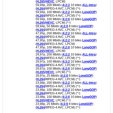
(
H.265
/
HEVC
, LPCM)
59,94p, 200 Mbit/s (
4:2:2
10 bites
ALL-Intra
)
(
H.264
/MPEG-4 AVC, LPCM) (*⁴)
59,94p, 100 Mbit/s (
4:2:2
10 bites
LongGOP
)
(
H.264
/MPEG-4 AVC, LPCM) (*⁴)
59.94p, 100 Mbit/s (
4:2:0
10 bites
LongGOP
)
(
H.265
/
HEVC
, LPCM) (*⁴)
59,94p, 50 Mbit/s (
4:2:0
8 bites
LongGOP
)
(
H.264
/MPEG-4 AVC, LPCM) (*⁴)
47,95p, 200 Mbit/s (
4:2:2
10 bites
ALL-Intra
)
(
H.264
/MPEG-4 AVC, LPCM)
47,95p, 100 Mbit/s (
4:2:2
10 bites
LongGOP
)
(
H.264
/MPEG-4 AVC, LPCM)
47,95p, 100 Mbit/s (
4:2:0
10 bites
LongGOP
)
(
H.265
/
HEVC
, LPCM)
29,97p, 200 Mbit/s (
4:2:2
10 bites
ALL-Intra
)
(
H.264
/MPEG-4 AVC, LPCM) (*⁴)
29,97p, 100 Mbit/s (
4:2:2
10 bites
LongGOP
)
(
H.264
/MPEG-4 AVC, LPCM) (*⁴)
29,97p, 100 Mbit/s (
4:2:0
10 bites
LongGOP
)
(
H.265
/
HEVC
, LPCM) (*⁴)
29,97p, 25 Mbit/s (
4:2:0
8 bites
LongGOP
)
(
H.264
/MPEG-4 AVC, LPCM) (*⁴)
23,98p, 200 Mbit/s (
4:2:2
10 bites
ALL-Intra
)
(
H.264
/MPEG-4 AVC, LPCM) (*⁴)
23,98p, 100 Mbit/s (
4:2:2
10 bites
LongGOP
)
(
H.264
/MPEG-4 AVC, LPCM) (*⁴)
23,98p, 100 Mbit/s (
4:2:0
10 bites
LongGOP
)
(
H.265
/
HEVC
, LPCM) (*⁴)
23,98p, 25 Mbit/s (
4:2:0
8 bites
LongGOP
)
(
H.264
/MPEG-4 AVC, LPCM) (*⁴)