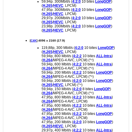
59,94p. 300Mbit/s (
4:2:0
10 bites
LongGOP
)
(
H.265
/
HEVC
. LPCM)
47,95p. 300Mbit/s (
4:2:0
10 bites
LongGOP
)
(
H.265
/
HEVC
. LPCM)
29,97p. 200Mbit/s (
4:2:0
10 bites
LongGOP
)
(
H.265
/
HEVC
. LPCM)
23,98p. 200Mbit/s (
4:2:0
10 bites
LongGOP
)
(
H.265
/
HEVC
. LPCM)
[
C4K
] 4096 x 2160 (17:9)
119,88p, 300 Mbit/s (
4:2:0
10 bites
LongGOP
)
(
H.265
/
HEVC
, LPCM)
59,94p, 800 Mbit/s (
4:2:2
10 bites
ALL-Intra
)
(
H.264
/MPEG-4 AVC, LPCM) (*⁴)
59,94p, 600 Mbit/s (
4:2:2
10 bites
ALL-Intra
)
(
H.264
/MPEG-4 AVC, LPCM) (*⁴)
59,94p, 200 Mbit/s (
4:2:2
10 bites
LongGOP
)
(
H.264
/MPEG-4 AVC, LPCM) (*⁵)
59,94p, 200 Mbit/s (
4:2:0
10 bites
LongGOP
)
(
H.265
/
HEVC
, LPCM) (*⁴)
59,94p, 150 Mbit/s (
4:2:0
8 bites
LongGOP
)
(
H.264
/MPEG-4 AVC, LPCM) (*⁵)
47,95p, 800 Mbit/s (
4:2:2
10 bites
ALL-Intra
)
(
H.264
/MPEG-4 AVC, LPCM)
47,95p, 600 Mbit/s (
4:2:2
10 bites
ALL-Intra
)
(
H.264
/MPEG-4 AVC, LPCM)
47,95p, 200 Mbit/s (
4:2:2
10 bites
LongGOP
)
(
H.264
/MPEG-4 AVC, LPCM)
47,95p, 200 Mbit/s (
4:2:0
10 bites
LongGOP
)
(
H.265
/
HEVC
, LPCM)
29,97p, 400 Mbit/s (
4:2:2
10 bites
ALL-Intra
)