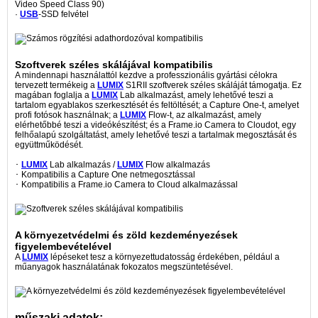
Video Speed Class 90)
·
USB
-SSD felvétel
Szoftverek széles skálájával kompatibilis
A mindennapi használattól kezdve a professzionális gyártási célokra
tervezett termékeig a
LUMIX
S1RII szoftverek széles skáláját támogatja. Ez
magában foglalja a
LUMIX
Lab alkalmazást, amely lehetővé teszi a
tartalom egyablakos szerkesztését és feltöltését; a Capture One-t, amelyet
profi fotósok használnak; a
LUMIX
Flow-t, az alkalmazást, amely
elérhetőbbé teszi a videókészítést; és a Frame.io Camera to Cloudot, egy
felhőalapú szolgáltatást, amely lehetővé teszi a tartalmak megosztását és
együttműködését.
･
LUMIX
Lab alkalmazás /
LUMIX
Flow alkalmazás
･ Kompatibilis a Capture One netmegosztással
･ Kompatibilis a Frame.io Camera to Cloud alkalmazással
A környezetvédelmi és zöld kezdeményezések
figyelembevételével
A
LUMIX
lépéseket tesz a környezettudatosság érdekében, például a
műanyagok használatának fokozatos megszüntetésével.
műszaki adatok: