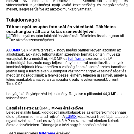
először 8K felbontású videofelvétellel. Kiemelkedő állókép- és
videofelvételi teljesítményt nyújt kiváló kezelhetőség és megbízhatóság
mellett, leegyszerűsítve az alkotók munkafolyamatait.
Tulajdonságok
Többet nyút csupán fotóknál és videóknál. Tökéletes
összhangban áll az alkotás szenvedélyével.
A
LUMIX
S1RII-t arra terveztük, hogy ideális partner legyen azoknak az
alkotóknak, akik nagy felbontásban szeretnék formába önteni művészi
vénájukat. Ez a modell új, 44,3 MP-es
full-frame
szenzorral és L²
technológiát használó nagy teljesítményű motorral rendelkezik, amelyek
kombinációjának köszönhetően a valóság finom és természetes formában
jelenik meg a felvételeken. A kompakt váz finomhangolt kezelhetőséget és
megbízhatóságot kínál: a fényképezési élmény teljesen új szintjét, amely a
teljes munkafolyamat során támogatja kreatív tevékenységeit.Current
Time 0:02
Lenyűgöző fényképezési teljesítmény. Rögzítse a pillanatot 44,3 MP-es
felbontásban.
Élethű részletek az új 44,3 MP-es érzékelővel
Lélegzetelállító tájak, kidolgozott műalkotások és az emberek mindennapi
élete. „Semmi sem marad rejtve” – A
LUMIX
képalkotási filozófiáján alapuló
egyedi színkezeléssel és az új 44,3 MP-es szenzorral élénken kelnek
életre a felvételeken. Támogatja a kézi nagy felbontású módot is.
･ 44,3 megapixeles
full-frame
érzékelő