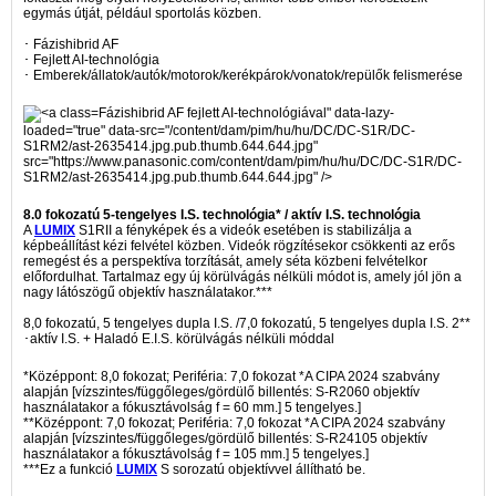
egymás útját, például sportolás közben.
･ Fázishibrid AF
･ Fejlett AI-technológia
･ Emberek/állatok/autók/motorok/kerékpárok/vonatok/repülők felismerése
Fázishibrid AF fejlett AI-technológiával" data-lazy-
loaded="true" data-src="/content/dam/pim/hu/hu/DC/DC-S1R/DC-
S1RM2/ast-2635414.jpg.pub.thumb.644.644.jpg"
src="https://www.panasonic.com/content/dam/pim/hu/hu/DC/DC-S1R/DC-
S1RM2/ast-2635414.jpg.pub.thumb.644.644.jpg" />
8.0 fokozatú 5-tengelyes I.S. technológia* / aktív I.S. technológia
A
LUMIX
S1RII a fényképek és a videók esetében is stabilizálja a
képbeállítást kézi felvétel közben. Videók rögzítésekor csökkenti az erős
remegést és a perspektíva torzítását, amely séta közbeni felvételkor
előfordulhat. Tartalmaz egy új körülvágás nélküli módot is, amely jól jön a
nagy látószögű objektív használatakor.***
8,0 fokozatú, 5 tengelyes dupla I.S. /7,0 fokozatú, 5 tengelyes dupla I.S. 2**
･aktív I.S. + Haladó E.I.S. körülvágás nélküli móddal
*Középpont: 8,0 fokozat; Periféria: 7,0 fokozat *A CIPA 2024 szabvány
alapján [vízszintes/függőleges/gördülő billentés: S-R2060 objektív
használatakor a fókusztávolság f = 60 mm.] 5 tengelyes.]
**Középpont: 7,0 fokozat; Periféria: 7,0 fokozat *A CIPA 2024 szabvány
alapján [vízszintes/függőleges/gördülő billentés: S-R24105 objektív
használatakor a fókusztávolság f = 105 mm.] 5 tengelyes.]
***Ez a funkció
LUMIX
S sorozatú objektívvel állítható be.