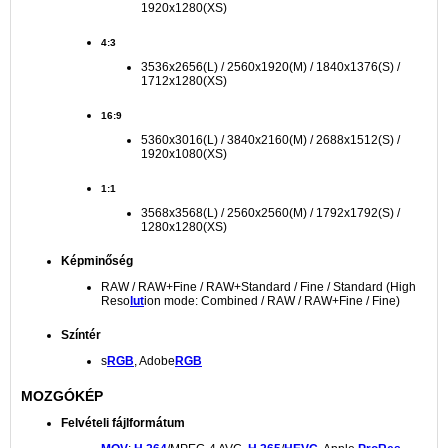
1920x1280(XS)
4:3
3536x2656(L) / 2560x1920(M) / 1840x1376(S) /
1712x1280(XS)
16:9
5360x3016(L) / 3840x2160(M) / 2688x1512(S) /
1920x1080(XS)
1:1
3568x3568(L) / 2560x2560(M) / 1792x1792(S) /
1280x1280(XS)
Képminőség
RAW / RAW+Fine / RAW+Standard / Fine / Standard (High
Reso
lut
ion mode: Combined / RAW / RAW+Fine / Fine)
Színtér
s
RGB
, Adobe
RGB
MOZGÓKÉP
Felvételi fájlformátum