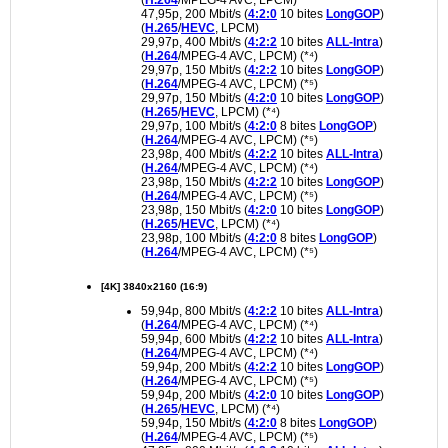
47,95p, 200 Mbit/s (
4:2:0
10 bites
LongGOP
)
(
H.265
/
HEVC
, LPCM)
29,97p, 400 Mbit/s (
4:2:2
10 bites
ALL-Intra
)
(
H.264
/MPEG-4 AVC, LPCM) (*⁴)
29,97p, 150 Mbit/s (
4:2:2
10 bites
LongGOP
)
(
H.264
/MPEG-4 AVC, LPCM) (*⁵)
29,97p, 150 Mbit/s (
4:2:0
10 bites
LongGOP
)
(
H.265
/
HEVC
, LPCM) (*⁴)
29,97p, 100 Mbit/s (
4:2:0
8 bites
LongGOP
)
(
H.264
/MPEG-4 AVC, LPCM) (*⁵)
23,98p, 400 Mbit/s (
4:2:2
10 bites
ALL-Intra
)
(
H.264
/MPEG-4 AVC, LPCM) (*⁴)
23,98p, 150 Mbit/s (
4:2:2
10 bites
LongGOP
)
(
H.264
/MPEG-4 AVC, LPCM) (*⁵)
23,98p, 150 Mbit/s (
4:2:0
10 bites
LongGOP
)
(
H.265
/
HEVC
, LPCM) (*⁴)
23,98p, 100 Mbit/s (
4:2:0
8 bites
LongGOP
)
(
H.264
/MPEG-4 AVC, LPCM) (*⁵)
[4K] 3840x2160 (16:9)
59,94p, 800 Mbit/s (
4:2:2
10 bites
ALL-Intra
)
(
H.264
/MPEG-4 AVC, LPCM) (*⁴)
59,94p, 600 Mbit/s (
4:2:2
10 bites
ALL-Intra
)
(
H.264
/MPEG-4 AVC, LPCM) (*⁴)
59,94p, 200 Mbit/s (
4:2:2
10 bites
LongGOP
)
(
H.264
/MPEG-4 AVC, LPCM) (*⁵)
59,94p, 200 Mbit/s (
4:2:0
10 bites
LongGOP
)
(
H.265
/
HEVC
, LPCM) (*⁴)
59,94p, 150 Mbit/s (
4:2:0
8 bites
LongGOP
)
(
H.264
/MPEG-4 AVC, LPCM) (*⁵)