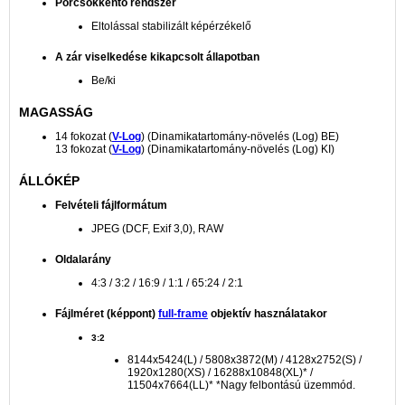
Porcsökkentő rendszer
Eltolással stabilizált képérzékelő
A zár viselkedése kikapcsolt állapotban
Be/ki
MAGASSÁG
14 fokozat (
V-Log
) (Dinamikatartomány-növelés (Log) BE)
13 fokozat (
V-Log
) (Dinamikatartomány-növelés (Log) KI)
ÁLLÓKÉP
Felvételi fájlformátum
JPEG (DCF, Exif 3,0), RAW
Oldalarány
4:3 / 3:2 / 16:9 / 1:1 / 65:24 / 2:1
Fájlméret (képpont)
full-frame
objektív használatakor
3:2
8144x5424(L) / 5808x3872(M) / 4128x2752(S) /
1920x1280(XS) / 16288x10848(XL)* /
11504x7664(LL)* *Nagy felbontású üzemmód.