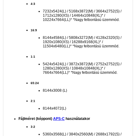
4:3
7232x5424(L) / 5168x3872(M) / 3664x2752(S) /
1712x1280(XS) / 14464x10848(XL)* /
10224x7664(LL)* *Nagy felbontású üzemmód.
16:9
8144x4584(L) / 5808x3272(M) / 4128x2320(S) /
1920x1080(XS) / 16288x9168(XL)* /
11504x6480(LL)* *Nagy felbontású üzemmód.
1:1
5424x5424(L) / 3872x3872(M) / 2752x2752(S) /
1280x1280(XS) / 10848x10848(XL)* /
7664x7664(LL)* *Nagy felbontású üzemmód.
65:24
8144x3008 (L)
2:1
8144x4072(L)
Fájlméret (képpont)
APS-C
használatakor
3:2
5360x3568(L) / 3840x2560(M) / 2688x1792(S) /