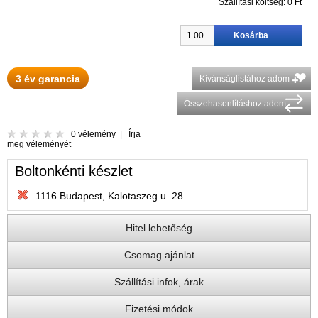
Szállítási költség:
0 Ft
3 év garancia
Kívánságlistához adom
Összehasonlításhoz adom
0 vélemény
|
Írja
meg véleményét
Boltonkénti készlet
1116 Budapest, Kalotaszeg u. 28.
Hitel lehetőség
Csomag ajánlat
Szállítási infok, árak
Fizetési módok