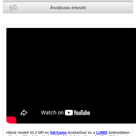
Árváltozás értesítő
Hibrid modell 44,3 MP-es
full-frame
érzékelővel és a
LUMIX
történetében