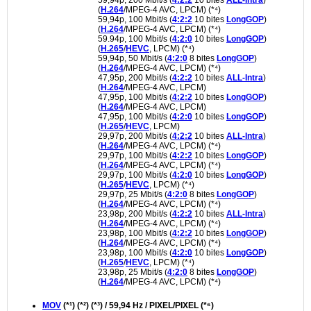
(
H.264
/MPEG-4 AVC, LPCM) (*⁴)
59,94p, 100 Mbit/s (
4:2:2
10 bites
LongGOP
)
(
H.264
/MPEG-4 AVC, LPCM) (*⁴)
59.94p, 100 Mbit/s (
4:2:0
10 bites
LongGOP
)
(
H.265
/
HEVC
, LPCM) (*⁴)
59,94p, 50 Mbit/s (
4:2:0
8 bites
LongGOP
)
(
H.264
/MPEG-4 AVC, LPCM) (*⁴)
47,95p, 200 Mbit/s (
4:2:2
10 bites
ALL-Intra
)
(
H.264
/MPEG-4 AVC, LPCM)
47,95p, 100 Mbit/s (
4:2:2
10 bites
LongGOP
)
(
H.264
/MPEG-4 AVC, LPCM)
47,95p, 100 Mbit/s (
4:2:0
10 bites
LongGOP
)
(
H.265
/
HEVC
, LPCM)
29,97p, 200 Mbit/s (
4:2:2
10 bites
ALL-Intra
)
(
H.264
/MPEG-4 AVC, LPCM) (*⁴)
29,97p, 100 Mbit/s (
4:2:2
10 bites
LongGOP
)
(
H.264
/MPEG-4 AVC, LPCM) (*⁴)
29,97p, 100 Mbit/s (
4:2:0
10 bites
LongGOP
)
(
H.265
/
HEVC
, LPCM) (*⁴)
29,97p, 25 Mbit/s (
4:2:0
8 bites
LongGOP
)
(
H.264
/MPEG-4 AVC, LPCM) (*⁴)
23,98p, 200 Mbit/s (
4:2:2
10 bites
ALL-Intra
)
(
H.264
/MPEG-4 AVC, LPCM) (*⁴)
23,98p, 100 Mbit/s (
4:2:2
10 bites
LongGOP
)
(
H.264
/MPEG-4 AVC, LPCM) (*⁴)
23,98p, 100 Mbit/s (
4:2:0
10 bites
LongGOP
)
(
H.265
/
HEVC
, LPCM) (*⁴)
23,98p, 25 Mbit/s (
4:2:0
8 bites
LongGOP
)
(
H.264
/MPEG-4 AVC, LPCM) (*⁴)
MOV
(*¹) (*²) (*³) / 59,94 Hz / PIXEL/PIXEL (*⁶)