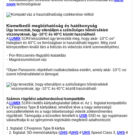
zoom
technológiával
Kiemelkedő megbízhatóság és hatékonyság
Úgy terveztük, hogy ellenálljon a szélsőséges hőmérsékleti
viszonyoknak, így -10°C és 40°C között használható
A
LUMIX
S1RII készüléket úgy terveztük meg, hogy akár -10°C-os*
hidegben és 40°C-os forróságban is használható legyen. Még zord
környezetben kiváló társ a fotózás és videózás iránti szenvedélyéhez.
･ Por-/fröccsenés-/fagyálló kialakítás
･ Magnéziumötvözet váz
*Olyan Panasonic objektívet csatlakoztatása esetén, amely akár -10°C-os
üzemi hőmérsékletet is támogat.
Számos rögzítési adathordozóval kompatibilis
A
LUMIX
S1RII-t kettős kártyafoglalattal láttuk el. Az 1. foglalat kompatibilis
a CFexpress Type B kártyákkal, lehetővé téve a nagy sebességű
sorozatfelvételek és a nagy bitsebességű videók zökkenőmentes
rögzítését. Támogatja a közvetlen felvételt is
USB
-SSD-re, így rugalmasan
választhatja ki az igényeinek leginkább megfelelő adathordozót.
1. foglalat: CFexpress Type B kártya
･ 2. foglalat: SD-memóriakártya (
UHS
-I/
UHS
-II
UHS
Speed Class 3,
UHS
-II