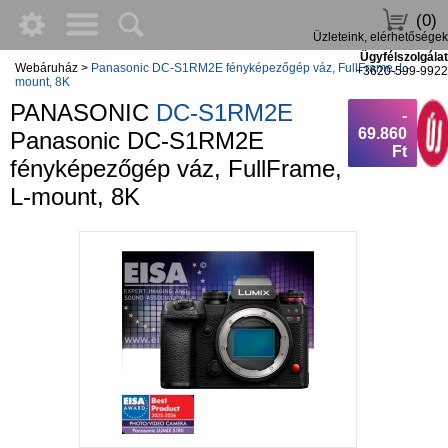
(0)
Üzleteink, elérhetőségek
Ügyfélszolgálat
Webáruház
>
Panasonic DC-S1RM2E fényképezőgép váz, FullFrame, L-
+3620-599-9922
mount, 8K
PANASONIC
DC-S1RM2E
-
69.860
Panasonic DC-S1RM2E
Ft
fényképezőgép váz, FullFrame,
L-mount, 8K