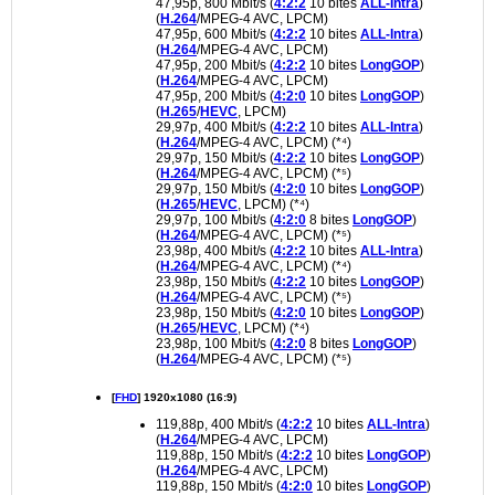
47,95p, 800 Mbit/s (
4:2:2
10 bites
ALL-Intra
)
(
H.264
/MPEG-4 AVC, LPCM)
47,95p, 600 Mbit/s (
4:2:2
10 bites
ALL-Intra
)
(
H.264
/MPEG-4 AVC, LPCM)
47,95p, 200 Mbit/s (
4:2:2
10 bites
LongGOP
)
(
H.264
/MPEG-4 AVC, LPCM)
47,95p, 200 Mbit/s (
4:2:0
10 bites
LongGOP
)
(
H.265
/
HEVC
, LPCM)
29,97p, 400 Mbit/s (
4:2:2
10 bites
ALL-Intra
)
(
H.264
/MPEG-4 AVC, LPCM) (*⁴)
29,97p, 150 Mbit/s (
4:2:2
10 bites
LongGOP
)
(
H.264
/MPEG-4 AVC, LPCM) (*⁵)
29,97p, 150 Mbit/s (
4:2:0
10 bites
LongGOP
)
(
H.265
/
HEVC
, LPCM) (*⁴)
29,97p, 100 Mbit/s (
4:2:0
8 bites
LongGOP
)
(
H.264
/MPEG-4 AVC, LPCM) (*⁵)
23,98p, 400 Mbit/s (
4:2:2
10 bites
ALL-Intra
)
(
H.264
/MPEG-4 AVC, LPCM) (*⁴)
23,98p, 150 Mbit/s (
4:2:2
10 bites
LongGOP
)
(
H.264
/MPEG-4 AVC, LPCM) (*⁵)
23,98p, 150 Mbit/s (
4:2:0
10 bites
LongGOP
)
(
H.265
/
HEVC
, LPCM) (*⁴)
23,98p, 100 Mbit/s (
4:2:0
8 bites
LongGOP
)
(
H.264
/MPEG-4 AVC, LPCM) (*⁵)
[
FHD
] 1920x1080 (16:9)
119,88p, 400 Mbit/s (
4:2:2
10 bites
ALL-Intra
)
(
H.264
/MPEG-4 AVC, LPCM)
119,88p, 150 Mbit/s (
4:2:2
10 bites
LongGOP
)
(
H.264
/MPEG-4 AVC, LPCM)
119,88p, 150 Mbit/s (
4:2:0
10 bites
LongGOP
)