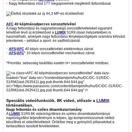
･ Nagy felbontású mód 177 megapixelnek megfelelő felbontással
AFC
40 kép/másodperces sorozatfelvétel
A nagy felbontású és nagysebességű sorozatfelvételeket egyaránt
lehetővé tevő új érzékelővel a
LUMIX
S1RII olyan helyzetekben is
használható, amelyek nagy felbontású fényképezőgépek számára kihívást
jelentenek – például a sport- és vadfotózásnál.
･
AFS
/
AFC
40 kép/s sorozatfelvétel elektronikus zárral
･
AFS
/
AFC
* 10 kép/s sorozatfelvétel mechanikus zárral
*Prioritás: sebesség beállítás esetén H+ sorozatfelvétel módban.
AFC 40 kép/másodperces sorozatfelvétel" data-lazy-
loaded="true" data-src="/content/dam/pim/hu/hu/DC/DC-S1R/DC-
S1RM2/ast-2635411.jpg.pub.thumb.644.644.jpg"
src="https://www.panasonic.com/content/dam/pim/hu/hu/DC/DC-S1R/DC-
S1RM2/ast-2635411.jpg.pub.thumb.644.644.jpg" />
Speciális videófunkciók. 8K videó, először a
LUMIX
történetében.
Nagy felbontás és széles dinamikatartomány
A
LUMIX
S1RII 8K videórögzítésre és széles dinamikatartományú
naplórögzítési teljesítményre is képes, így kompromisszumok nélkül
készítheti el videófelvételeit. Örökítse meg a gyönyörű pillanatokat a
fantasztikus lassított felvételekkel.