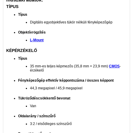
TÍPUS
Típus
Digitális egyobjektíves tükör nélküli fényképezőgép
Objektívrögzítés
L-Mount
KÉPÉRZÉKELŐ
Típus
35 mm-es teljes képmezős (35,8 mm × 23,9 mm)
CMOS
-
érzékelő
Fényképezőgép effektív képpontszáma / összes képpont
44,3 megapixel / 45,9 megapixel
Tükröződéscsökkentő bevonat
Van
Oldalarány / színszűrő
3:2 / elsődleges színszűrő