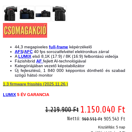
44,3 megapixeles
full-frame
képérzékelő
AFS
/
AFC
40 fps sorozatfelvétel elektronikus zárral
A
LUMIX
első 8,1K (17:9) / 8K (16:9) felbontású videója
Fázishibrid
AF
fejlett AI-technológiával
Kategóriájában vezető képstabilizátor
Új fejlesztésű, 1 840 000 képpontos dönthető és szabad
szögű hátsó monitor
1.3 firmware frissítés (2025.11.26.)
LUMIX
5 ÉV GARANCIA
1.150.040 Ft
1.219.900 Ft
Nettó:
905.543 Ft
960.551 Ft
Kiszállítás: 5 nap