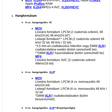
MOV
:
H.264
/MPEG-4 AVC,
H.265
/
HEVC
, Apple
ProRes
,
Apple
ProRes
RAW
MP4
:
H.264
/MPEG-4 AVC,
H.265
/
HEVC
Hangformátum
4 cs. hangrögzítés: KI
MOV
Lineáris formátum: LPCM (2 csatornás sztereó, 48
kHz/24 bit, 96 kHz/24 bit*)
Lebegő formátum**: LPCM (2 csatornás sztereó 48
kHz/ 32 bit, 96 kHz / 32 bit)
*3,5 mm-es csatlakozású mikrofon vagy DMW-
XLR
2
csatlakoztatása esetén (külön szerezhető be).
**DMW-
XLR
2 használatával (külön szerezhető be)
MP4
Lineáris formátum: AAC (2 csatornás sztereó
48kHz/16-bit)
4 cs. hangrögzítés:
XLR
*
MOV
Lineáris formátum: LPCM (4 cs. monoaurális 48
kHz/24 bit)
Lebegő formátum: LPCM (4 cs. monoaurális 48 kHz /
32 bit
*DMW-
XLR
2 csatlakoztatásakor (külön
beszerezhető).
4 cs. hangrögzítés:
XLR
*+fényképezőgép