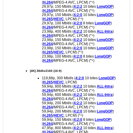
(
H.264
/MPEG-4 AVC, LPCM) (*⁴)
29,97p, 150 Mbit/s (
4:2:2
10 bites
LongGOP
)
(
H.264
/MPEG-4 AVC, LPCM) (*⁵)
29,97p, 150 Mbit/s (
4:2:0
10 bites
LongGOP
)
(
H.265
/
HEVC
, LPCM) (*⁴)
29,97p, 100 Mbit/s (
4:2:0
8 bites
LongGOP
)
(
H.264
/MPEG-4 AVC, LPCM) (*⁵)
23,98p, 400 Mbit/s (
4:2:2
10 bites
ALL-Intra
)
(
H.264
/MPEG-4 AVC, LPCM) (*⁴)
23,98p, 150 Mbit/s (
4:2:2
10 bites
LongGOP
)
(
H.264
/MPEG-4 AVC, LPCM) (*⁵)
23,98p, 150 Mbit/s (
4:2:0
10 bites
LongGOP
)
(
H.265
/
HEVC
, LPCM) (*⁴)
23,98p, 100 Mbit/s (
4:2:0
8 bites
LongGOP
)
(
H.264
/MPEG-4 AVC, LPCM) (*⁵)
[4K] 3840x2160 (16:9)
119,88p, 300 Mbit/s (
4:2:0
10 bites
LongGOP
)
(
H.265
/
HEVC
, LPCM)
59,94p, 800 Mbit/s (
4:2:2
10 bites
ALL-Intra
)
(
H.264
/MPEG-4 AVC, LPCM) (*⁴)
59,94p, 600 Mbit/s (
4:2:2
10 bites
ALL-Intra
)
(
H.264
/MPEG-4 AVC, LPCM) (*⁴)
59,94p, 200 Mbit/s (
4:2:2
10 bites
LongGOP
)
(
H.264
/MPEG-4 AVC, LPCM) (*⁵)
59,94p, 200 Mbit/s (
4:2:0
10 bites
LongGOP
)
(
H.265
/
HEVC
, LPCM) (*⁴)
59,94p, 150 Mbit/s (
4:2:0
8 bites
LongGOP
)
(
H.264
/MPEG-4 AVC, LPCM) (*⁵)
47,95p, 800 Mbit/s (
4:2:2
10 bites
ALL-Intra
)
(
H.264
/MPEG-4 AVC, LPCM)