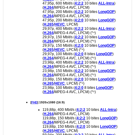
47,95p, 600 Mbit/s (
4:2:2
10 bites
ALL-Intra
)
(
H.264
/MPEG-4 AVC, LPCM)
47,95p, 200 Mbit/s (
4:2:2
10 bites
LongGOP
)
(
H.264
/MPEG-4 AVC, LPCM)
47,95p, 200 Mbit/s (
4:2:0
10 bites
LongGOP
)
(
H.265
/
HEVC
, LPCM)
29,97p, 400 Mbit/s (
4:2:2
10 bites
ALL-Intra
)
(
H.264
/MPEG-4 AVC, LPCM) (*⁴)
29,97p, 150 Mbit/s (
4:2:2
10 bites
LongGOP
)
(
H.264
/MPEG-4 AVC, LPCM) (*⁵)
29,97p, 150 Mbit/s (
4:2:0
10 bites
LongGOP
)
(
H.265
/
HEVC
, LPCM) (*⁴)
29,97p, 100 Mbit/s (
4:2:0
8 bites
LongGOP
)
(
H.264
/MPEG-4 AVC, LPCM) (*⁵)
23,98p, 400 Mbit/s (
4:2:2
10 bites
ALL-Intra
)
(
H.264
/MPEG-4 AVC, LPCM) (*⁴)
23,98p, 150 Mbit/s (
4:2:2
10 bites
LongGOP
)
(
H.264
/MPEG-4 AVC, LPCM) (*⁵)
23,98p, 150 Mbit/s (
4:2:0
10 bites
LongGOP
)
(
H.265
/
HEVC
, LPCM) (*⁴)
23,98p, 100 Mbit/s (
4:2:0
8 bites
LongGOP
)
(
H.264
/MPEG-4 AVC, LPCM) (*⁵)
[
FHD
] 1920x1080 (16:9)
119,88p, 400 Mbit/s (
4:2:2
10 bites
ALL-Intra
)
(
H.264
/MPEG-4 AVC, LPCM)
119,88p, 150 Mbit/s (
4:2:2
10 bites
LongGOP
)
(
H.264
/MPEG-4 AVC, LPCM)
119,88p, 150 Mbit/s (
4:2:0
10 bites
LongGOP
)
(
H.265
/
HEVC
, LPCM)
59,94p, 200 Mbit/s (
4:2:2
10 bites
ALL-Intra
)