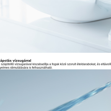
jápolás vízsugárral
szájöblítő vízsugarával kiszabadítja a fogak közé szorult ételdarabokat, és eltávolít
yelmes stimulálására is felhasználható.