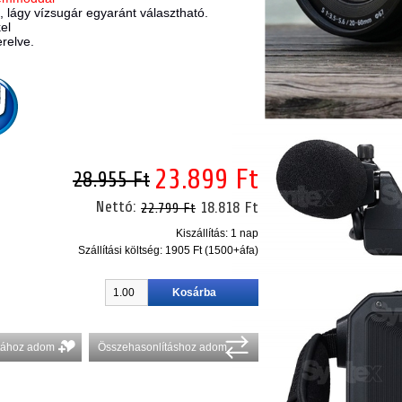
, lágy vízsugár egyaránt választható.
el
erelve.
23.899 Ft
28.955 Ft
Nettó:
18.818 Ft
22.799 Ft
Kiszállítás: 1 nap
Szállítási költség:
1905 Ft (1500+áfa)
stához adom
Összehasonlításhoz adom