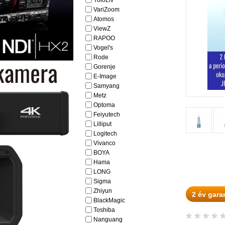
YoloLiv
VariZoom
Atomos
ViewZ
RAPOO
Vogel's
Rode
Gorenje
E-Image
Samyang
Metz
Optoma
Feiyutech
Lilliput
Logitech
Vivanco
BOYA
Hama
LONG
Sigma
Zhiyun
2 év gara
BlackMagic
Toshiba
Nanguang