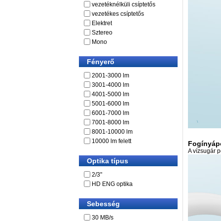
vezetéknélküli csíptetős
vezetékes csíptetős
Elektret
Sztereo
Mono
Fényerő
2001-3000 lm
3001-4000 lm
4001-5000 lm
5001-6000 lm
6001-7000 lm
7001-8000 lm
8001-10000 lm
10000 lm felett
Fogínyáp
A vízsugár 
Optika típus
2/3"
HD ENG optika
Sebesség
30 MB/s