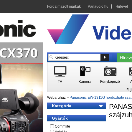
Forgalmazott márkák
Panaudio.hu
Hírlevél
Hírlev
TV
Kamera
Fényképező
A
Fej
Webáruház
>
Panasonic EW-1311G hordozható szá
PANA
Kategória
szájzu
Gyártók
Commlite