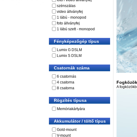
foto / video állványfej
szénszálas
video állványfej
1 lábú - monopod
foto állványfej
1 lábú szett - monopod
Fényképezőgép típus
Lumix G DSLM
Lumix S DSLM
Csatornák száma
6 csatornás
Fogközök 
4 csatorna
A fogközökbő
8 csatorna
Rögzítés típusa
Memóriakártyára
Akkumulátor / töltő típus
Gold-mount
V-mount