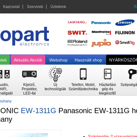
Kapcsolat
Szervizek
Üzleteink
F
elek
Aktuális Akciók
Webshop
Használt shop
NYÁRKÖSZÖN
udio,
Kijelző,
Új
Telefon, Mobil,
Háztartási
Szépségá
HiFi,
Projektor,
technológiák
Számítástechnika
gép és
hallgató
LED-fal
kiegészítő
jzuhany
SONIC
EW-1311G
Panasonic EW-1311G h
hany
Szájápolás 2 vízsugárü