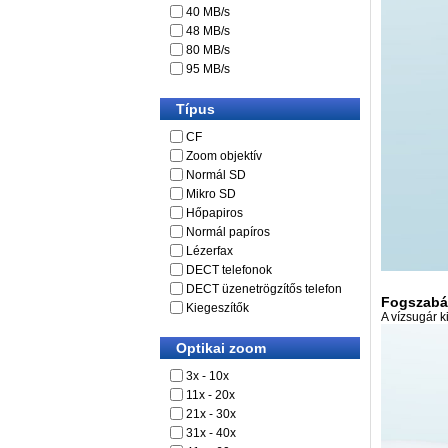
40 MB/s
48 MB/s
80 MB/s
95 MB/s
Típus
CF
Zoom objektív
Normál SD
Mikro SD
Hőpapiros
Normál papíros
Lézerfax
DECT telefonok
DECT üzenetrögzítős telefon
Fogszabá
Kiegeszítők
A vízsugár k
Optikai zoom
3x - 10x
11x - 20x
21x - 30x
31x - 40x