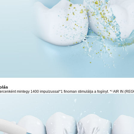
olás
percenként mintegy 1400 impulzussal*1 finoman stimulálja a fogínyt. *¹ AIR IN (