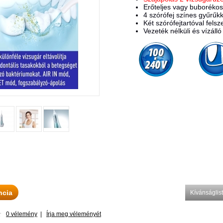
Erőteljes vagy buborékos
4 szórófej színes gyűrűkk
Két szórófejtartóval felsz
Vezeték nélküli és vízálló
ncia
Kívánságli
0 vélemény
|
Írja meg véleményét