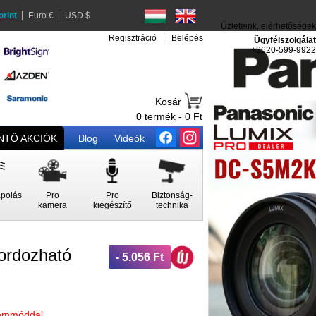
orint
Euro €
USD $
Üzleteink, elérhetőségek
Regisztráció
Belépés
Ügyfélszolgálat
+3620-599-9922
Kosár
0 termék - 0 Ft
TŐ AKCIÓK
Blog
Videók
polás
Pro
Pro
Biztonság-
kamera
kiegészítő
technika
ordozható
- 5.056 Ft
zemmóddal