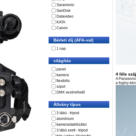
Saramonic
SanDisk
Datavideo
KATA
Canon
Bérleti díj (ÁFA-val)
1 nap
világítás
panel
4 féle szá
kamera
A Panasonic 
flexibilis
a fogíny kén
szpot
DMX vezérelhető
Állvány típus
3 lábú - tripod
alumínium
kamerastabilizátor
3 lábú szett - tripod