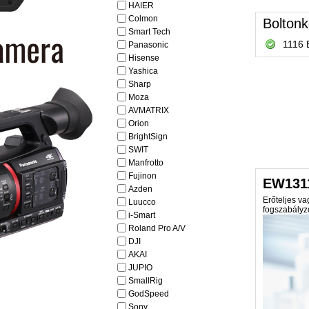
HAIER
Colmon
Boltonk
Smart Tech
1116 
Panasonic
Hisense
Yashica
Sharp
Moza
AVMATRIX
Orion
BrightSign
SWIT
Manfrotto
Fujinon
EW131
Azden
Erőteljes va
Luucco
fogszabályzó
i-Smart
Roland Pro A/V
DJI
AKAI
JUPIO
SmallRig
GodSpeed
Sony