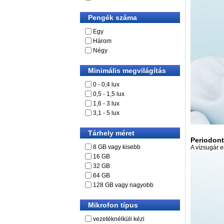
Pengék száma
Egy
Három
Négy
Minimális megvilágítás
0 - 0,4 lux
0,5 - 1,5 lux
1,6 - 3 lux
3,1 - 5 lux
Tárhely méret
Periodont
8 GB vagy kisebb
A vízsugár e
16 GB
32 GB
64 GB
128 GB vagy nagyobb
Mikrofon típus
vezetéknélküli kézi