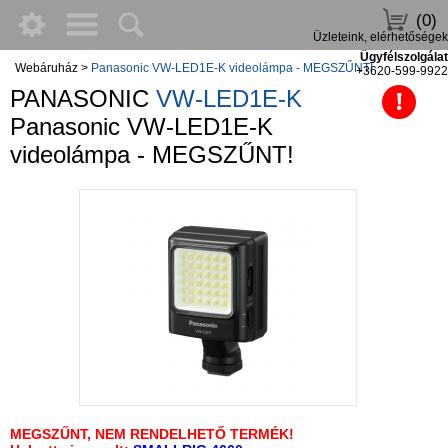
(0)
Üzleteink, elérhetőségek
Ügyfélszolgálat
Webáruház
>
Panasonic VW-LED1E-K videolámpa - MEGSZŰNT!
+3620-599-9922
PANASONIC
VW-LED1E-K
Panasonic VW-LED1E-K
videolámpa - MEGSZŰNT!
MEGSZŰNT, NEM RENDELHETŐ TERMÉK!