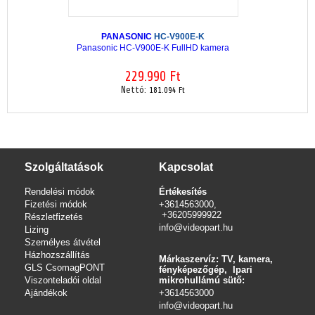
PANASONIC
HC-V900E-K
Panasonic HC-V900E-K FullHD kamera
229.990 Ft
Nettó:
181.094 Ft
Szolgáltatások
Kapcsolat
Rendelési módok
Értékesítés
Fizetési módok
+3614563000,
+36205999922
Részletfizetés
info@videopart.hu
Lizing
Személyes átvétel
Házhozszállítás
Márkaszervíz: TV, kamera,
GLS CsomagPONT
fényképezőgép, Ipari
Viszonteladói oldal
mikrohullámú sütő:
Ajándékok
+3614563000
info
@videopart.hu