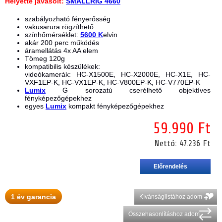
Helyette javasolt:
SMALLRIG 4660
szabályozható fényerősség
vakusarura rögzíthető
színhőmérséklet:
5600 K
elvin
akár 200 perc működés
áramellátás 4x AA elem
Tömeg 120g
kompatibilis készülékek:
videókamerák: HC-X1500E, HC-X2000E, HC-X1E, HC-
VXF1EP-K, HC-VX1EP-K, HC-V800EP-K, HC-V770EP-K
Lumix
G sorozatú cserélhető objektíves
fényképezőgépekhez
egyes
Lumix
kompakt fényképezőgépekhez
59.990 Ft
Nettó:
47.236 Ft
1 év garancia
Kívánságlistához adom
Összehasonlításhoz adom