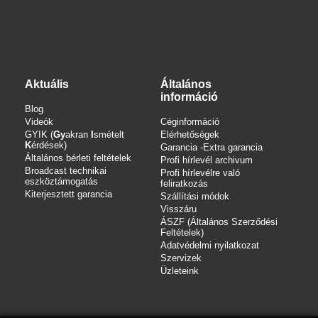
Aktuális
Általános
információ
Blog
Videók
Céginformáció
GYIK (
Gy
akran
I
smételt
Elérhetőségek
K
érdések)
Garancia -Extra garancia
Általános bérleti feltételek
Profi hírlevél archivum
Broadcast technikai
Profi hírlevélre való
eszköztámogatás
feliratkozás
Kiterjesztett garancia
Szállítási módok
Visszáru
ÁSZF (Általános Szerződési
Feltételek)
Adatvédelmi nyilatkozat
Szervizek
Üzleteink