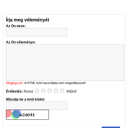
Írja meg véleményét
Az Ön neve:
Az Ön véleménye:
Megjegyzés:
A HTML-kód használata nem engedélyezett!
Értékelés:
Rossz
Kitűnő
Másolja be a lenti kódot: