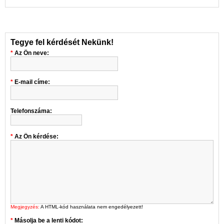
Tegye fel kérdését Nekünk!
Az Ön neve:
E-mail címe:
Telefonszáma:
Az Ön kérdése:
Megjegyzés:
A HTML-kód használata nem engedélyezett!
Másolja be a lenti kódot: