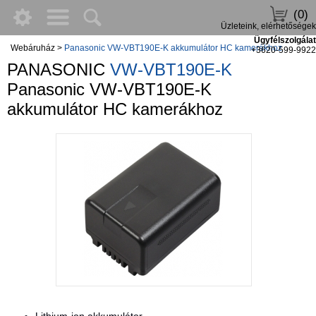
(0)
Üzleteink, elérhetőségek
Ügyfélszolgálat
Webáruház
>
Panasonic VW-VBT190E-K akkumulátor HC kamerákhoz
+3620-599-9922
PANASONIC
VW-VBT190E-K
Panasonic VW-VBT190E-K
akkumulátor HC kamerákhoz