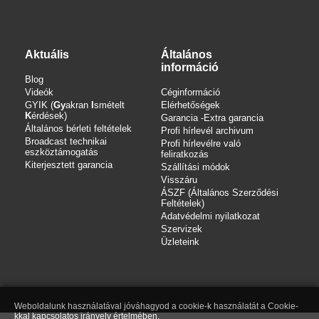
Aktuális
Általános
információ
Blog
Videók
Céginformáció
GYIK (
Gy
akran
I
smételt
Elérhetőségek
K
érdések)
Garancia -Extra garancia
Általános bérleti feltételek
Profi hírlevél archivum
Broadcast technikai
Profi hírlevélre való
eszköztámogatás
feliratkozás
Kiterjesztett garancia
Szállítási módok
Visszáru
ÁSZF (Általános Szerződési
Feltételek)
Adatvédelmi nyilatkozat
Szervizek
Üzleteink
Weboldalunk használatával jóváhagyod a cookie-k használatát a Cookie-
kkal kapcsolatos irányelv értelmében.