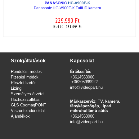
PANASONIC
HC-V900E-K
Panasonic HC-V900E-K FullHD kamera
229.990 Ft
Nettó:
181.094 Ft
Szolgáltatások
Kapcsolat
Rendelési módok
Értékesítés
Fizetési módok
+3614563000,
+36205999922
Részletfizetés
info@videopart.hu
Lizing
Személyes átvétel
Házhozszállítás
Márkaszervíz: TV, kamera,
GLS CsomagPONT
fényképezőgép, Ipari
Viszonteladói oldal
mikrohullámú sütő:
Ajándékok
+3614563000
info
@videopart.hu