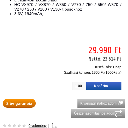
Lithium-ion akkumulátor
HC-VX970 / VX870 / W850 / V770 / 750 / 550/ W570 /
V270 / 250 / V160 / V130- típusokhoz
3.6V, 1940mAh,
29.990 Ft
Nettó:
23.614 Ft
Kiszállítás: 1 nap
Szállítási költség:
1905 Ft (1500+áfa)
2 év garancia
Kívánságlistához adom
Összehasonlításhoz adom
0 vélemény
|
Írja