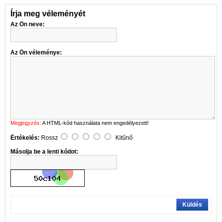
Írja meg véleményét
Az Ön neve:
Az Ön véleménye:
Megjegyzés:
A HTML-kód használata nem engedélyezett!
Értékelés:
Rossz
Kitűnő
Másolja be a lenti kódot:
Küldés