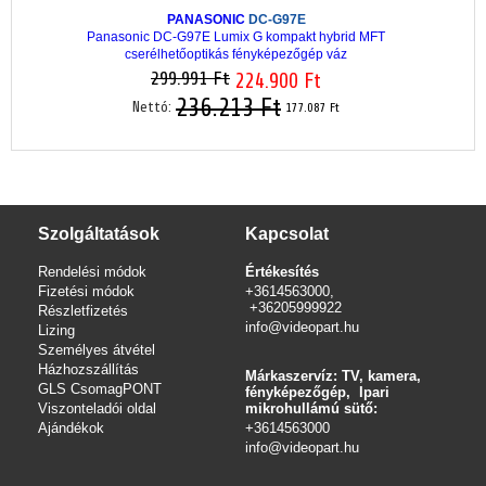
PANASONIC
DC-G97E
Panasonic DC-G97E Lumix G kompakt hybrid MFT
cserélhetőoptikás fényképezőgép váz
299.991 Ft
224.900 Ft
236.213 Ft
Nettó:
177.087 Ft
Szolgáltatások
Kapcsolat
Rendelési módok
Értékesítés
Fizetési módok
+3614563000,
+36205999922
Részletfizetés
info@videopart.hu
Lizing
Személyes átvétel
Házhozszállítás
Márkaszervíz: TV, kamera,
GLS CsomagPONT
fényképezőgép, Ipari
Viszonteladói oldal
mikrohullámú sütő:
Ajándékok
+3614563000
info
@videopart.hu