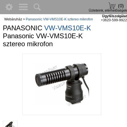
(0)
Üzleteink, elérhetőségek
Ügyfélszolgálat
Webáruház
>
Panasonic VW-VMS10E-K sztereo mikrofon
+3620-599-9922
PANASONIC
VW-VMS10E-K
Panasonic VW-VMS10E-K
sztereo mikrofon