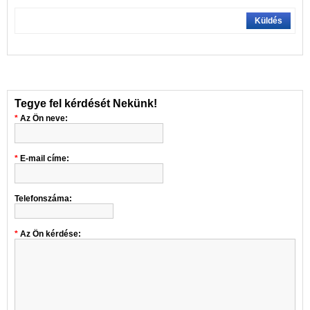
Küldés
Tegye fel kérdését Nekünk!
Az Ön neve:
E-mail címe:
Telefonszáma:
Az Ön kérdése: