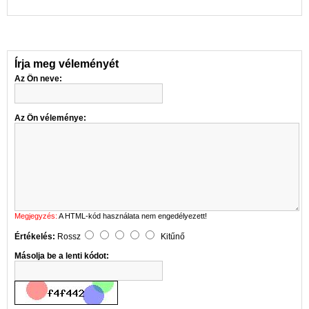
Írja meg véleményét
Az Ön neve:
Az Ön véleménye:
Megjegyzés:
A HTML-kód használata nem engedélyezett!
Értékelés:
Rossz
Kitűnő
Másolja be a lenti kódot: