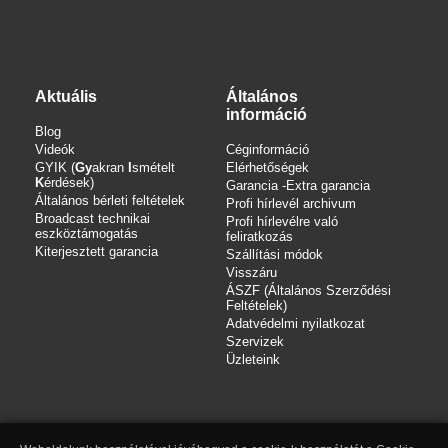
Aktuális
Általános
információ
Blog
Videók
Céginformáció
GYIK (
Gy
akran
I
smételt
Elérhetőségek
K
érdések)
Garancia -Extra garancia
Általános bérleti feltételek
Profi hírlevél archivum
Broadcast technikai
Profi hírlevélre való
eszköztámogatás
feliratkozás
Kiterjesztett garancia
Szállítási módok
Visszáru
ÁSZF (Általános Szerződési
Feltételek)
Adatvédelmi nyilatkozat
Szervizek
Üzleteink