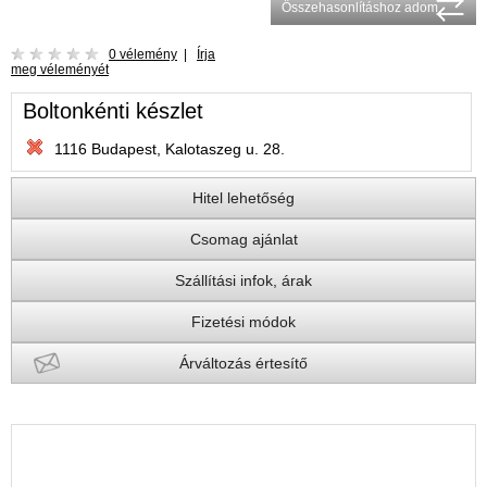
Összehasonlításhoz adom
0 vélemény
|
Írja
meg véleményét
Boltonkénti készlet
1116 Budapest, Kalotaszeg u. 28.
Hitel lehetőség
Csomag ajánlat
Szállítási infok, árak
Fizetési módok
Árváltozás értesítő