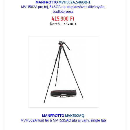
MANFROTTO
MVH502A,546GB-1
MVH502A pro fej, 546GB alu duplacsöves állványláb,
padlóterpesz
415.900 Ft
Nettó:
327.480 Ft
MANFROTTO
MVK502AQ
MVH502A fluid fej & MVT535AQ alu állvány, single láb