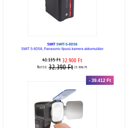
SWIT
SWIT-S-8D58
SWIT S-8D58, Panasonic típusú kamera akkumulátor
41.135 Ft
32.900 Ft
32.390 Ft
Nettó:
25.906 Ft
- 39.412 Ft