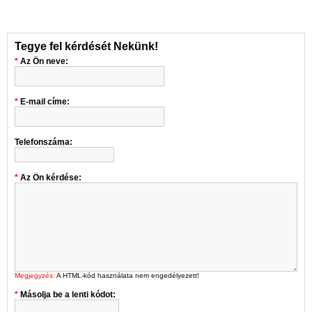
Tegye fel kérdését Nekünk!
Az Ön neve:
E-mail címe:
Telefonszáma:
Az Ön kérdése:
Megjegyzés:
A HTML-kód használata nem engedélyezett!
Másolja be a lenti kódot: