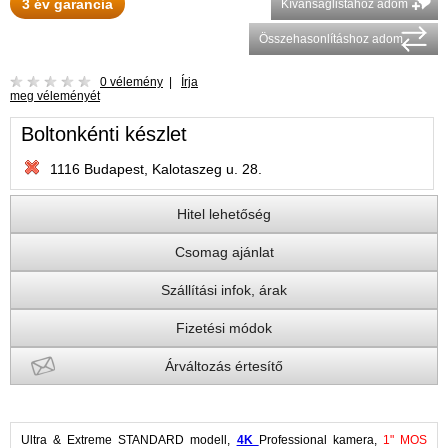
3 év garancia
Kívánságlistához adom
Összehasonlításhoz adom
0 vélemény
|
Írja
meg véleményét
Boltonkénti készlet
1116 Budapest, Kalotaszeg u. 28.
Hitel lehetőség
Csomag ajánlat
Szállítási infok, árak
Fizetési módok
Árváltozás értesítő
Ultra & Extreme STANDARD modell,
4K
Professional kamera,
1" MOS