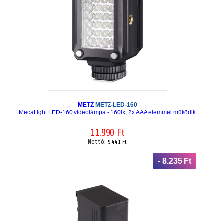
METZ
METZ-LED-160
MecaLight LED-160 videolámpa - 160lx, 2x AAA elemmel működik
11.990 Ft
Nettó:
9.441 Ft
- 8.235 Ft