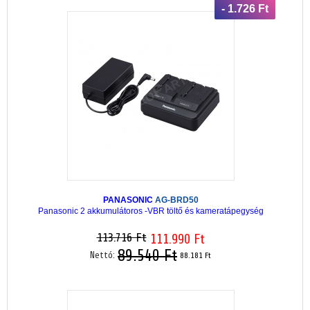
- 1.726 Ft
PANASONIC
AG-BRD50
Panasonic 2 akkumulátoros -VBR töltő és kameratápegység
113.716 Ft
111.990 Ft
89.540 Ft
Nettó:
88.181 Ft