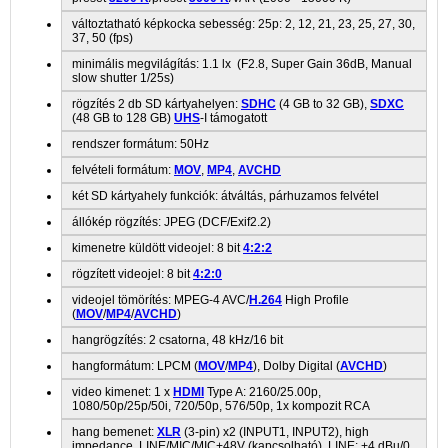
változtatható képkocka sebesség: 25p: 2, 12, 21, 23, 25, 27, 30,
37, 50 (fps)
minimális megvilágítás: 1.1 lx (F2.8, Super Gain 36dB, Manual
slow shutter 1/25s)
rögzítés 2 db SD kártyahelyen:
SDHC
(4 GB to 32 GB),
SDXC
(48 GB to 128 GB)
UHS
-I támogatott
rendszer formátum: 50Hz
felvételi formátum:
MOV
,
MP4
,
AVCHD
két SD kártyahely funkciók: átváltás, párhuzamos felvétel
állókép rögzítés: JPEG (DCF/Exif2.2)
kimenetre küldött videojel: 8 bit
4:2:2
rögzített videojel: 8 bit
4:2:0
videojel tömörítés: MPEG-4 AVC/
H.264
High Profile
(
MOV
/
MP4
/
AVCHD
)
hangrögzítés: 2 csatorna, 48 kHz/16 bit
hangformátum: LPCM (
MOV
/
MP4
), Dolby Digital (
AVCHD
)
video kimenet: 1 x
HDMI
Type A: 2160/25.00p,
1080/50p/25p/50i, 720/50p, 576/50p, 1x kompozit RCA
hang bemenet:
XLR
(3-pin) x2 (INPUT1, INPUT2), high
impedance, LINE/MIC/MIC+48V (kapcsolható), LINE: +4 dBu/0