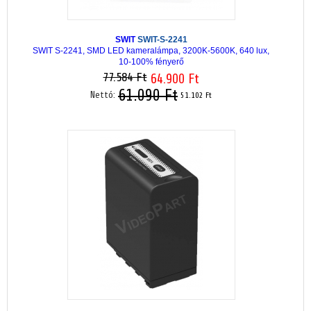
SWIT
SWIT-S-2241
SWIT S-2241, SMD LED kameralámpa, 3200K-5600K, 640 lux,
10-100% fényerő
77.584 Ft
64.900 Ft
61.090 Ft
Nettó:
51.102 Ft