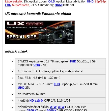
képérzékelő
, 15x optikai zoom,
O.I.S
. optikai képstabilizátor,
UHD
25p/24p
FHD
50p/25p/24p
, 2x SD kártyahely,
HDMI
kimenet
UX sorozatú kamerák Panasonic oldala
műszaki adatok:
1" MOS képérzékelő 17.78 megapixel:
FHD
50p/25p, 8.59
megapixel:
UHD
25p
15x zoom LEICA optika, optikai képstabilizátorral
írisz: F2.8 - 4.5 (f=8.8 - 132 mm)
fókusz: f=24.5 - 367.5 mm:
FHD
50p/25p, f=35.4 - 531.0 mm:
UHD
25p
szűrőátmérő: 67 mm
4 értékű
ND szűrő
: OFF, 1/4, 1/16, 1/64
színhőmérséklet állítás:
ATW
,
ATW
LOCK, Ach, Bch,
preset
3200 K
/preset
5600 K
/VAR (2000 - 15000 K)