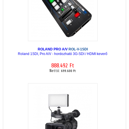
ROLAND PRO A/V
ROL-V-1SDI
Roland 1SDI, Pro A/V - hordozható 3G-SDI / HDMI keverő
888.492 Ft
Nettó:
699.600 Ft