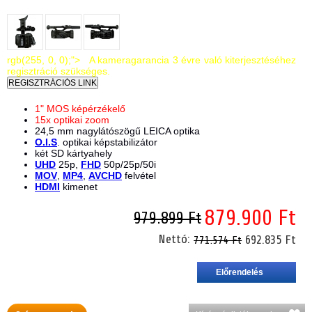
rgb(255, 0, 0);"> A kameragarancia 3 évre való kiterjesztéséhez
regisztráció szükséges.
1" MOS képérzékelő
15x optikai zoom
24,5 mm nagylátószögű LEICA optika
O.I.S
. optikai képstabilizátor
két SD kártyahely
UHD
25p,
FHD
50p/25p/50i
MOV
,
MP4
,
AVCHD
felvétel
HDMI
kimenet
879.900 Ft
979.899 Ft
Nettó:
692.835 Ft
771.574 Ft