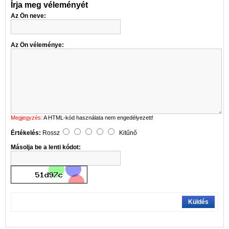
Írja meg véleményét
Az Ön neve:
Az Ön véleménye:
Megjegyzés:
A HTML-kód használata nem engedélyezett!
Értékelés:
Rossz
Kitűnő
Másolja be a lenti kódot:
Küldés