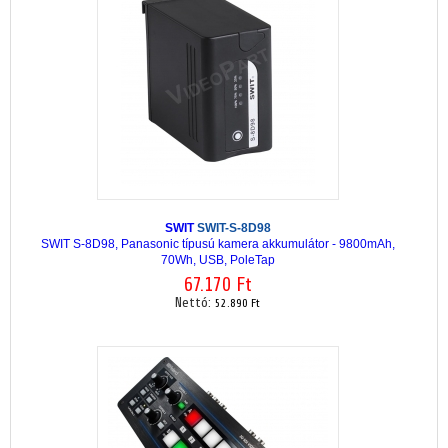
SWIT
SWIT-S-8D98
SWIT S-8D98, Panasonic típusú kamera akkumulátor - 9800mAh,
70Wh, USB, PoleTap
67.170 Ft
Nettó:
52.890 Ft