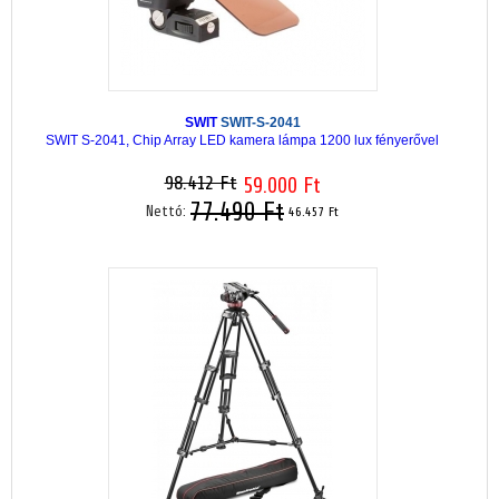
SWIT
SWIT-S-2041
SWIT S-2041, Chip Array LED kamera lámpa 1200 lux fényerővel
98.412 Ft
59.000 Ft
77.490 Ft
Nettó:
46.457 Ft