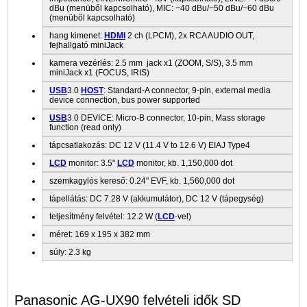
dBu (menüből kapcsolható), MIC: −40 dBu/−50 dBu/−60 dBu
(menüből kapcsolható)
hang kimenet:
HDMI
2 ch (LPCM), 2x RCA AUDIO OUT,
fejhallgató miniJack
kamera vezérlés: 2.5 mm jack x1 (ZOOM, S/S), 3.5 mm
miniJack x1 (FOCUS, IRIS)
USB
3.0
HOST
: Standard-A connector, 9-pin, external media
device connection, bus power supported
USB
3.0 DEVICE: Micro-B connector, 10-pin, Mass storage
function (read only)
tápcsatlakozás: DC 12 V (11.4 V to 12.6 V) EIAJ Type4
LCD
monitor: 3.5"
LCD
monitor, kb. 1,150,000 dot
szemkagylós kereső: 0.24" EVF, kb. 1,560,000 dot
tápellátás: DC 7.28 V (akkumulátor), DC 12 V (tápegység)
teljesítmény felvétel: 12.2 W (
LCD
-vel)
méret: 169 x 195 x 382 mm
súly: 2.3 kg
Panasonic AG-UX90 felvételi idők SD