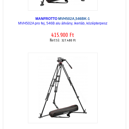
MANFROTTO
MVH502A,546BK-1
MVH502A pro fej, 546B alu állvány, ikerláb, középterpesz
415.900 Ft
Nettó:
327.480 Ft