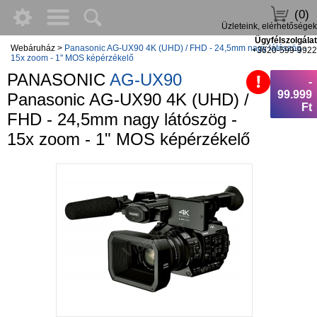
(0)
Üzleteink, elérhetőségek
Ügyfélszolgálat
Webáruház
>
Panasonic AG-UX90 4K (UHD) / FHD - 24,5mm nagy látószög -
+3620-599-9922
15x zoom - 1" MOS képérzékelő
PANASONIC
AG-UX90
-
99.999
Panasonic AG-UX90 4K (UHD) /
Ft
FHD - 24,5mm nagy látószög -
15x zoom - 1" MOS képérzékelő