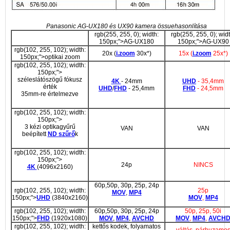
Panasonic AG-UX180 és UX90 kamera össuehasonlítása
rgb(255, 255, 0); width:
rgb(255, 255, 0); widt
150px;">AG-UX180
150px;">AG-UX90
rgb(102, 255, 102); width:
20x (
i.zoom
30x*)
15x (
i.zoom
25x*)
150px;">optikai zoom
rgb(102, 255, 102); width:
150px;">
széleslátószögű fókusz
4K
- 24mm
UHD
- 35,4mm
érték
UHD
/
FHD
- 25,4mm
FHD
- 24,5mm
35mm-re értelmezve
rgb(102, 255, 102); width:
150px;">
3 kézi optikagyűrű
VAN
VAN
beépített
ND szűrő
k
rgb(102, 255, 102); width:
150px;">
24p
NINCS
4K
(4096x2160)
60p,50p, 30p, 25p, 24p
rgb(102, 255, 102); width:
25p
MOV
,
MP4
150px;">
UHD
(3840x2160)
MOV
,
MP4
rgb(102, 255, 102); width:
60p,50p, 30p, 25p, 24p
50p, 25p, 50i
150px;">
FHD
(1920x1080)
MOV
,
MP4
,
AVCHD
MOV
,
MP4
,
AVCH
rgb(102, 255, 102); width:
kettős kodek, folyamatos
váltás, párhuzamo