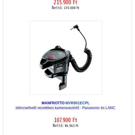
215.900 Ft
Nettó:
170.000 Ft
MANFROTTO
MVR901ECPL
bilincselhető vezetékes kameravezérlő - Panasonic és LANC
107.900 Ft
Nettó:
84.961 Ft