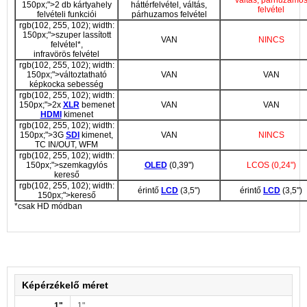
150px;">2 db kártyahely
háttérfelvétel, váltás,
felvétel
felvételi funkciói
párhuzamos felvétel
rgb(102, 255, 102); width:
150px;">szuper lassított
VAN
NINCS
felvétel*,
infravörös felvétel
rgb(102, 255, 102); width:
150px;">változtatható
VAN
VAN
képkocka sebesség
rgb(102, 255, 102); width:
150px;">2x
XLR
bemenet
VAN
VAN
HDMI
kimenet
rgb(102, 255, 102); width:
150px;">3G
SDI
kimenet,
VAN
NINCS
TC IN/OUT, WFM
rgb(102, 255, 102); width:
150px;">szemkagylós
OLED
(0,39")
LCOS (0,24")
kereső
rgb(102, 255, 102); width:
érintő
LCD
(3,5")
érintő
LCD
(3,5")
150px;">kereső
*csak HD módban
Képérzékelő méret
1"
1"