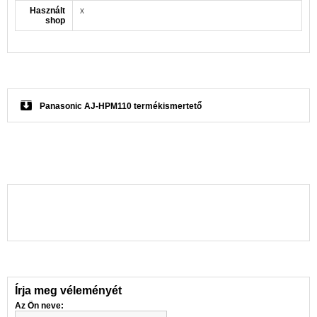
Használt
x
shop
Panasonic AJ-HPM110 termékismertető
Írja meg véleményét
Az Ön neve: