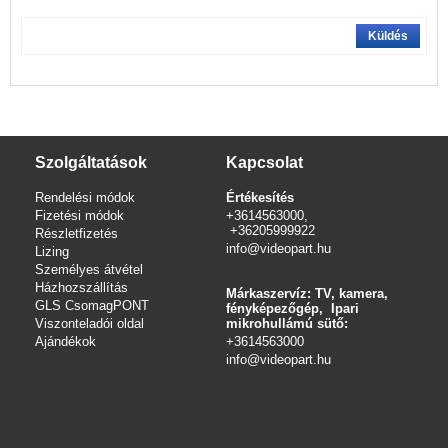
Küldés
Szolgáltatások
Kapcsolat
Rendelési módok
Értékesítés
Fizetési módok
+3614563000,
+36205999922
Részletfizetés
info@videopart.hu
Lizing
Személyes átvétel
Házhozszállítás
Márkaszervíz: TV, kamera,
GLS CsomagPONT
fényképezőgép, Ipari
Viszonteladói oldal
mikrohullámú sütő:
Ajándékok
+3614563000
info
@videopart.hu