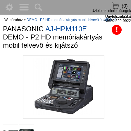
(0)
Üzleteink, elérhetőségek
Ügyfélszolgálat
Webáruház
>
DEMO - P2 HD memóriakártyás mobil felvevõ és kijátszó
+3620-599-9922
PANASONIC
AJ-HPM110E
DEMO - P2 HD memóriakártyás
mobil felvevõ és kijátszó