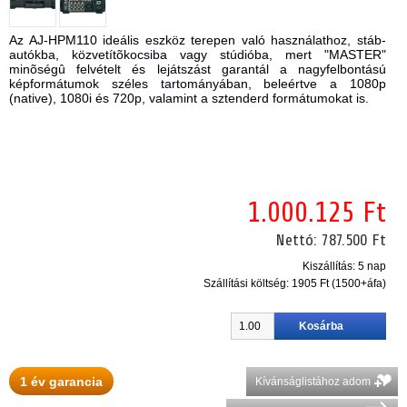
Az AJ-HPM110 ideális eszköz terepen való használathoz, stáb-
autókba, közvetítõkocsiba vagy stúdióba, mert "MASTER"
minõségû felvételt és lejátszást garantál a nagyfelbontású
képformátumok széles tartományában, beleértve a 1080p
(native), 1080i és 720p, valamint a sztenderd formátumokat is.
1.000.125 Ft
Nettó:
787.500 Ft
Kiszállítás: 5 nap
Szállítási költség:
1905 Ft (1500+áfa)
1 év garancia
Kívánságlistához adom