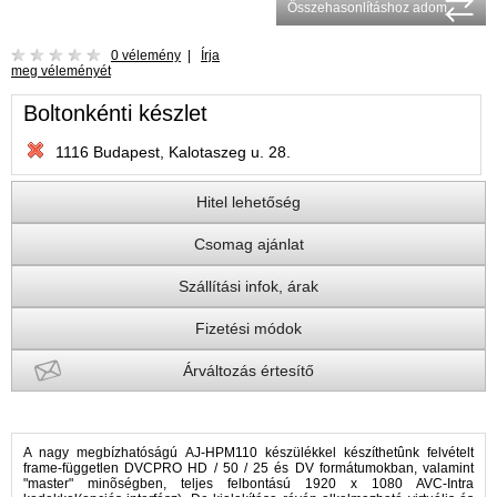
Összehasonlításhoz adom
0 vélemény
|
Írja
meg véleményét
Boltonkénti készlet
1116 Budapest, Kalotaszeg u. 28.
Hitel lehetőség
Csomag ajánlat
Szállítási infok, árak
Fizetési módok
Árváltozás értesítő
A nagy megbízhatóságú AJ-HPM110 készülékkel készíthetûnk felvételt
frame-független DVCPRO HD / 50 / 25 és DV formátumokban, valamint
"master" minõségben, teljes felbontású 1920 x 1080 AVC-Intra