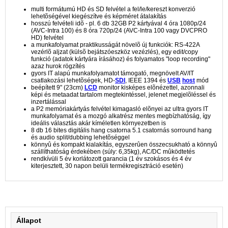
multi formátumú HD és SD felvétel a fel/le/kereszt konverzió
lehetõségével kiegészítve és képméret átalakítás
hosszú felvételi idõ - pl. 6 db 32GB P2 kártyával 4 óra 1080p/24
(AVC-Intra 100) és 8 óra 720p/24 (AVC-Intra 100 vagy DVCPRO
HD) felvétel
a munkafolyamat praktikusságát növelõ új funkciók: RS-422A
vezérlõ aljzat (külsõ bejátszóeszköz vezézlés), egy edit/copy
funkció (adatok kártyára írásához) és folyamatos "loop recording"
azaz hurok rögzítés
gyors IT alapú munkafolyamatot támogató, megnövelt AV/IT
csatlakozási lehetõségek, HD-
SDI
, IEEE 1394 és
USB
host
mód
beépített 9" (23cm)
LCD
monitor kisképes elõnézettel, azonnali
képi és metaadat tartalom megtekintéssel, jelenet megjelõléssel és
inzertálással
a P2 memóriakártyás felvétel kimagasló elõnyei az ultra gyors IT
munkafolyamat és a mozgó alkatrész mentes megbízhatóság, így
ideális választás akár kíméletlen környezetben is
8 db 16 bites digitális hang csatorna 5.1 csatornás sorround hang
és audio split/dubbing lehetõséggel
könnyû és kompakt kialakítás, egyszerûen összecsukható a könnyû
szállíthatóság érdekében (súly: 6,35kg), AC/DC mûködtetés
rendkívüli 5 év korlátozott garancia (1 év szokásos és 4 év
kiterjesztett, 30 napon belüli termékregisztráció esetén)
Állapot