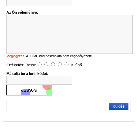
Az Ön véleménye:
Megjegyzés:
A HTML-kód használata nem engedélyezett!
Értékelés:
Rossz
Kitűnő
Másolja be a lenti kódot:
Küldés