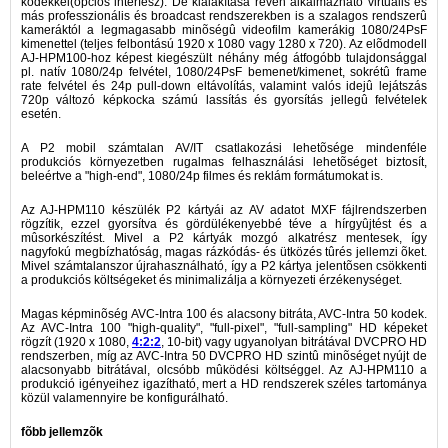
kodekkel(opciós interfész). De kialakítása révén alkalmazható virtuális és
más professzionális és broadcast rendszerekben is a szalagos rendszerû
kameráktól a legmagasabb minõségû videofilm kamerákig 1080/24PsF
kimenettel (teljes felbontású 1920 x 1080 vagy 1280 x 720). Az elõdmodell
AJ-HPM100-hoz képest kiegészült néhány még átfogóbb tulajdonsággal
pl. natív 1080/24p felvétel, 1080/24PsF bemenet/kimenet, sokrétû frame
rate felvétel és 24p pull-down eltávolítás, valamint valós idejû lejátszás
720p változó képkocka számú lassítás és gyorsítás jellegû felvételek
esetén.
A P2 mobil számtalan AV/IT csatlakozási lehetõsége mindenféle
produkciós környezetben rugalmas felhasználási lehetõséget biztosít,
beleértve a "high-end", 1080/24p filmes és reklám formátumokat is.
Az AJ-HPM110 készülék P2 kártyái az AV adatot MXF fájlrendszerben
rögzítik, ezzel gyorsítva és gördülékenyebbé téve a hírgyûjtést és a
mûsorkészítést. Mivel a P2 kártyák mozgó alkatrész mentesek, így
nagyfokú megbízhatóság, magas rázkódás- és ütközés tûrés jellemzi õket.
Mivel számtalanszor újrahasználható, így a P2 kártya jelentõsen csökkenti
a produkciós költségeket és minimalizálja a környezeti érzékenységet.
Magas képminõség AVC-Intra 100 és alacsony bitráta, AVC-Intra 50 kodek.
Az AVC-Intra 100 "high-quality", "full-pixel", "full-sampling" HD képeket
rögzít (1920 x 1080,
4:2:2
, 10-bit) vagy ugyanolyan bitrátával DVCPRO HD
rendszerben, míg az AVC-Intra 50 DVCPRO HD szintû minõséget nyújt de
alacsonyabb bitrátával, olcsóbb mûködési költséggel. Az AJ-HPM110 a
produkció igényeihez igazítható, mert a HD rendszerek széles tartománya
közül valamennyire be konfigurálható.
fõbb jellemzõk