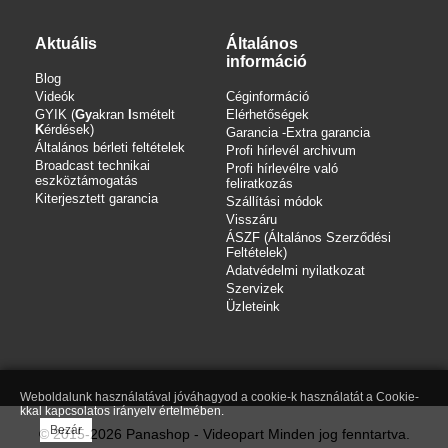
Aktuális
Általános
információ
Blog
Videók
Céginformáció
GYIK (
Gy
akran
I
smételt
Elérhetőségek
K
érdések)
Garancia -Extra garancia
Általános bérleti feltételek
Profi hírlevél archivum
Broadcast technikai
Profi hírlevélre való
eszköztámogatás
feliratkozás
Kiterjesztett garancia
Szállítási módok
Visszáru
ÁSZF (Általános Szerződési
Feltételek)
Adatvédelmi nyilatkozat
Szervizek
Üzleteink
Weboldalunk használatával jóváhagyod a cookie-k használatát a Cookie-
kkal kapcsolatos irányelv értelmében.
Bezár
© 2015-2026 Panashop - Videopart Minden jog fenntartva.