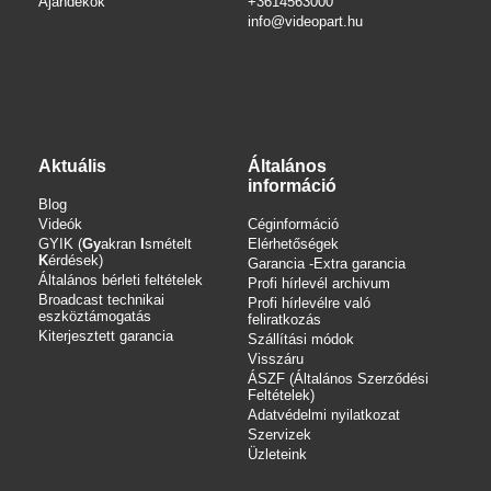
Ajándékok
+3614563000
info
@videopart.hu
Aktuális
Általános
információ
Blog
Videók
Céginformáció
GYIK (
Gy
akran
I
smételt
Elérhetőségek
K
érdések)
Garancia -Extra garancia
Általános bérleti feltételek
Profi hírlevél archivum
Broadcast technikai
Profi hírlevélre való
eszköztámogatás
feliratkozás
Kiterjesztett garancia
Szállítási módok
Visszáru
ÁSZF (Általános Szerződési
Feltételek)
Adatvédelmi nyilatkozat
Szervizek
Üzleteink