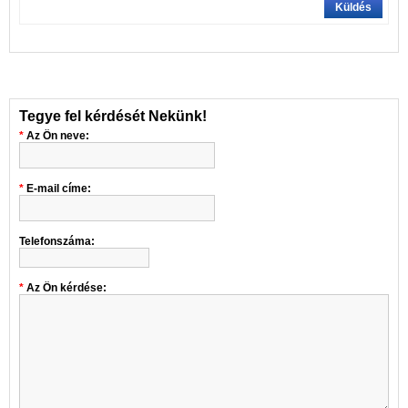
Küldés
Tegye fel kérdését Nekünk!
Az Ön neve:
E-mail címe:
Telefonszáma:
Az Ön kérdése: