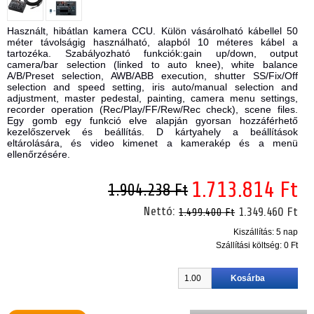
Használt, hibátlan kamera CCU. Külön vásárolható kábellel 50
méter távolságig használható, alapból 10 méteres kábel a
tartozéka. Szabályozható funkciók:gain up/down, output
camera/bar selection (linked to auto knee), white balance
A/B/Preset selection, AWB/ABB execution, shutter SS/Fix/Off
selection and speed setting, iris auto/manual selection and
adjustment, master pedestal, painting, camera menu settings,
recorder operation (Rec/Play/FF/Rew/Rec check), scene files.
Egy gomb egy funkció elve alapján gyorsan hozzáférhető
kezelőszervek és beállítás. D kártyahely a beállítások
eltárolására, és video kimenet a kamerakép és a menü
ellenőrzésére.
1.713.814 Ft
1.904.238 Ft
Nettó:
1.349.460 Ft
1.499.400 Ft
Kiszállítás: 5 nap
Szállítási költség:
0 Ft