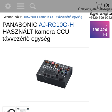
(0)
Üzleteink, elérhetőségek
Ügyfélszolgálat
Webáruház
>
HASZNÁLT kamera CCU távvezérlõ egység
+3620-599-9922
PANASONIC
AJ-RC10G-H
-
190.424
HASZNÁLT kamera CCU
Ft
távvezérlõ egység