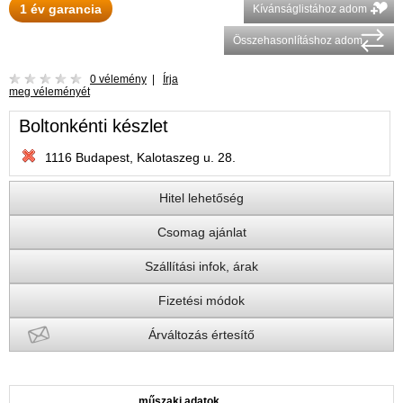
1 év garancia
Kívánságlistához adom
Összehasonlításhoz adom
0 vélemény
|
Írja
meg véleményét
Boltonkénti készlet
1116 Budapest, Kalotaszeg u. 28.
Hitel lehetőség
Csomag ajánlat
Szállítási infok, árak
Fizetési módok
Árváltozás értesítő
műszaki adatok