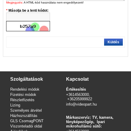
Megjegyzés:
A HTML-kód használata nem engedélyezett!
Másolja be a lenti kódot:
Küldés
Szolgáltatások
Kapcsolat
Rendelési módok
Értékesítés
Fizetési módok
+3614563000,
+36205999922
Részletfizetés
info@videopart.hu
Lizing
Személyes átvétel
Házhozszállítás
Márkaszervíz: TV, kamera,
GLS CsomagPONT
fényképezőgép, Ipari
Viszonteladói oldal
mikrohullámú sütő: