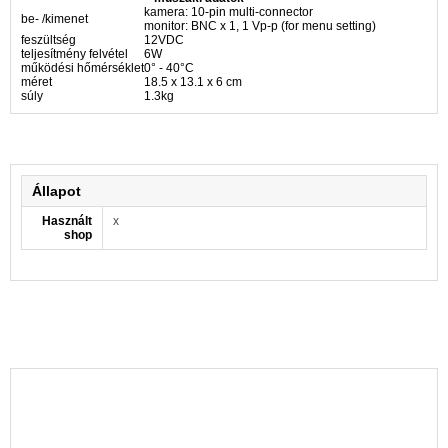
kamera: 10-pin multi-connector
be- /kimenet
monitor: BNC x 1, 1 Vp-p (for menu setting)
feszültség
12VDC
teljesítmény felvétel
6W
működési hőmérséklet
0° - 40°C
méret
18.5 x 13.1 x 6 cm
súly
1.3kg
Állapot
Használt
x
shop