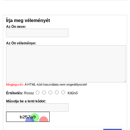
Írja meg véleményét
Az Ön neve:
Az Ön véleménye:
Megjegyzés:
A HTML-kód használata nem engedélyezett!
Értékelés:
Rossz
Kitűnő
Másolja be a lenti kódot: