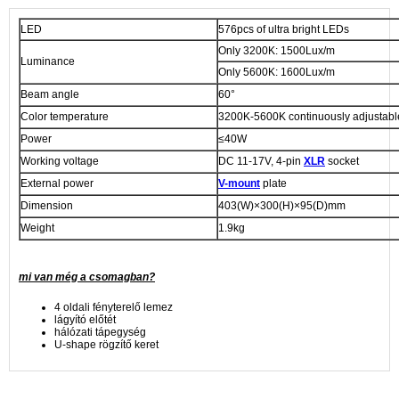
LED
576pcs of ultra bright LEDs
Only 3200K: 1500Lux/m
Luminance
Only 5600K: 1600Lux/m
Beam angle
60°
Color temperature
3200K-5600K continuously adjustabl
Power
≤40W
Working voltage
DC 11-17V, 4-pin
XLR
socket
External power
V-mount
plate
Dimension
403(W)×300(H)×95(D)mm
Weight
1.9kg
mi van még a csomagban?
4 oldali fényterelő lemez
lágyító előtét
hálózati tápegység
U-shape rögzítő keret