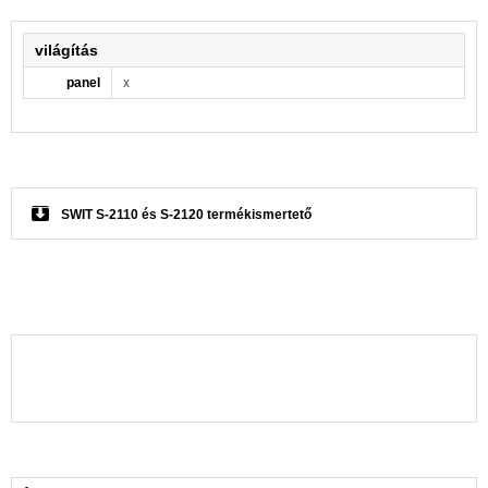
világítás
panel
x
SWIT S-2110 és S-2120 termékismertető