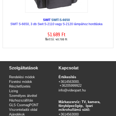
SWIT
SWIT-S-6650
SWIT S-6650, 3 db Swit S-2110 vagy S-2120 lámpához hordtáska
51.689 Ft
Nettó:
40.700 Ft
Szolgáltatások
Kapcsolat
Rendelési módok
Értékesítés
Fizetési módok
+3614563000,
+36205999922
Részletfizetés
info@videopart.hu
Lizing
Személyes átvétel
Házhozszállítás
Márkaszervíz: TV, kamera,
GLS CsomagPONT
fényképezőgép, Ipari
Viszonteladói oldal
mikrohullámú sütő:
Ajándékok
+3614563000