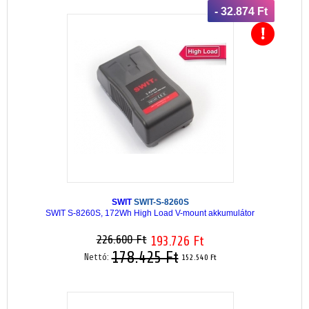
- 32.874 Ft
SWIT
SWIT-S-8260S
SWIT S-8260S, 172Wh High Load V-mount akkumulátor
226.600 Ft
193.726 Ft
178.425 Ft
Nettó:
152.540 Ft