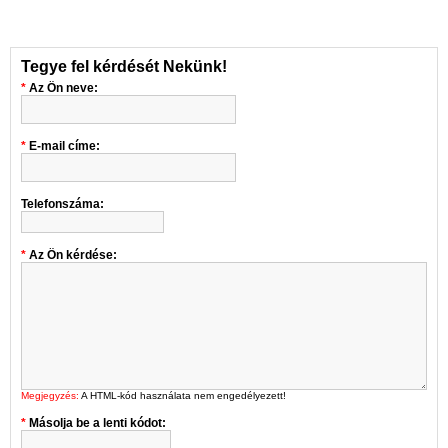
Tegye fel kérdését Nekünk!
Az Ön neve:
E-mail címe:
Telefonszáma:
Az Ön kérdése:
Megjegyzés:
A HTML-kód használata nem engedélyezett!
Másolja be a lenti kódot: