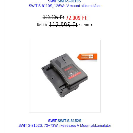
SWIT
SWIT-S-8110S
SWIT S-8110S, 126Wh V-mount akkumulátor
143.504 Ft
72.009 Ft
112.995 Ft
Nettó:
56.700 Ft
SWIT
SWIT-S-8152S
SWIT S-8152S, 73+73Wh kétrészes V Mount akkumulátor