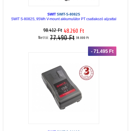
SWIT
SWIT-S-8082S
SWIT S-8082S, 95Wh V-mount akkumulátor PT csatlakozó aljzattal
98.412 Ft
48.260 Ft
77.490 Ft
Nettó:
38.000 Ft
- 71.495 Ft