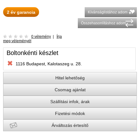
2 év garancia
Kívánságlistához adom
Összehasonlításhoz adom
0 vélemény
|
Írja
meg véleményét
Boltonkénti készlet
1116 Budapest, Kalotaszeg u. 28.
Hitel lehetőség
Csomag ajánlat
Szállítási infok, árak
Fizetési módok
Árváltozás értesítő