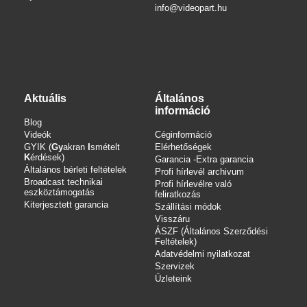
info
@videopart.hu
Aktuális
Általános
információ
Blog
Videók
Céginformáció
GYIK (
Gy
akran
I
smételt
Elérhetőségek
K
érdések)
Garancia -Extra garancia
Általános bérleti feltételek
Profi hírlevél archivum
Broadcast technikai
Profi hírlevélre való
eszköztámogatás
feliratkozás
Kiterjesztett garancia
Szállítási módok
Visszáru
ÁSZF (Általános Szerződési
Feltételek)
Adatvédelmi nyilatkozat
Szervizek
Üzleteink