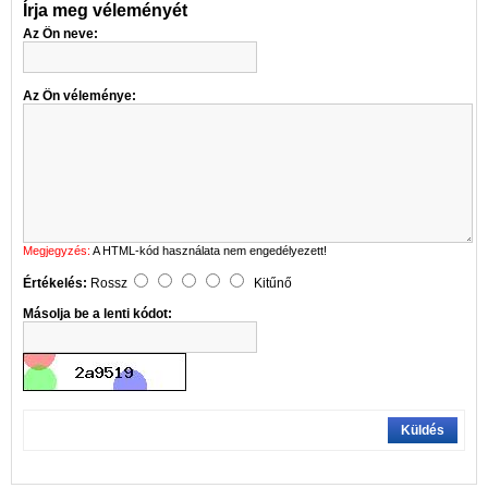
Írja meg véleményét
Az Ön neve:
Az Ön véleménye:
Megjegyzés:
A HTML-kód használata nem engedélyezett!
Értékelés:
Rossz
Kitűnő
Másolja be a lenti kódot:
Küldés