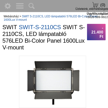
(0)
Üzleteink, elérhetőségek
Ügyfélszolgálat
Webáruház
>
SWIT S-2110CS, LED lámpatabló 576LED Bi-Color Panel
+3620-599-9922
1600Lux V-mount
SWIT
SWIT-S-2110CS
SWIT S-
-
21.400
2110CS, LED lámpatabló
Ft
576LED Bi-Color Panel 1600Lux
V-mount