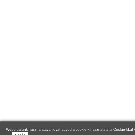
Weboldalunk használatával jóváhagyod a cookie-k használatát a Cookie-kkal k