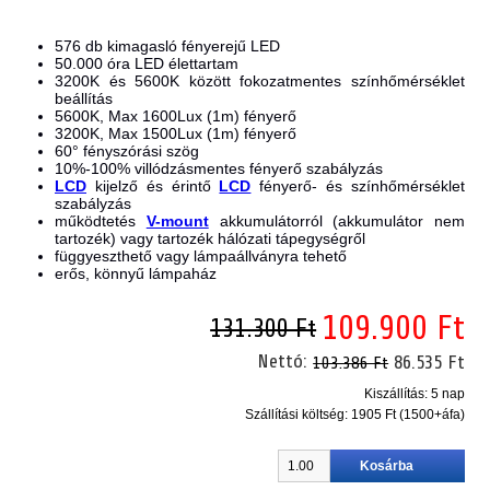
576 db kimagasló fényerejű LED
50.000 óra LED élettartam
3200K és 5600K között fokozatmentes
színhőmérséklet
beállítás
5600K, Max 1600Lux (1m
) fényerő
3200K, Max 1500Lux (1m
) fényerő
60° fényszórási szög
10%-100% villódzásmentes fényerő szabályzás
LCD
kijelző és érintő
LCD
fényerő- és színhőmérséklet
szabályzás
működtetés
V-mount
akkumulátorról (akkumulátor nem
tartozék) vagy tartozék hálózati tápegységről
függyeszthető vagy lámpaállványra tehető
erős, könnyű lámpaház
109.900 Ft
131.300 Ft
Nettó:
86.535 Ft
103.386 Ft
Kiszállítás: 5 nap
Szállítási költség:
1905 Ft (1500+áfa)