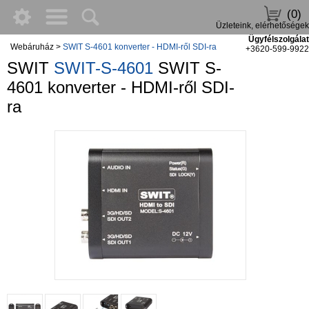
(0)
Üzleteink, elérhetőségek
Ügyfélszolgálat
Webáruház
>
SWIT S-4601 konverter - HDMI-ről SDI-ra
+3620-599-9922
SWIT
SWIT-S-4601
SWIT S-
4601 konverter - HDMI-ről SDI-
ra