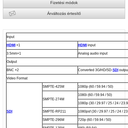
Fizetési módok
Árváltozás értesítő
Input
HDMI
×1
HDMI
input
3.5mm×1
Analog audio input
Output
BNC ×2
Converted 3G/HD/SD-
SDI
outpu
Video Format
SMPTE-425M
1080p (60 / 59.94 / 50)
1080i (60 / 59.94 / 50)
SMPTE-274M
1080p (30 / 29.97 / 25 / 24 / 23.
SDI
SMPTE-RP211
1080psf (30 / 29.97 / 25 / 24 / 23
SMPTE-296M
720p (60 / 59.94 / 50)