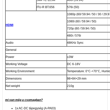
SMPTE-125M
480i (59.94)
ITU-R BT.656
576i (50)
1080p (60/ 59.94 / 50 / 30 / 29.97
1080i (60 / 59.94 / 50)
HDMI
720p (60 / 59.94 / 50)
480i / 576i
Audio
48KHz Sync
General
Power
≤3W
Working Voltage
DC 6-18V
Working Environment
Temperature: 0°C-+70°C, Humi
Dimensions
98×84×29 mm
Net weight
210g
mi van még a csomagban?
1x AC-DC tápegység (A-PA03)