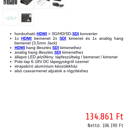
hordozható
HDMI
>
3G/HD/SD-
SDI
konverter
1x
HDMI
bemenet 2x
SDI
kimenet és 1x analóg hang
bemenet (3,5mm Jack)
HDMI
hang illesztés
SDI
kimenethez
analóg hang illesztés
SDI
kimenethez
állapot LED jelzőfény: tápfeszültség / bemenet / kimenet
Pole-tap 6-18V DC tápegységről üzemel
strapabíró alumínium készülékház
alsó csavarmenet aljzatok a rögzítéshez
134.861 Ft
Nettó:
106.190 Ft