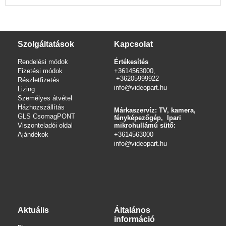
Szolgáltatások
Kapcsolat
Rendelési módok
Értékesítés
Fizetési módok
+3614563000,
+36205999922
Részletfizetés
info@videopart.hu
Lizing
Személyes átvétel
Házhozszállítás
Márkaszervíz: TV, kamera,
GLS CsomagPONT
fényképezőgép, Ipari
Viszonteladói oldal
mikrohullámú sütő:
Ajándékok
+3614563000
info
@videopart.hu
Aktuális
Általános
információ