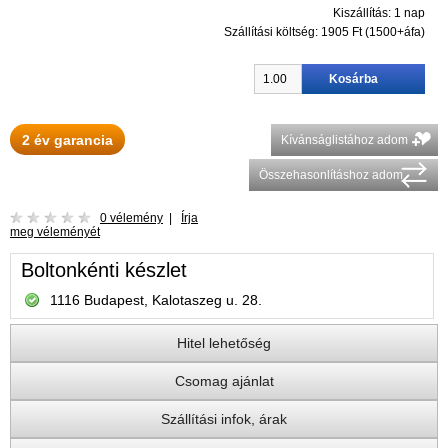
Kiszállítás: 1 nap
Szállítási költség:
1905 Ft (1500+áfa)
2 év garancia
Kívánságlistához adom
Összehasonlításhoz adom
0 vélemény
|
Írja
meg véleményét
Boltonkénti készlet
1116 Budapest, Kalotaszeg u. 28.
Hitel lehetőség
Csomag ajánlat
Szállítási infok, árak