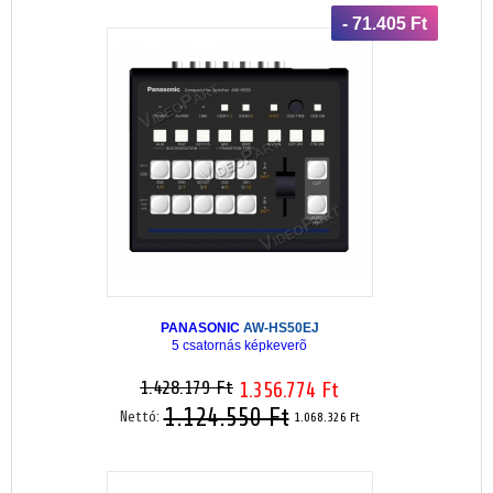
- 71.405 Ft
PANASONIC
AW-HS50EJ
5 csatornás képkeverõ
1.428.179 Ft
1.356.774 Ft
1.124.550 Ft
Nettó:
1.068.326 Ft