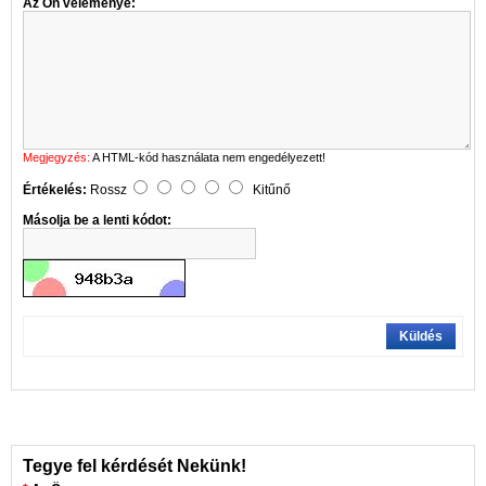
Az Ön véleménye:
Megjegyzés:
A HTML-kód használata nem engedélyezett!
Értékelés:
Rossz
Kitűnő
Másolja be a lenti kódot:
Küldés
Tegye fel kérdését Nekünk!