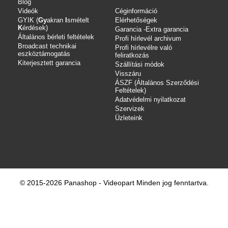
Blog
Videók
Céginformáció
GYIK (
Gy
akran
I
smételt
Elérhetőségek
K
érdések)
Garancia -Extra garancia
Általános bérleti feltételek
Profi hírlevél archivum
Broadcast technikai
Profi hírlevélre való
eszköztámogatás
feliratkozás
Kiterjesztett garancia
Szállítási módok
Visszáru
ÁSZF (Általános Szerződési
Feltételek)
Adatvédelmi nyilatkozat
Szervizek
Üzleteink
© 2015-2026 Panashop - Videopart Minden jog fenntartva.