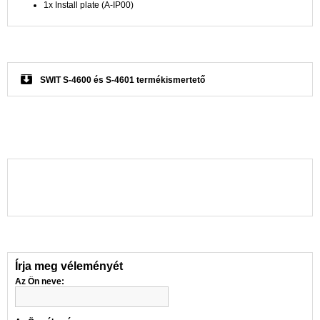
1x Install plate (A-IP00)
SWIT S-4600 és S-4601 termékismertető
Írja meg véleményét
Az Ön neve: