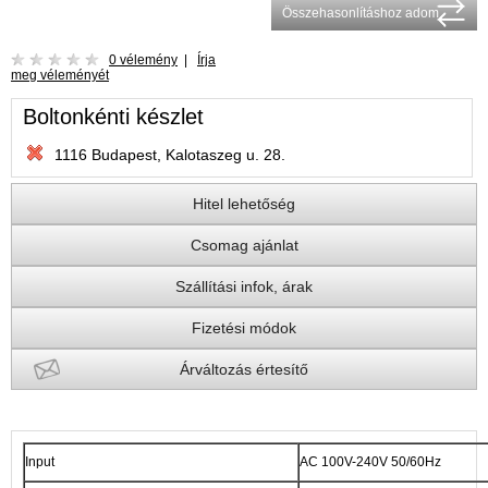
Összehasonlításhoz adom
0 vélemény
|
Írja
meg véleményét
Boltonkénti készlet
1116 Budapest, Kalotaszeg u. 28.
Hitel lehetőség
Csomag ajánlat
Szállítási infok, árak
Fizetési módok
Árváltozás értesítő
Input
AC 100V-240V 50/60Hz