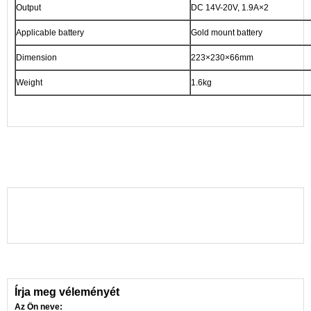
Output
DC 14V-20V, 1.9A×2
Applicable battery
Gold mount battery
Dimension
223×230×66mm
Weight
1.6kg
Írja meg véleményét
Az Ön neve: