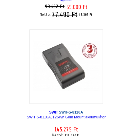
98.412 Ft
55.000 Ft
77.490 Ft
Nettó:
43.307 Ft
SWIT
SWIT-S-8110A
SWIT S-8110A, 126Wh Gold Mount akkumulátor
145.275 Ft
Nettó:
114.390 Ft