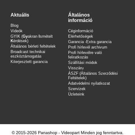
Aktuális
Általános
információ
Blog
Videók
Céginformáció
GYIK (
Gy
akran
I
smételt
Elérhetőségek
K
érdések)
Garancia -Extra garancia
Általános bérleti feltételek
Profi hírlevél archivum
Broadcast technikai
Profi hírlevélre való
eszköztámogatás
feliratkozás
Kiterjesztett garancia
Szállítási módok
Visszáru
ÁSZF (Általános Szerződési
Feltételek)
Adatvédelmi nyilatkozat
Szervizek
Üzleteink
© 2015-2026 Panashop - Videopart Minden jog fenntartva.