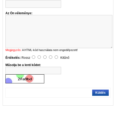
Az Ön véleménye:
Megjegyzés:
A HTML-kód használata nem engedélyezett!
Értékelés:
Rossz
Kitűnő
Másolja be a lenti kódot:
Küldés