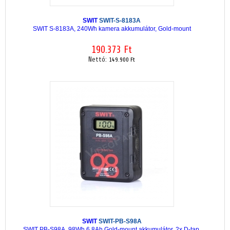
SWIT
SWIT-S-8183A
SWIT S-8183A, 240Wh kamera akkumulátor, Gold-mount
190.373 Ft
Nettó:
149.900 Ft
SWIT
SWIT-PB-S98A
SWIT PB-S98A, 98Wh,6.8Ah Gold-mount akkumulátor, 2x D-tap,