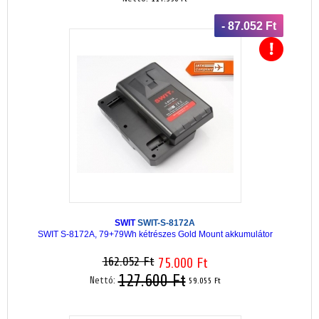
- 87.052 Ft
SWIT
SWIT-S-8172A
SWIT S-8172A, 79+79Wh kétrészes Gold Mount akkumulátor
162.052 Ft
75.000 Ft
127.600 Ft
Nettó:
59.055 Ft