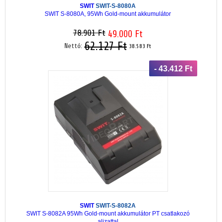
SWIT
SWIT-S-8080A
SWIT S-8080A, 95Wh Gold-mount akkumulátor
78.901 Ft
49.000 Ft
62.127 Ft
Nettó:
38.583 Ft
- 43.412 Ft
SWIT
SWIT-S-8082A
SWIT S-8082A 95Wh Gold-mount akkumulátor PT csatlakozó
aljzattal