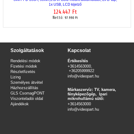
1x USB, LCD kijelző
124.447 Ft
Nettó:
97.990 Ft
Szolgáltatások
Kapcsolat
Rendelési módok
Értékesítés
Fizetési módok
+3614563000,
+36205999922
Részletfizetés
info@videopart.hu
Lizing
Személyes átvétel
Házhozszállítás
Márkaszervíz: TV, kamera,
GLS CsomagPONT
fényképezőgép, Ipari
Viszonteladói oldal
mikrohullámú sütő:
Ajándékok
+3614563000
info
@videopart.hu