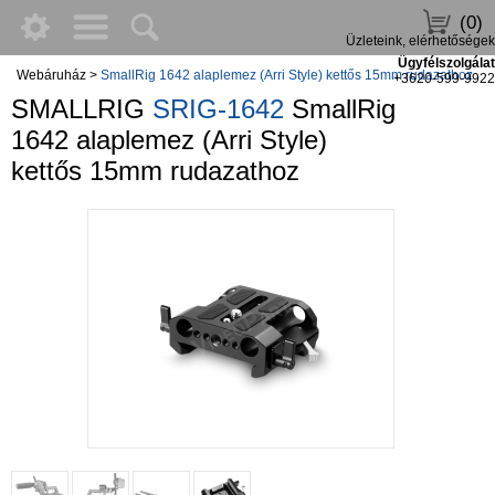
(0)
Üzleteink, elérhetőségek
Ügyfélszolgálat
Webáruház
>
SmallRig 1642 alaplemez (Arri Style) kettős 15mm rudazathoz
+3620-599-9922
SMALLRIG
SRIG-1642
SmallRig
1642 alaplemez (Arri Style)
kettős 15mm rudazathoz