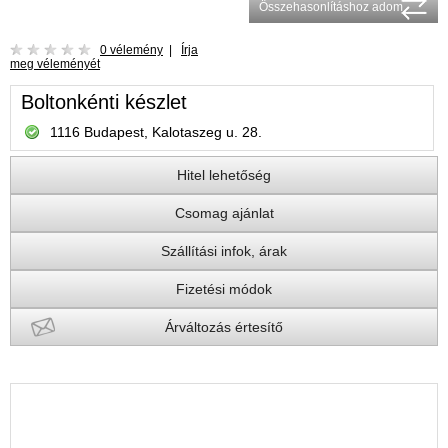
Összehasonlításhoz adom
0 vélemény
|
Írja
meg véleményét
Boltonkénti készlet
1116 Budapest, Kalotaszeg u. 28.
Hitel lehetőség
Csomag ajánlat
Szállítási infok, árak
Fizetési módok
Árváltozás értesítő