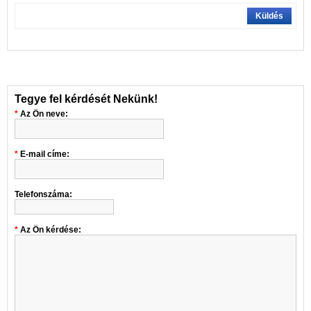
Küldés
Tegye fel kérdését Nekünk!
Az Ön neve:
E-mail címe:
Telefonszáma:
Az Ön kérdése: