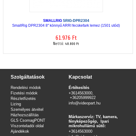
SMALLRIG
SRIG-DPR2304
SmallRig DPR2304 8'' könnyű ARRI fecskefark lemez (1501 utód)
61.976 Ft
Nettó:
48.800 Ft
Szolgáltatások
Kapcsolat
Rendelési módok
Értékesítés
Fizetési módok
+3614563000,
+36205999922
Részletfizetés
info@videopart.hu
Lizing
Személyes átvétel
Házhozszállítás
Márkaszervíz: TV, kamera,
GLS CsomagPONT
fényképezőgép, Ipari
Viszonteladói oldal
mikrohullámú sütő:
Ajándékok
+3614563000