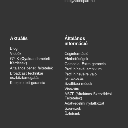
info
@videopart.hu
Aktuális
Általános
információ
Blog
Videók
Céginformáció
GYIK (
Gy
akran
I
smételt
Elérhetőségek
K
érdések)
Garancia -Extra garancia
Általános bérleti feltételek
Profi hírlevél archivum
Broadcast technikai
Profi hírlevélre való
eszköztámogatás
feliratkozás
Kiterjesztett garancia
Szállítási módok
Visszáru
ÁSZF (Általános Szerződési
Feltételek)
Adatvédelmi nyilatkozat
Szervizek
Üzleteink