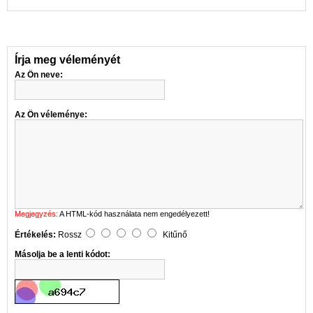
Írja meg véleményét
Az Ön neve:
Az Ön véleménye:
Megjegyzés:
A HTML-kód használata nem engedélyezett!
Értékelés:
Rossz
Kitűnő
Másolja be a lenti kódot: