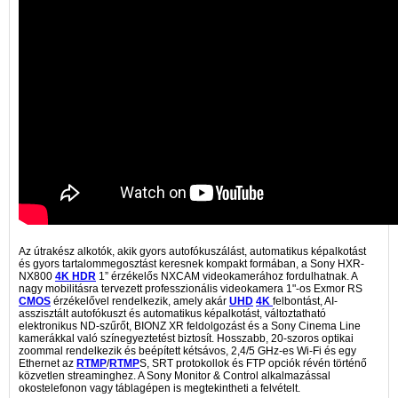
Az útrakész alkotók, akik gyors autofókuszálást, automatikus képalkotást
és gyors tartalommegosztást keresnek kompakt formában, a Sony HXR-
NX800
4K
HDR
1” érzékelős NXCAM videokamerához fordulhatnak. A
nagy mobilitásra tervezett professzionális videokamera 1"-os Exmor RS
CMOS
érzékelővel rendelkezik, amely akár
UHD
4K
felbontást, AI-
asszisztált autofókuszt és automatikus képalkotást, változtatható
elektronikus ND-szűrőt, BIONZ XR feldolgozást és a Sony Cinema Line
kamerákkal való színegyeztetést biztosít. Hosszabb, 20-szoros optikai
zoommal rendelkezik és beépített kétsávos, 2,4/5 GHz-es Wi-Fi és egy
Ethernet az
RTMP
/
RTMP
S, SRT protokollok és FTP opciók révén történő
közvetlen streaminghez. A Sony Monitor & Control alkalmazással
okostelefonon vagy táblagépen is megtekintheti a felvételt.