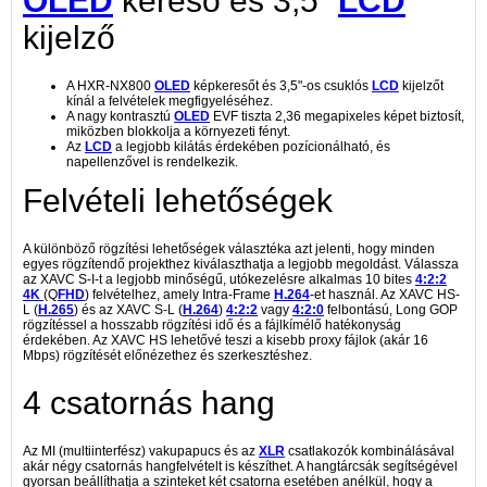
OLED
kereső és 3,5”
LCD
kijelző
A HXR-NX800
OLED
képkeresőt és 3,5"-os csuklós
LCD
kijelzőt
kínál a felvételek megfigyeléséhez.
A nagy kontrasztú
OLED
EVF tiszta 2,36 megapixeles képet biztosít,
miközben blokkolja a környezeti fényt.
Az
LCD
a legjobb kilátás érdekében pozícionálható, és
napellenzővel is rendelkezik.
Felvételi lehetőségek
A különböző rögzítési lehetőségek választéka azt jelenti, hogy minden
egyes rögzítendő projekthez kiválaszthatja a legjobb megoldást. Válassza
az XAVC S-I-t a legjobb minőségű, utókezelésre alkalmas 10 bites
4:2:2
4K
(Q
FHD
) felvételhez, amely Intra-Frame
H.264
-et használ. Az XAVC HS-
L (
H.265
) és az XAVC S-L (
H.264
)
4:2:2
vagy
4:2:0
felbontású, Long GOP
rögzítéssel a hosszabb rögzítési idő és a fájlkímélő hatékonyság
érdekében. Az XAVC HS lehetővé teszi a kisebb proxy fájlok (akár 16
Mbps) rögzítését előnézethez és szerkesztéshez.
4 csatornás hang
Az MI (multiinterfész) vakupapucs és az
XLR
csatlakozók kombinálásával
akár négy csatornás hangfelvételt is készíthet. A hangtárcsák segítségével
gyorsan beállíthatja a szinteket két csatorna esetében anélkül, hogy a