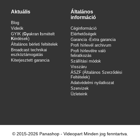
Aktuális
Általános
információ
Blog
Videók
Céginformáció
GYIK (
Gy
akran
I
smételt
Elérhetőségek
K
érdések)
Garancia -Extra garancia
Általános bérleti feltételek
Profi hírlevél archivum
Broadcast technikai
Profi hírlevélre való
eszköztámogatás
feliratkozás
Kiterjesztett garancia
Szállítási módok
Visszáru
ÁSZF (Általános Szerződési
Feltételek)
Adatvédelmi nyilatkozat
Szervizek
Üzleteink
© 2015-2026 Panashop - Videopart Minden jog fenntartva.