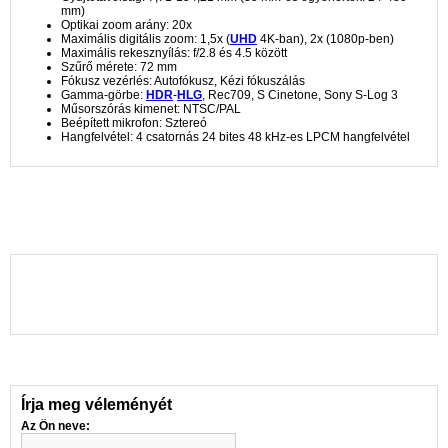
mm)
Optikai zoom arány: 20x
Maximális digitális zoom: 1,5x (
UHD
4K-ban), 2x (1080p-ben)
Maximális rekesznyílás: f/2.8 és 4.5 között
Szűrő mérete: 72 mm
Fókusz vezérlés: Autofókusz, Kézi fókuszálás
Gamma-görbe:
HDR
-
HLG
, Rec709, S Cinetone, Sony S-Log 3
Műsorszórás kimenet: NTSC/PAL
Beépített mikrofon: Sztereó
Hangfelvétel: 4 csatornás 24 bites 48 kHz-es LPCM hangfelvétel
Írja meg véleményét
Az Ön neve: