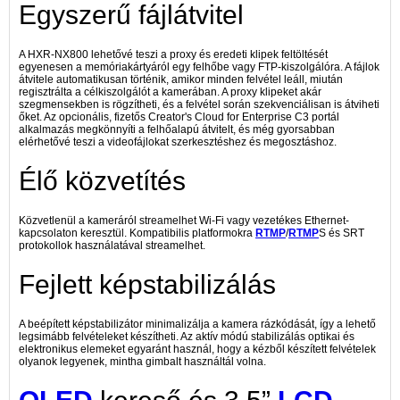
Egyszerű fájlátvitel
A HXR-NX800 lehetővé teszi a proxy és eredeti klipek feltöltését
egyenesen a memóriakártyáról egy felhőbe vagy FTP-kiszolgálóra. A fájlok
átvitele automatikusan történik, amikor minden felvétel leáll, miután
regisztrálta a célkiszolgálót a kamerában. A proxy klipeket akár
szegmensekben is rögzítheti, és a felvétel során szekvenciálisan is átviheti
őket. Az opcionális, fizetős Creator's Cloud for Enterprise C3 portál
alkalmazás megkönnyíti a felhőalapú átvitelt, és még gyorsabban
elérhetővé teszi a videofájlokat szerkesztéshez és megosztáshoz.
Élő közvetítés
Közvetlenül a kameráról streamelhet Wi-Fi vagy vezetékes Ethernet-
kapcsolaton keresztül. Kompatibilis platformokra
RTMP
/
RTMP
S és SRT
protokollok használatával streamelhet.
Fejlett képstabilizálás
A beépített képstabilizátor minimalizálja a kamera rázkódását, így a lehető
legsimább felvételeket készítheti. Az aktív módú stabilizálás optikai és
elektronikus elemeket egyaránt használ, hogy a kézből készített felvételek
olyanok legyenek, mintha gimbalt használtál volna.