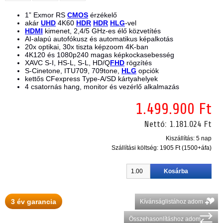
1” Exmor RS
CMOS
érzékelő
akár
UHD
4K60
HDR
HDR
HLG
-vel
HDMI
kimenet, 2,4/5 GHz-es élő közvetítés
AI-alapú autofókusz és automatikus képalkotás
20x optikai, 30x tiszta képzoom 4K-ban
4K120 és 1080p240 magas képkockasebesség
XAVC S-I, HS-L, S-L, HD/Q
FHD
rögzítés
S-Cinetone, ITU709, 709tone,
HLG
opciók
kettős CFexpress Type-A/SD kártyahelyek
4 csatornás hang, monitor és vezérlő alkalmazás
1.499.900 Ft
Nettó:
1.181.024 Ft
Kiszállítás: 5 nap
Szállítási költség:
1905 Ft (1500+áfa)
3 év garancia
Kívánságlistához adom
Összehasonlításhoz adom