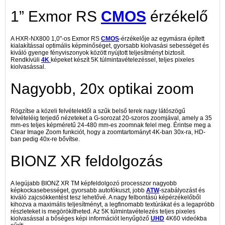
1” Exmor RS
CMOS
érzékelő
A HXR-NX800 1,0"-os Exmor RS
CMOS
-érzékelője az egymásra épített
kialakítással optimális képminőséget, gyorsabb kiolvasási sebességet és
kiváló gyenge fényviszonyok között nyújtott teljesítményt biztosít.
Rendkívüli
4K
képeket készít 5K túlmintavételezéssel, teljes pixeles
kiolvasással.
Nagyobb, 20x optikai zoom
Rögzítse a közeli felvételektől a szűk belső terek nagy látószögű
felvételéig terjedő nézeteket a G-sorozat 20-szoros zoomjával, amely a 35
mm-es teljes képméretű 24-480 mm-es zoomnak felel meg. Érintse meg a
Clear Image Zoom funkciót, hogy a zoomtartományt 4K-ban 30x-ra, HD-
ban pedig 40x-re bővítse.
BIONZ XR feldolgozás
A legújabb BIONZ XR TM képfeldolgozó processzor nagyobb
képkockasebességet, gyorsabb autofókuszt, jobb
ATW
-szabályozást és
kiváló zajcsökkentést tesz lehetővé. A nagy felbontású képérzékelőből
kihozva a maximális teljesítményt, a legfinomabb textúrákat és a legapróbb
részleteket is megörökítheted. Az 5K túlmintavételezés teljes pixeles
kiolvasással a bőséges képi információt lenyűgöző
UHD
4K60 videókba