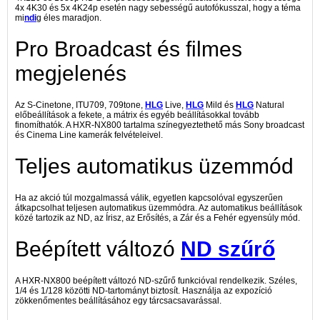
4x 4K30 és 5x 4K24p esetén nagy sebességű autofókusszal, hogy a téma
mi
ndi
g éles maradjon.
Pro Broadcast és filmes
megjelenés
Az S-Cinetone, ITU709, 709tone,
HLG
Live,
HLG
Mild és
HLG
Natural
előbeállítások a fekete, a mátrix és egyéb beállításokkal tovább
finomíthatók. A HXR-NX800 tartalma színegyeztethető más Sony broadcast
és Cinema Line kamerák felvételeivel.
Teljes automatikus üzemmód
Ha az akció túl mozgalmassá válik, egyetlen kapcsolóval egyszerűen
átkapcsolhat teljesen automatikus üzemmódra. Az automatikus beállítások
közé tartozik az ND, az Írisz, az Erősítés, a Zár és a Fehér egyensúly mód.
Beépített változó
ND szűrő
A HXR-NX800 beépített változó ND-szűrő funkcióval rendelkezik. Széles,
1/4 és 1/128 közötti ND-tartományt biztosít. Használja az expozíció
zökkenőmentes beállításához egy tárcsacsavarással.