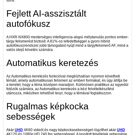
sűríti.
Fejlett AI-asszisztált
autofókusz
A HXR-NX800 mesterséges intelligencia-alapú mélytanulás pontos ember-
tárgy felismerést biztosít. A 81%-os lefedettséggel a gyors hibrid
autofókuszrendszer jobb támogatást nyújt mind a tárgyfelismerő AF, mind a
valós idejű követés számára.
Automatikus keretezés
Az Automatikus keretezés funkcióval megbízhatóan nyomon követheti
témáit, amely automatikusan felismeri az emberi formákat, és úgy állítja be
a keretet, hogy a téma középen maradjon. Különösen praktikus az egyedül
fotózók számára, az Automatikus keretezés a kézi felvételkészítést
utánozza, miközben lehetővé teszi, hogy a témával foglalkozzon.
Rugalmas képkocka
sebességek
Akár
UHD
4K60 videót és nagy képkockasebességet rögzíthet akár
UHD
4K120 és 1080p HD 240 fps sebességgel. A lassított felvételek sebessége