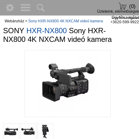
(0)
Üzleteink, elérhetőségek
Ügyfélszolgálat
Webáruház
>
Sony HXR-NX800 4K NXCAM videó kamera
+3620-599-9922
SONY
HXR-NX800
Sony HXR-
NX800 4K NXCAM videó kamera