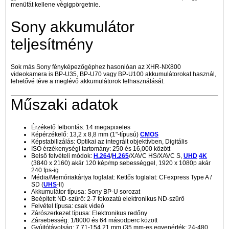
menüfát kellene végigpörgetnie.
Sony akkumulátor
teljesítmény
Sok más Sony fényképezőgéphez hasonlóan az XHR-NX800
videokamera is BP-U35, BP-U70 vagy BP-U100 akkumulátorokat használ,
lehetővé téve a meglévő akkumulátorok felhasználását.
Műszaki adatok
Érzékelő felbontás: 14 megapixeles
Képérzékelő: 13,2 x 8,8 mm (1"-típusú)
CMOS
Képstabilizálás: Optikai az integrált objektívben, Digitális
ISO érzékenységi tartomány: 250 és 16,000 között
Belső felvételi módok:
H.264
/
H.265
/XAVC HS/XAVC S,
UHD
4K
(3840 x 2160) akár 120 kép/mp sebességgel, 1920 x 1080p akár
240 fps-ig
Média/Memóriakártya foglalat: Kettős foglalat: CFexpress Type A /
SD (
UHS
-II)
Akkumulátor típusa: Sony BP-U sorozat
Beépített ND-szűrő: 2-7 fokozatú elektronikus ND-szűrő
Felvétel típusa: csak videó
Zárószerkezet típusa: Elektronikus redőny
Zársebesség: 1/8000 és 64 másodperc között
Gyújtótávolság: 7,71-154,21 mm (35 mm-es egyenérték: 24-480