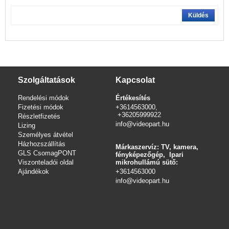
Küldés
Szolgáltatások
Kapcsolat
Rendelési módok
Értékesítés
Fizetési módok
+3614563000,
+36205999922
Részletfizetés
info@videopart.hu
Lizing
Személyes átvétel
Házhozszállítás
Márkaszervíz: TV, kamera,
GLS CsomagPONT
fényképezőgép, Ipari
Viszonteladói oldal
mikrohullámú sütő:
Ajándékok
+3614563000
info
@videopart.hu