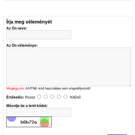
Írja meg véleményét
Az Ön neve:
Az Ön véleménye:
Megjegyzés:
A HTML-kód használata nem engedélyezett!
Értékelés:
Rossz
Kitűnő
Másolja be a lenti kódot: