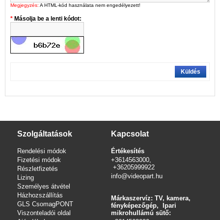
Megjegyzés:
A HTML-kód használata nem engedélyezett!
Másolja be a lenti kódot:
Küldés
Szolgáltatások
Kapcsolat
Rendelési módok
Értékesítés
Fizetési módok
+3614563000,
+36205999922
Részletfizetés
info@videopart.hu
Lizing
Személyes átvétel
Házhozszállítás
Márkaszervíz: TV, kamera,
GLS CsomagPONT
fényképezőgép, Ipari
Viszonteladói oldal
mikrohullámú sütő: