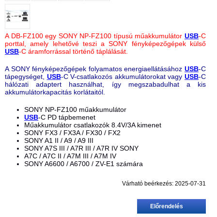
A DB-FZ100 egy SONY NP-FZ100 típusú műakkumulátor
USB
-C
porttal, amely lehetővé teszi a SONY fényképezőgépek külső
USB
-C áramforrással történő táplálását.
A SONY fényképezőgépek folyamatos energiaellátásához
USB
-C
tápegységet,
USB
-C V-csatlakozós akkumulátorokat vagy
USB
-C
hálózati adaptert használhat, így megszabadulhat a kis
akkumulátorkapacitás korlátaitól.
SONY NP-FZ100 műakkumulátor
USB
-C PD tápbemenet
Műakkumulátor csatlakozók 8.4V/3A kimenet
SONY FX3 / FX3A / FX30 / FX2
SONY A1 II / A9 / A9 III
SONY A7S III / A7R III / A7R IV SONY
A7C / A7C II / A7M III / A7M IV
SONY A6600 / A6700 / ZV-E1 számára
Várható beérkezés: 2025-07-31