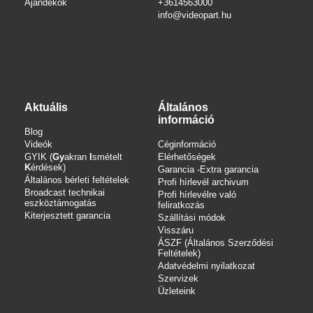
Ajándékok
+3614563000
info
@videopart.hu
Aktuális
Általános
információ
Blog
Videók
Céginformáció
GYIK (
Gy
akran
I
smételt
Elérhetőségek
K
érdések)
Garancia -Extra garancia
Általános bérleti feltételek
Profi hírlevél archivum
Broadcast technikai
Profi hírlevélre való
eszköztámogatás
feliratkozás
Kiterjesztett garancia
Szállítási módok
Visszáru
ÁSZF (Általános Szerződési
Feltételek)
Adatvédelmi nyilatkozat
Szervizek
Üzleteink