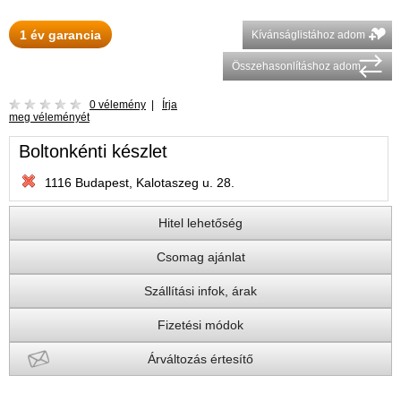
1 év garancia
Kívánságlistához adom
Összehasonlításhoz adom
0 vélemény
|
Írja
meg véleményét
Boltonkénti készlet
1116 Budapest, Kalotaszeg u. 28.
Hitel lehetőség
Csomag ajánlat
Szállítási infok, árak
Fizetési módok
Árváltozás értesítő