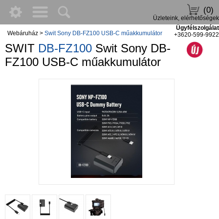
(0)
Üzleteink, elérhetőségek
Ügyfélszolgálat
Webáruház
>
Swit Sony DB-FZ100 USB-C műakkumulátor
+3620-599-9922
SWIT
DB-FZ100
Swit Sony DB-
FZ100 USB-C műakkumulátor