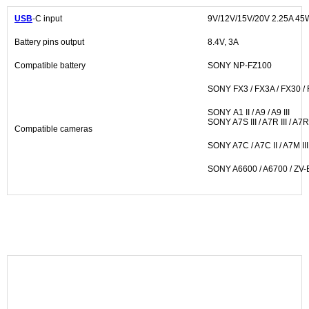
USB
-C input
9V/12V/15V/20V 2.25A 45
Battery pins output
8.4V, 3A
Compatible battery
SONY NP-FZ100
SONY FX3 / FX3A / FX30 /
SONY A1 II / A9 / A9 III
SONY A7S III / A7R III / A7R
Compatible cameras
SONY A7C / A7C II / A7M III
SONY A6600 / A6700 / ZV-