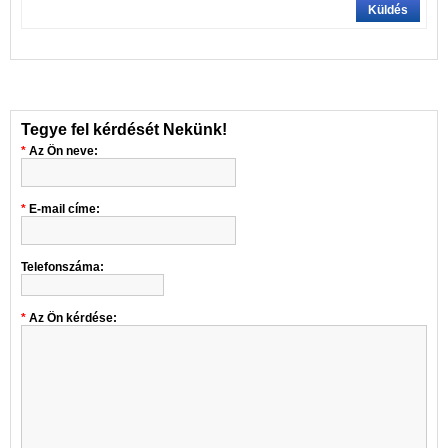
Küldés
Tegye fel kérdését Nekünk!
Az Ön neve:
E-mail címe:
Telefonszáma:
Az Ön kérdése: