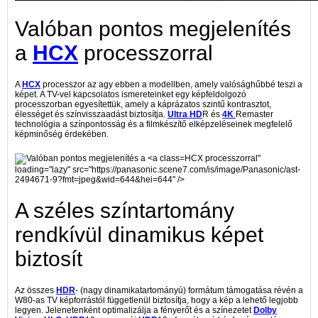
Valóban pontos megjelenítés
a
HCX
processzorral
A
HCX
processzor az agy ebben a modellben, amely valósághűbbé teszi a
képet. A TV-vel kapcsolatos ismereteinket egy képfeldolgozó
processzorban egyesítettük, amely a káprázatos szintű kontrasztot,
élességet és színvisszaadást biztosítja.
Ultra HD
R és
4K
Remaster
technológia a színpontosság és a filmkészítő elképzeléseinek megfelelő
képminőség érdekében.
HCX processzorral"
loading="lazy" src="https://panasonic.scene7.com/is/image/Panasonic/ast-
2494671-9?fmt=jpeg&wid=644&hei=644" />
A széles színtartomány
rendkívül dinamikus képet
biztosít
Az összes
HDR
- (nagy dinamikatartományú) formátum támogatása révén a
W80-as TV képforrástól függetlenül biztosítja, hogy a kép a lehető legjobb
legyen. Jelenetenként optimalizálja a fényerőt és a színezetet
Dolby