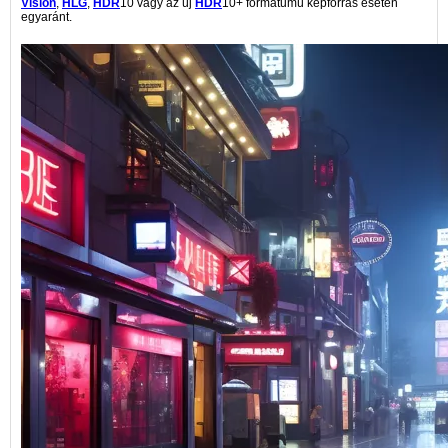
Vision
,
HLG
,
HDR
10 vagy az új
HDR
10+ formátumú képforrás esetén
egyaránt.