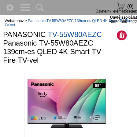
(0)
Üzleteink, elérhetőségek
Ügyfélszolgálat
Webáruház
>
Panasonic TV-55W80AEZC 139cm-es QLED 4K Smart TV Fire
+3620-599-9922
TV-vel
PANASONIC
TV-55W80AEZC
Panasonic TV-55W80AEZC
139cm-es QLED 4K Smart TV
Fire TV-vel