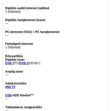
Digitális audió kimenet (optikai)
1 (hátoldal)
Digitális hangkimenet (koax)
—
PC-bemenet (VGA) + PC hangbemenet
—
Fejhallgató-kimenet
1 (hátoldal)
Közvetítés
Digitális tuner
DVB-T
/T2/
DVB-S
2/DVB-C
Analóg tuner
—
Adatközvetítés
Hbb TV
USB
-HDD felvétel*¹³
—
Többablakos megjelenítés
—