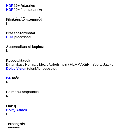
HDR
10+ Adaptive
HDR
10+ (nem adaptív)
Filmkészítői üzemmód
I
Processzor/motor
HCX
processzor
Automatikus AI képhez
N
Képbeállítások
Dinamikus / Normál / Mozi / Valódi mozi / FILMMAKER / Sport / Játék /
Dolby Vision
(élénk/fényes/sötét)
ISF
mód
N
Calman-kompatibilis
N
Hang
Dolby Atmos
I
Térhangzás