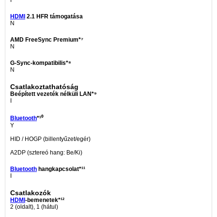
I
HDMI
2.1 HFR támogatása
N
AMD FreeSync Premium*⁷
N
G-Sync-kompatibilis*⁸
N
Csatlakoztathatóság
Beépített vezeték nélküli LAN*⁹
I
Bluetooth
*¹⁰
Y
HID / HOGP (billentyűzet/egér)
A2DP (sztereó hang: Be/Ki)
Bluetooth
hangkapcsolat*¹¹
I
Csatlakozók
HDMI
-bemenetek*¹²
2 (oldalt), 1 (hátul)