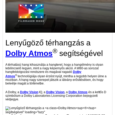
Lenyűgöző térhangzás a
®
Dolby Atmos
segítségével
A térhatású hang kihasználja a hangteret, hogy a hangélmény is olyan
lebilincselő legyen, mint a nagy képernyős akció. A W80-as sorozat
hangfeldolgozási rendszere és magával ragadó
Dolby
®
Atmos
technológiája olyan érzést nyújt, mintha a legjobb helyen ülne a
moziban. A hang nagy szerepet játszik a látvány erősítésében, és hogy
beleélje magát a történetbe.
A Dolby, a
Dolby Vision
IQ, a
Dolby Vision
, a
Dolby Atmos
és a kettős D
szimbólum a Dolby Laboratories Licensing Corporation bejegyzett
védjegye.
Dolby Atmos<sup>®</sup>
segítségével" loading="lazy"