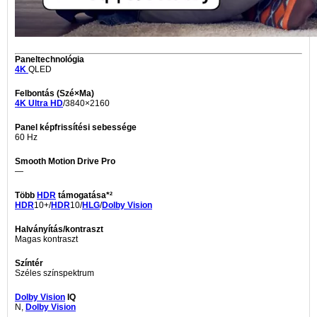
Paneltechnológia
4K
QLED
Felbontás (Szé×Ma)
4K
Ultra HD
/3840×2160
Panel képfrissítési sebessége
60 Hz
Smooth Motion Drive Pro
—
Több
HDR
támogatása*²
HDR
10+/
HDR
10/
HLG
/
Dolby Vision
Halványítás/kontraszt
Magas kontraszt
Színtér
Széles színspektrum
Dolby Vision
IQ
N,
Dolby Vision