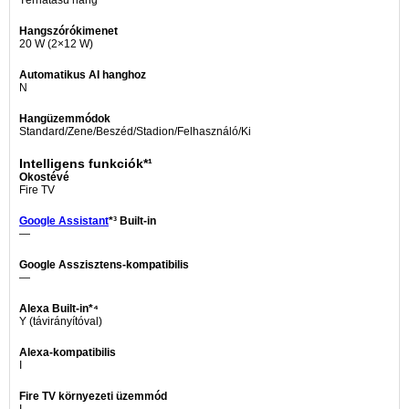
Térhatású hang
Hangszórókimenet
20 W (2×12 W)
Automatikus AI hanghoz
N
Hangüzemmódok
Standard/Zene/Beszéd/Stadion/Felhasználó/Ki
Intelligens funkciók*¹
Okostévé
Fire TV
Google Assistant
*³ Built-in
—
Google Asszisztens-kompatibilis
—
Alexa Built-in*⁴
Y (távirányítóval)
Alexa-kompatibilis
I
Fire TV környezeti üzemmód