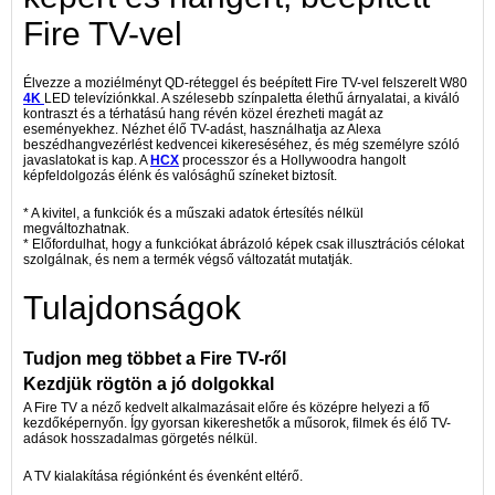
Fire TV-vel
Élvezze a moziélményt QD-réteggel és beépített Fire TV-vel felszerelt W80
4K
LED televíziónkkal. A szélesebb színpaletta élethű árnyalatai, a kiváló
kontraszt és a térhatású hang révén közel érezheti magát az
eseményekhez. Nézhet élő TV-adást, használhatja az Alexa
beszédhangvezérlést kedvencei kikereséséhez, és még személyre szóló
javaslatokat is kap. A
HCX
processzor és a Hollywoodra hangolt
képfeldolgozás élénk és valósághű színeket biztosít.
* A kivitel, a funkciók és a műszaki adatok értesítés nélkül
megváltozhatnak.
* Előfordulhat, hogy a funkciókat ábrázoló képek csak illusztrációs célokat
szolgálnak, és nem a termék végső változatát mutatják.
Tulajdonságok
Tudjon meg többet a Fire TV-ről
Kezdjük rögtön a jó dolgokkal
A Fire TV a néző kedvelt alkalmazásait előre és középre helyezi a fő
kezdőképernyőn. Így gyorsan kikereshetők a műsorok, filmek és élő TV-
adások hosszadalmas görgetés nélkül.
A TV kialakítása régiónként és évenként eltérő.