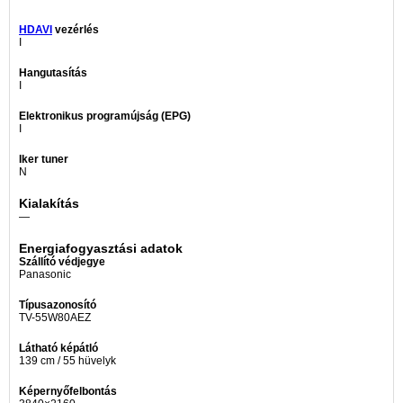
HDAVI
vezérlés
I
Hangutasítás
I
Elektronikus programújság (EPG)
I
Iker tuner
N
Kialakítás
—
Energiafogyasztási adatok
Szállító védjegye
Panasonic
Típusazonosító
TV-55W80AEZ
Látható képátló
139 cm / 55 hüvelyk
Képernyőfelbontás