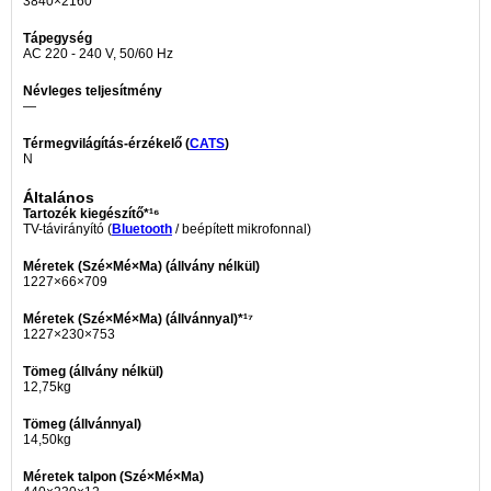
3840×2160
Tápegység
AC 220 - 240 V, 50/60 Hz
Névleges teljesítmény
—
Térmegvilágítás-érzékelő (
CATS
)
N
Általános
Tartozék kiegészítő*¹⁶
TV-távirányító (
Bluetooth
/ beépített mikrofonnal)
Méretek (Szé×Mé×Ma) (állvány nélkül)
1227×66×709
Méretek (Szé×Mé×Ma) (állvánnyal)*¹⁷
1227×230×753
Tömeg (állvány nélkül)
12,75kg
Tömeg (állvánnyal)
14,50kg
Méretek talpon (Szé×Mé×Ma)