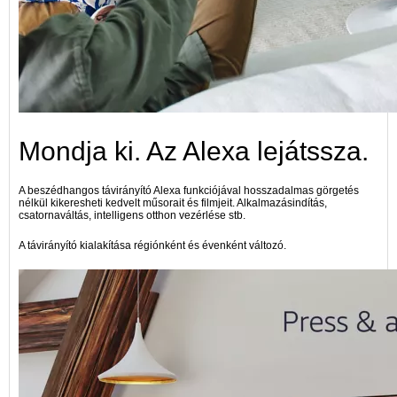
Mondja ki. Az Alexa lejátssza.
A beszédhangos távirányító Alexa funkciójával hosszadalmas görgetés
nélkül kikeresheti kedvelt műsorait és filmjeit. Alkalmazásindítás,
csatornaváltás, intelligens otthon vezérlése stb.
A távirányító kialakítása régiónként és évenként változó.