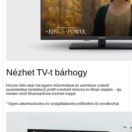
Nézhet TV-t bárhogy
Hozzon létre akár hat egyéni műsorlistával és személyre szabott
javaslatokkal rendelkező profilt a kedvelt műsorai és filmjei alapján – így
minden néző főszereplőnek érezheti magát.
* Egyes alkalmazásokra és szolgáltatásokra előfizetési díj vonatkozhat.