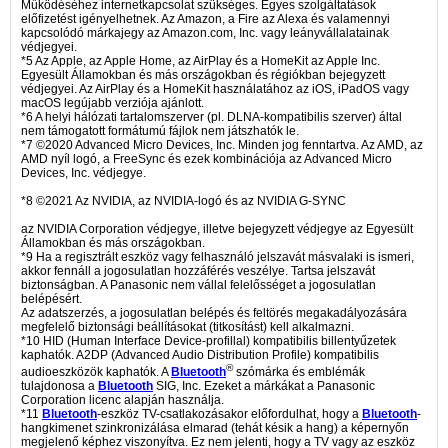
Működéséhez internetkapcsolat szükséges. Egyes szolgáltatások
előfizetést igényelhetnek. Az Amazon, a Fire az Alexa és valamennyi
kapcsolódó márkajegy az Amazon.com, Inc. vagy leányvállalatainak
védjegyei.
*5 Az Apple, az Apple Home, az AirPlay és a HomeKit az Apple Inc.
Egyesült Államokban és más országokban és régiókban bejegyzett
védjegyei. Az AirPlay és a HomeKit használatához az iOS, iPadOS vagy
macOS legújabb verziója ajánlott.
*6 A helyi hálózati tartalomszerver (pl. DLNA-kompatibilis szerver) által
nem támogatott formátumú fájlok nem játszhatók le.
*7 ©2020 Advanced Micro Devices, Inc. Minden jog fenntartva. Az AMD, az
AMD nyíl logó, a FreeSync és ezek kombinációja az Advanced Micro
Devices, Inc. védjegye.
*8 ©2021 Az NVIDIA, az NVIDIA-logó és az NVIDIA G-SYNC
az NVIDIA Corporation védjegye, illetve bejegyzett védjegye az Egyesült
Államokban és más országokban.
*9 Ha a regisztrált eszköz vagy felhasználó jelszavát másvalaki is ismeri,
akkor fennáll a jogosulatlan hozzáférés veszélye. Tartsa jelszavát
biztonságban. A Panasonic nem vállal felelősséget a jogosulatlan
belépésért.
Az adatszerzés, a jogosulatlan belépés és feltörés megakadályozására
megfelelő biztonsági beállításokat (titkosítást) kell alkalmazni.
*10 HID (Human Interface Device-profillal) kompatibilis billentyűzetek
kaphatók. A2DP (Advanced Audio Distribution Profile) kompatibilis
®
audioeszközök kaphatók. A
Bluetooth
szómárka és emblémák
tulajdonosa a
Bluetooth
SIG, Inc. Ezeket a márkákat a Panasonic
Corporation licenc alapján használja.
*11
Bluetooth
-eszköz TV-csatlakozásakor előfordulhat, hogy a
Bluetooth
-
hangkimenet szinkronizálása elmarad (tehát késik a hang) a képernyőn
megjelenő képhez viszonyítva. Ez nem jelenti, hogy a TV vagy az eszköz