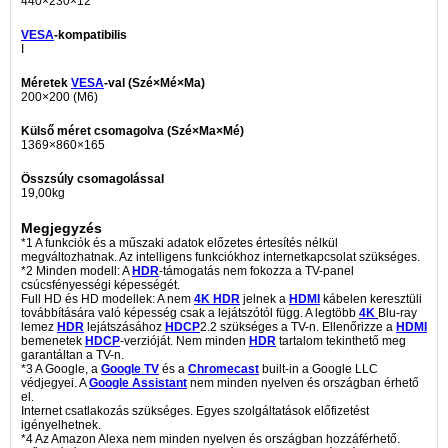
440×230×12
VESA
-kompatibilis
I
Méretek
VESA
-val (Szé×Mé×Ma)
200×200 (M6)
Külső méret csomagolva (Szé×Ma×Mé)
1369×860×165
Összsúly csomagolással
19,00kg
Megjegyzés
*1 A funkciók és a műszaki adatok előzetes értesítés nélkül
megváltozhatnak. Az intelligens funkciókhoz internetkapcsolat szükséges.
*2 Minden modell: A
HDR
-támogatás nem fokozza a TV-panel
csúcsfényességi képességét.
Full HD és HD modellek: A nem
4K
HDR
jelnek a
HDMI
kábelen keresztüli
továbbítására való képesség csak a lejátszótól függ. A legtöbb
4K
Blu-ray
lemez
HDR
lejátszásához
HDCP
2.2 szükséges a TV-n. Ellenőrizze a
HDMI
bemenetek
HDCP
-verzióját. Nem minden
HDR
tartalom tekinthető meg
garantáltan a TV-n.
*3 A Google, a
Google TV
és a
Chromecast
built-in a Google LLC
védjegyei. A
Google Assistant
nem minden nyelven és országban érhető
el.
Internet csatlakozás szükséges. Egyes szolgáltatások előfizetést
igényelhetnek.
*4 Az Amazon Alexa nem minden nyelven és országban hozzáférhető.