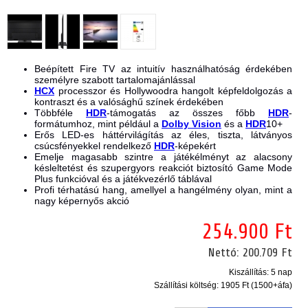
Beépített Fire TV az intuitív használhatóság érdekében
személyre szabott tartalomajánlással
HCX
processzor és Hollywoodra hangolt képfeldolgozás a
kontraszt és a valósághű színek érdekében
Többféle
HDR
-támogatás az összes főbb
HDR
-
formátumhoz, mint például a
Dolby Vision
és a
HDR
10+
Erős LED-es háttérvilágítás az éles, tiszta, látványos
csúcsfényekkel rendelkező
HDR
-képekért
Emelje magasabb szintre a játékélményt az alacsony
késleltetést és szupergyors reakciót biztosító Game Mode
Plus funkcióval és a játékvezérlő táblával
Profi térhatású hang, amellyel a hangélmény olyan, mint a
nagy képernyős akció
254.900 Ft
Nettó:
200.709 Ft
Kiszállítás: 5 nap
Szállítási költség:
1905 Ft (1500+áfa)