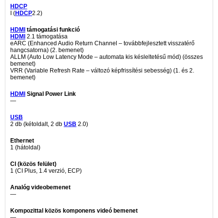
HDCP
I (
HDCP
2.2)
HDMI
támogatási funkció
HDMI
2.1 támogatása
eARC (Enhanced Audio Return Channel – továbbfejlesztett visszatérő
hangcsatorna) (2. bemenet)
ALLM (Auto Low Latency Mode – automata kis késleltetésű mód) (összes
bemenet)
VRR (Variable Refresh Rate – változó képfrissítési sebesség) (1. és 2.
bemenet)
HDMI
Signal Power Link
—
USB
2 db (kétoldalt, 2 db
USB
2.0)
Ethernet
1 (hátoldal)
CI (közös felület)
1 (CI Plus, 1.4 verzió, ECP)
Analóg videobemenet
—
Kompozittal közös komponens videó bemenet
—