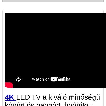
4K
LED TV a kiváló minőségű
képért és hangért, beépített