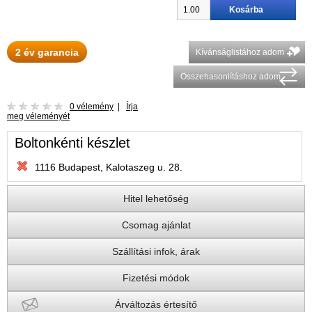
2 év garancia
Kívánságlistához adom
Összehasonlításhoz adom
0 vélemény
|
Írja
meg véleményét
Boltonkénti készlet
1116 Budapest, Kalotaszeg u. 28.
Hitel lehetőség
Csomag ajánlat
Szállítási infok, árak
Fizetési módok
Árváltozás értesítő