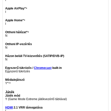
I
Apple AirPlay*⁵
I
Apple Home*⁵
I
Otthoni hálózat*⁶
N
Otthoni IP-vezérlés
N
Házon belüli TV-közvetítés (SATIP/DVB-IP)
N
Egyszerű tükrözés /
Chromecast
built-in
Egyszerű tükrözés
Médialejátszó
Y*¹⁸
Játék
Játék mód
Y (Game Mode Extreme játékvezérlő táblával)
HDMI
2.1 VRR támogatása