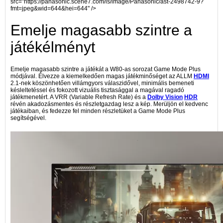
src="https://panasonic.scene7.com/is/image/Panasonic/ast-2498742-9?
fmt=jpeg&wid=644&hei=644" />
Emelje magasabb szintre a
játékélményt
Emelje magasabb szintre a játékát a W80-as sorozat Game Mode Plus
módjával. Élvezze a kiemelkedően magas játékminőséget az ALLM
HDMI
2.1-nek köszönhetően villámgyors válaszidővel, minimális bemeneti
késleltetéssel és fokozott vizuális tisztasággal a magával ragadó
játékmenetért. A VRR (Variable Refresh Rate) és a
Dolby Vision
HDR
révén akadozásmentes és részletgazdag lesz a kép. Merüljön el kedvenc
játékaiban, és fedezze fel minden részletüket a Game Mode Plus
segítségével.